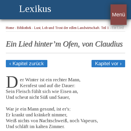
Lexikus
Menü
Home
›
Bibliothek
›
Lust, Lob und Trost der edlen Landwirtschaft. Teil 1
› Ein Lied
hinter’m Ofen, von Claudius
Ein Lied hinter’m Ofen, von Claudius
‹ Kapitel zurück
Kapitel vor ›
D
er Winter ist ein rechter Mann,
Kernfest und auf die Dauer:
Sein Fleisch fühlt sich wie Eisen an,
Und scheut nicht Süß und Sauer,
War je ein Mann gesund, ist er's;
Er krankt und kränkelt nimmer,
Weiß nichts von Nachtschweiß, noch Vapeurs,
Und schläft im kalten Zimmer.