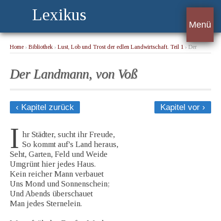
Lexikus
Menü
Home
›
Bibliothek
›
Lust, Lob und Trost der edlen Landwirtschaft. Teil 1
› Der
Landmann, von Voß
Der Landmann, von Voß
‹ Kapitel zurück
Kapitel vor ›
I
hr Städter, sucht ihr Freude,
So kommt auf's Land heraus,
Seht, Garten, Feld und Weide
Umgrünt hier jedes Haus.
Kein reicher Mann verbauet
Uns Mond und Sonnenschein;
Und Abends überschauet
Man jedes Sternelein.