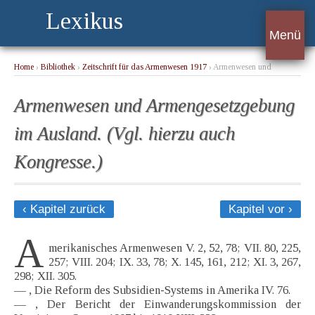
Lexikus
Menü
Home
›
Bibliothek
›
Zeitschrift für das Armenwesen 1917
› Armenwesen und
Armengesetzgebung im Ausland. (Vgl. hierzu auch Kongresse.)
Armenwesen und Armengesetzgebung
im Ausland. (Vgl. hierzu auch
Kongresse.)
‹ Kapitel zurück
Kapitel vor ›
A
merikanisches Armenwesen V. 2, 52, 78; VII. 80, 225,
257; VIII. 204; IX. 33, 78; X. 145, 161, 212; XI. 3, 267,
298; XII. 305.
— , Die Reform des Subsidien-Systems in Amerika IV. 76.
— , Der Bericht der Einwanderungskommission der