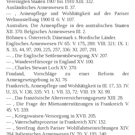
Vereinigten Staaten 1907 bis 1910 XIII. 332.
Ausländisches Armenwesen II. 37.
— , Armenpflege und Wohltätigkeit auf der Pariser
Weltausstellung 1900 II. 6; V. 107.
Australien. Die Armenpflege in den australischen Staaten
XII. 370. Belgisches Armenwesen III. 2.
Böhmen s. Österreich. Dänemark s. Nordische Länder.
Englisches Armenwesen IV. 65; V. 175, 289; VIII. 321; IX. 1;
X. 33, 44, 97, 209, 225, 257, 336; XI. 207, 291.
— , Die Englische Settlementsbewegung XV. 207.
— , Wandererfürsorge in England XV. 100.
— , Charles Stewart Loch XV. 370.
Finnland, Vorschläge zu einer Reform der
Armengesetzgebung in XI. 76
Frankreich, Armenpflege und Wohltätigkeit in III. 17, 33; IV.
U, 33, V. 138, 335; VI. 1; VII. 33, 72; VIII. 19; XI. 99.
— , Das französische Altersversicherungsgesetz XIII. 28.
— , Die Frage der Mietsunterstützungen in Frankreich V.
45; VI. 339.
— , Kriegswaisen-Versorgung in XVII. 205.
— , Vaterschaftsprozesse in Frankreich XIV. 152.
— , Streifzug durch Pariser Wohlfahrtseinrichtungen XIV.
284. Italienisches Armenwesen IV. 70; V. 193, 240.