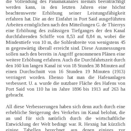
die Vollendung des Panamakanales niemals beeinträchtigt
werden kann, in den letzten Jahren eine höchst
beachtenswerte Erhöhung seiner Leistungsfähigkeit
erfahren hat. Die an der Einfahrt in Port Said ausgeführten
Arbeiten ermöglichen nach den Mitteilungen G. de Thierrys
eine Erhöhung des zulässigen Tiefganges der den Kanal
durchfahrenden Schiffe von 8,53 auf 8,84 m, wobei die
Mindesttiefe von 10 m, die Sohlenbreite von wenigstens 45
m gegenwärtig überall erreicht sind. Diese Ausmessungen
sollen nach den bereits in Angriff genommenen Plänen eine
weitere Erhöhung erfahren. Auch die Durchfahrtszeit durch
den 160 km langen Kanal ist von 18 Stunden 38 Minuten auf
einen Durchschnitt von 16 Stunden 19 Minuten (1913)
verringert worden. Ebenso hat man die Hafenanlagen
verbessert. U. a. wurde die nutzbare Fläche des Hafens von
Port Said von 110 ha im Jahre 1896 bis 1913 auf 263 ha
gebracht.
All diese Verbesserungen haben sich denn auch durch eine
erhebliche Steigerung des Verkehrs im Kanal belohnt, die
an und für sich natürlich durch die wirtschaftliche
Entwicklung der Welt bedingt war. R. Hexnig hat kürzlich
einige Tabellen berechnet, aus denen einiges zur