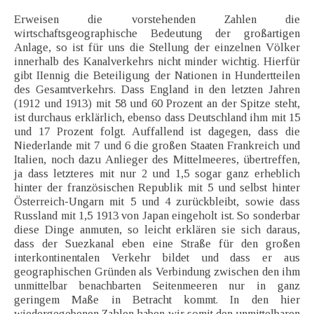
Erweisen die vorstehenden Zahlen die
wirtschaftsgeographische Bedeutung der großartigen
Anlage, so ist für uns die Stellung der einzelnen Völker
innerhalb des Kanalverkehrs nicht minder wichtig. Hierfür
gibt IIennig die Beteiligung der Nationen in Hundertteilen
des Gesamtverkehrs. Dass England in den letzten Jahren
(1912 und 1913) mit 58 und 60 Prozent an der Spitze steht,
ist durchaus erklärlich, ebenso dass Deutschland ihm mit 15
und 17 Prozent folgt. Auffallend ist dagegen, dass die
Niederlande mit 7 und 6 die großen Staaten Frankreich und
Italien, noch dazu Anlieger des Mittelmeeres, übertreffen,
ja dass letzteres mit nur 2 und 1,5 sogar ganz erheblich
hinter der französischen Republik mit 5 und selbst hinter
Österreich-Ungarn mit 5 und 4 zurückbleibt, sowie dass
Russland mit 1,5 1913 von Japan eingeholt ist. So sonderbar
diese Dinge anmuten, so leicht erklären sie sich daraus,
dass der Suezkanal eben eine Straße für den großen
interkontinentalen Verkehr bildet und dass er aus
geographischen Gründen als Verbindung zwischen den ihm
unmittelbar benachbarten Seitenmeeren nur in ganz
geringem Maße in Betracht kommt. In den hier
wiedergegebenen Zahlen haben wir somit den unmittelbaren