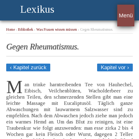
Lexikus
Menü
Home
›
Bibliothek
›
Was Frauen wissen müssen
› Gegen Rheumatismus.
Gegen Rheumatismus.
‹ Kapitel zurück
Kapitel vor ›
M
an trinke harntreibenden Tee von Hauhechel,
Eibisch, Veilchenblüten, Wacholderbeer zu
gleichen Teilen, den schmerzenden Stellen gibt man eine
leichte Massage mit Eucaliptusöl. Täglich ganze
Abwaschungen mit lauwarmem Salzwasser sind zu
empfehlen. Nach dem Abwaschen jedoch ziehe man jedoch
ein warmes Hemd an. Um das Blut zu reinigen, ist eine
Traubenkur wie folgt anzuwenden: man esse zirka 2 bis 4
Wochen gar kein Fleisch oder Wurst, dagegen 2 Teller