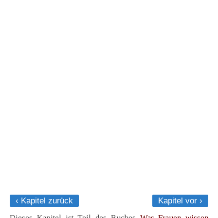
‹ Kapitel zurück
Kapitel vor ›
Dieses Kapitel ist Teil des Buches
Was Frauen wissen