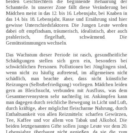
beiden Geschlechtern die beginnende Behaarung der
Schamteile. In unserer Zone fällt diese Veränderung bei
Mädchen meist in das 12. bis 16. Lebensjahr, bei Knaben in
das 14. bis 18. Lebensjahr, Rasse und Ernährung sind hier
gewisse Unterschiedsfaktoren. Die Jungen Leute werden
dabei oft empfindsam, träumerisch, idealistisch, aber auch
prahlerisch, flegelhaft, schwärmend. Die
Gemütsstimmungen wechseln.
Das Wachstum dieser Periode ist rasch, gesundheitliche
Schädigungen stellen sich gern ein, besonders bei
schwächlichen Personen. Pollutionen bei Jünglingen sind,
wenn nicht zu häufig auftretend, im allgemeinen nicht
schädlich, man beachte aber, dass nicht künstliche
Reizungen (Selbstbefriedigung) vorliegen. Mädchen leiden
gern an Bleichsucht, verbunden mit Ausfluss, was dem
Gesamtnervensystem sehr nachteilig ist. Ankämpfen kann
man dagegen durch reichliche Bewegung in Licht und Luft,
durch kräftige, aber möglichst fleischarme Nahrung, durch
Enthaltsamkeit von allen Reizmitteln: scharfen Gewürzen,
Tee, Kaffee und vor allem von Tabak und Alkohol. Die
beiden letztgenannten Gifte sollen junge Leute vor dem 20.
Lebensjahre überhaupt nicht genießen, da sie die zum