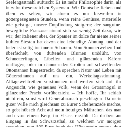
Seelengastmahl auftischt. Es ist mehr Philosophie darin, als
in zehn thesenreichen Systemen. Wir Deutsche lieben und
üben es selten, wir ahnen es nur bisweilen in
göttergesegneten Stunden, wenn reine Genüsse, materielle
wie geistige, unsere Empfindung steigern; der sanguine,
bewegliche Franzose nimmt sich so wenig Zeit dazu, wie
wir; der Italiener aber, der Spanier im dolce far niente seiner
kühlen Siesten hat davon eine lebendige Ahnung, und der
Inder ist selig im innern Schauen. Vom Sommerwehen lind
überfächelt, von duftenden Blumen umblüht, von
Schmetterlingen, Libellen und glänzenden Käfern
umflogen, oder in dämmernden Grotten auf schwellenden
Ottomannen hingestreckt, da sprechen Natur und Leben mit
Götterstimmen auf uns ein, Werkeltagsstimmung,
Alltagswelttreiben verstummen und werfen sich auf ihr
Angesicht, wie gemeines Volk, wenn der Grossmogul in
glänzender Pracht vorüberzieht. – Ich hoffe, Ihr schlaft
nicht ein, sonst wird Generalmarsch geschlagen. Da mein
guter Wille mich gleichsam zu Eurer Scheherazade machte,
so gebt hübsch Acht auf mein heutiges Mährchen, das man
auch von einem Berg im Elsass erzählt: Da drüben am
Eingang in das Schwarzathal, zu welchem wir morgen
ausgehen, ragt 800 Fuss hoch der Hünenstein empor, dort