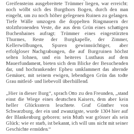
Greifensteins ausgebreitete Trümmer liegen, war erreicht;
noch wölbt sich des Burgthors Bogen, durch den man
eingeht, um zu noch höher gelegenen Ruinen zu gelangen.
Tiefe Wälle umzogen die doppelten Ringmauern der
stolzthronenden Veste, die aus dem Grün eines schattigen
Buchenhaines aufragt; Trümmer eines eingestürzten
Thurmes, Reste der Burgkapelle, der Zimmer,
Kellerwölbungen, Spuren gewinnsüchtiger, aber
erfolgloser Nachgrabungen, die auf Burgruinen höchst
selten lohnen, und ein heiteres Lusthaus auf dem
Mauerfundament, bieten sich dem Blicke der Besuchenden
dar, und hochrankender Epheu umklammert das alternde
Gemäuer, mit seinem ewigen, lebendigen Grün das todte
Grau mitleid- und liebevoll überhüllend.
„Hier in dieser Burg“, sprach Otto zu den Freunden, „stand
einst die Wiege eines deutschen Kaisers, dem aber kein
heller Glücksstern leuchtete. Graf Günther von
Schwarzburg, der ein und zwanzigste, wurde 1304 hier auf
der Blankenburg geboren; sein Muth war grösser als sein
Glück; wie er starb, ist bekannt, ich will uns nicht mit seiner
Geschichte ermüden.“