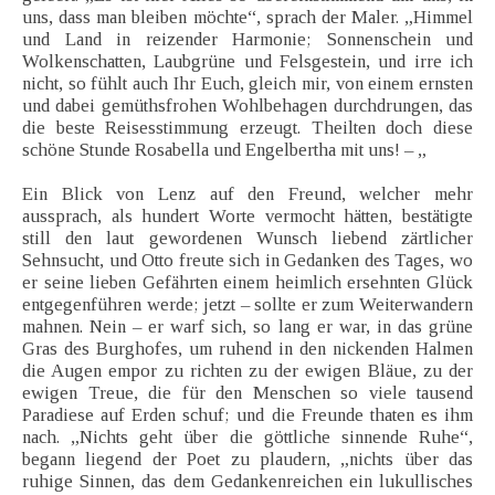
uns, dass man bleiben möchte“, sprach der Maler. „Himmel
und Land in reizender Harmonie; Sonnenschein und
Wolkenschatten, Laubgrüne und Felsgestein, und irre ich
nicht, so fühlt auch Ihr Euch, gleich mir, von einem ernsten
und dabei gemüthsfrohen Wohlbehagen durchdrungen, das
die beste Reisesstimmung erzeugt. Theilten doch diese
schöne Stunde Rosabella und Engelbertha mit uns! – „
Ein Blick von Lenz auf den Freund, welcher mehr
aussprach, als hundert Worte vermocht hätten, bestätigte
still den laut gewordenen Wunsch liebend zärtlicher
Sehnsucht, und Otto freute sich in Gedanken des Tages, wo
er seine lieben Gefährten einem heimlich ersehnten Glück
entgegenführen werde; jetzt – sollte er zum Weiterwandern
mahnen. Nein – er warf sich, so lang er war, in das grüne
Gras des Burghofes, um ruhend in den nickenden Halmen
die Augen empor zu richten zu der ewigen Bläue, zu der
ewigen Treue, die für den Menschen so viele tausend
Paradiese auf Erden schuf; und die Freunde thaten es ihm
nach. „Nichts geht über die göttliche sinnende Ruhe“,
begann liegend der Poet zu plaudern, „nichts über das
ruhige Sinnen, das dem Gedankenreichen ein lukullisches