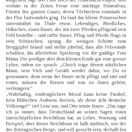
wohnte in der Zeiten Ferne eine mächtige Hünenfrau,
Fürstin des ganzen Gaues, deren Töchterlein einstmals in
der Flur lustwandeln ging. Da fand das kleine Prinzesschen
unvermuthet im Thale etwas Lebendiges, Niedliches,
Hübsches, einen Bauer, der mit zwei Pferden pflügend sein
Feld bestellte – und raffte Bauer, Pflug und Pferde flugs in
sein Schürzchen, sprang die wenigen Schritte zum
Berggipfel hinauf und stellte jubelnd, dass alle Felswände
schallten, das allerliebste Spielzeug vor die gnädige Frau
Mama. Die predigte aber dem kleinen Kinde gar eine grosse
Lehre, indem sie sprach: „Gleich trage diesen nützlichen
Mann, sein Vieh und Geräth wieder dahin, wo Du es
genommen; denn wenn der Bauer nicht pflügt und säet und
erntet, müssen die Riesen und was zu ihnen gehört,
verhungern.“
„Wahrhaftig, eindringlichere Moral kann keine Parabel,
kein Mährchen Arabiens dociren, als diese ächt deutsche
Volkssage!“ rief Lenz aus, und Otto setzte hinzu: „Das sage
ich ja immer, dass Deutschland an seinen Sagen einen
unerschöpflichen Reichthum hat, an Lehre, Warnung und
Beispiel, aber dieser Reichthum ist halb mythisch, wie der
der thüringischen Berge, und will gesucht sein, deshalb bin