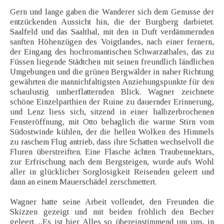
Gern und lange gaben die Wanderer sich dem Genusse der
entzückenden Aussicht hin, die der Burgberg darbietet.
Saalfeld und das Saalthal, mit den in Duft verdämmernden
sanften Höhenzügen des Voigtlandes, nach einer fernern,
der Eingang des hochromantischen Schwarzathales, das zu
Füssen liegende Städtchen mit seinen freundlich ländlichen
Umgebungen und die grünen Bergwälder in naher Richtung
gewährten die mannichfaltigsten Anziehungspunkte für den
schaulustig umherflatternden Blick. Wagner zeichnete
schöne Einzelparthien der Ruine zu dauernder Erinnerung,
und Lenz liess sich, sitzend in einer halbzerbrochenen
Fensteröffnung, mit Otto behaglich die warme Stirn vom
Südostwinde kühlen, der die hellen Wolken des Himmels
zu raschem Flug antrieb, dass ihre Schatten wechselvoll die
Fluren überstreiften. Eine Flasche ächten Traubennektars,
zur Erfrischung nach dem Bergsteigen, wurde aufs Wohl
aller in glücklicher Sorglosigkeit Reisenden geleert und
dann an einem Mauerschädel zerschmettert.
Wagner hatte seine Arbeit vollendet, den Freunden die
Skizzen gezeigt und mit beiden fröhlich den Becher
geleert. „Es ist hier Alles so übereinstimmend um uns, in