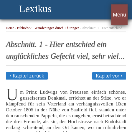
Lexikus
Menü
Home
›
Bibliothek
›
Wanderungen durch Thüringen
› Abschnitt. 1 - Hier entschied
ein unglückliches Gefecht viel, sehr viel...
Abschnitt. 1 - Hier entschied ein
unglückliches Gefecht viel, sehr viel...
‹ Kapitel zurück
Kapitel vor ›
U
m Prinz Ludwigs von Preussen einfach schönes,
gusseisernes Denkmal, errichtet an der Stätte, wo er
kämpfend für sein Vaterland am verhängnissvollen 10ten
October 1806 in der Nähe von Saalfeld fiel, standen unter
den rauschenden Pappeln, die es umgeben, ernst betrachtend
die drei Freunde, als sie, der Hochstrasse nach Rudolstadt
entlang schreitend, an den Ort kamen, wo im rühmlichen