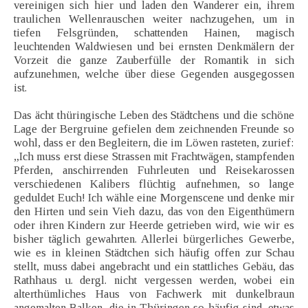
vereinigen sich hier und laden den Wanderer ein, ihrem
traulichen Wellenrauschen weiter nachzugehen, um in
tiefen Felsgründen, schattenden Hainen, magisch
leuchtenden Waldwiesen und bei ernsten Denkmälern der
Vorzeit die ganze Zauberfülle der Romantik in sich
aufzunehmen, welche über diese Gegenden ausgegossen
ist.
Das ächt thüringische Leben des Städtchens und die schöne
Lage der Bergruine gefielen dem zeichnenden Freunde so
wohl, dass er den Begleitern, die im Löwen rasteten, zurief:
„Ich muss erst diese Strassen mit Frachtwägen, stampfenden
Pferden, anschirrenden Fuhrleuten und Reisekarossen
verschiedenen Kalibers flüchtig aufnehmen, so lange
geduldet Euch! Ich wähle eine Morgenscene und denke mir
den Hirten und sein Vieh dazu, das von den Eigenthümern
oder ihren Kindern zur Heerde getrieben wird, wie wir es
bisher täglich gewahrten. Allerlei bürgerliches Gewerbe,
wie es in kleinen Städtchen sich häufig offen zur Schau
stellt, muss dabei angebracht und ein stattliches Gebäu, das
Rathhaus u. dergl. nicht vergessen werden, wobei ein
alterthümliches Haus von Fachwerk mit dunkelbraun
angemalten Balken, die in Thüringen so häufig sind, etwas