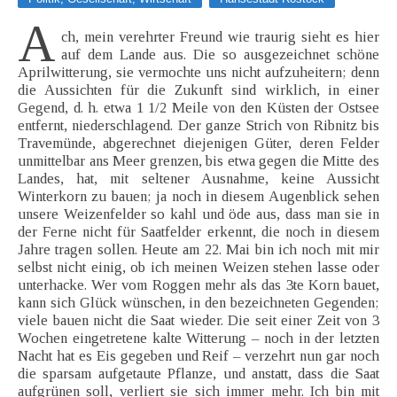
A
ch, mein verehrter Freund wie traurig sieht es hier
auf dem Lande aus. Die so ausgezeichnet schöne
Aprilwitterung, sie vermochte uns nicht aufzuheitern; denn
die Aussichten für die Zukunft sind wirklich, in einer
Gegend, d. h. etwa 1 1/2 Meile von den Küsten der Ostsee
entfernt, niederschlagend. Der ganze Strich von Ribnitz bis
Travemünde, abgerechnet diejenigen Güter, deren Felder
unmittelbar ans Meer grenzen, bis etwa gegen die Mitte des
Landes, hat, mit seltener Ausnahme, keine Aussicht
Winterkorn zu bauen; ja noch in diesem Augenblick sehen
unsere Weizenfelder so kahl und öde aus, dass man sie in
der Ferne nicht für Saatfelder erkennt, die noch in diesem
Jahre tragen sollen. Heute am 22. Mai bin ich noch mit mir
selbst nicht einig, ob ich meinen Weizen stehen lasse oder
unterhacke. Wer vom Roggen mehr als das 3te Korn bauet,
kann sich Glück wünschen, in den bezeichneten Gegenden;
viele bauen nicht die Saat wieder. Die seit einer Zeit von 3
Wochen eingetretene kalte Witterung – noch in der letzten
Nacht hat es Eis gegeben und Reif – verzehrt nun gar noch
die sparsam aufgetaute Pflanze, und anstatt, dass die Saat
aufgrünen soll, verliert sie sich immer mehr. Ich bin mit