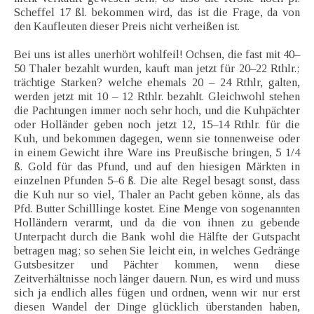
Scheffel 17 ßl. bekommen wird, das ist die Frage, da von
den Kaufleuten dieser Preis nicht verheißen ist.
Bei uns ist alles unerhört wohlfeil! Ochsen, die fast mit 40–
50 Thaler bezahlt wurden, kauft man jetzt für 20–22 Rthlr.;
trächtige Starken? welche ehemals 20 – 24 Rthlr, galten,
werden jetzt mit 10 – 12 Rthlr. bezahlt. Gleichwohl stehen
die Pachtungen immer noch sehr hoch, und die Kuhpächter
oder Holländer geben noch jetzt 12, 15–14 Rthlr. für die
Kuh, und bekommen dagegen, wenn sie tonnenweise oder
in einem Gewicht ihre Ware ins Preußische bringen, 5 1/4
ß. Gold für das Pfund, und auf den hiesigen Märkten in
einzelnen Pfunden 5–6 ß. Die alte Regel besagt sonst, dass
die Kuh nur so viel, Thaler an Pacht geben könne, als das
Pfd. Butter Schilllinge kostet. Eine Menge von sogenannten
Holländern verarmt, und da die von ihnen zu gebende
Unterpacht durch die Bank wohl die Hälfte der Gutspacht
betragen mag; so sehen Sie leicht ein, in welches Gedränge
Gutsbesitzer und Pächter kommen, wenn diese
Zeitverhältnisse noch länger dauern. Nun, es wird und muss
sich ja endlich alles fügen und ordnen, wenn wir nur erst
diesen Wandel der Dinge glücklich überstanden haben,