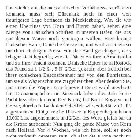
Um wieder auf die merkantilischen Verhältnisse zurück zu
kommen, muss sich Dänemark noch in einer weit
traurigeren Lage befinden als Mecklenburg. Wir, die wir
einen Überfluss von Korn und Butter haben, sehen eine
Menge von Dänischen Schiffen in unseren Häfen, die uns
mit diesen Waren noch versorgen wollen. Hier kommt
Dänischer Hafer, Dänische Gerste an, und wird zu einem so
unerhört niedrigen Preise von der Hand geschlagen, dass
ich gar nicht begreife, wie die Dänen zu ihrem Arbeitslohn
und zu ihrer Fracht kommen. Dänische Butter ist in Rostock
das Pfund zu 1 1/2 ßl., 5. N. 2/3tel gekauft; aber freilich bei
ihrer schlechten Beschaffenheit nur von den Fuhrleuten,
um sie als Wagenschmiere zu gebrauchen. Aber denken Sie,
mit Butter die Wagen zu schmieren! Es ist wohl unerhört!
Die Domainenpächter in Dänemark haben dies Jahr keine
Pacht bezahlen können. Der König hat Korn, Roggen und
Gerste, durch die Bank den Scheffel, wie es heißt, zu 1, ßl.
angenommen. Einige reiche Häuser in Koppenhagen haben
10.000 Last angenommen, und 2/3tel des Werts gleich bar an
die Krone ausbezahlt. Nun ging die ganze Masse von Korn
nach Holland. Vor 4 Wochen, wie ich höre, soll es noch
nicht verkauft gewesen sein; ob also die Krone noch pr.