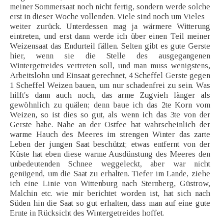
meiner Sommersaat noch nicht fertig, sondern werde solche
erst in dieser Woche vollenden. Viele sind noch um Vieles
weiter zurück. Unterdessen mag ja wärmere Witterung
eintreten, und erst dann werde ich über einen Teil meiner
Weizensaat das Endurteil fällen. Selten gibt es gute Gerste
hier, wenn sie die Stelle des ausgegangenen
Wintergetreides vertreten soll, und man muss wenigstens,
Arbeitslohn und Einsaat gerechnet, 4 Scheffel Gerste gegen
1 Scheffel Weizen bauen, um nur schadenfrei zu sein. Was
hilft's dann auch noch, das arme Zugvieh länger als
gewöhnlich zu quälen; denn baue ich das 2te Korn vom
Weizen, so ist dies so gut, als wenn ich das 3te von der
Gerste habe. Nahe an der Ostfee hat wahrscheinlich der
warme Hauch des Meeres im strengen Winter das zarte
Leben der jungen Saat beschützt; etwas entfernt von der
Küste hat eben diese warme Ausdünstung des Meeres den
unbedeutenden Schnee weggeleckt, aber war nicht
genügend, um die Saat zu erhalten. Tiefer im Lande, ziehe
ich eine Linie von Wittenburg nach Sternberg, Güstrow,
Malchin etc. wie mir berichtet worden ist, hat sich nach
Süden hin die Saat so gut erhalten, dass man auf eine gute
Ernte in Rücksicht des Wintergetreides hoffet.