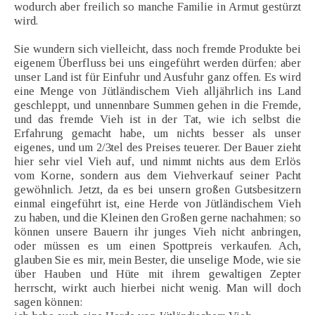
wodurch aber freilich so manche Familie in Armut gestürzt
wird.
Sie wundern sich vielleicht, dass noch fremde Produkte bei
eigenem Überfluss bei uns eingeführt werden dürfen; aber
unser Land ist für Einfuhr und Ausfuhr ganz offen. Es wird
eine Menge von Jütländischem Vieh alljährlich ins Land
geschleppt, und unnennbare Summen gehen in die Fremde,
und das fremde Vieh ist in der Tat, wie ich selbst die
Erfahrung gemacht habe, um nichts besser als unser
eigenes, und um 2/3tel des Preises teuerer. Der Bauer zieht
hier sehr viel Vieh auf, und nimmt nichts aus dem Erlös
vom Korne, sondern aus dem Viehverkauf seiner Pacht
gewöhnlich. Jetzt, da es bei unsern großen Gutsbesitzern
einmal eingeführt ist, eine Herde von Jütländischem Vieh
zu haben, und die Kleinen den Großen gerne nachahmen; so
können unsere Bauern ihr junges Vieh nicht anbringen,
oder müssen es um einen Spottpreis verkaufen. Ach,
glauben Sie es mir, mein Bester, die unselige Mode, wie sie
über Hauben und Hüte mit ihrem gewaltigen Zepter
herrscht, wirkt auch hierbei nicht wenig. Man will doch
sagen können: