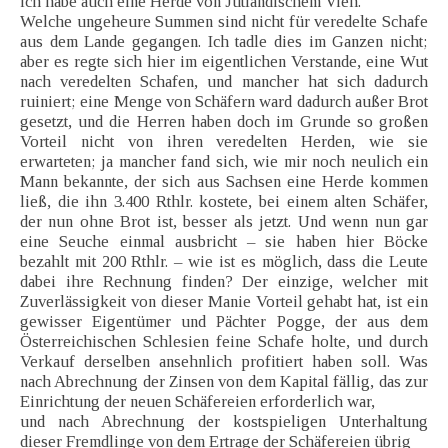
ich habe auch eine Herde von Jütländischem Vieh.
Welche ungeheure Summen sind nicht für veredelte Schafe
aus dem Lande gegangen. Ich tadle dies im Ganzen nicht;
aber es regte sich hier im eigentlichen Verstande, eine Wut
nach veredelten Schafen, und mancher hat sich dadurch
ruiniert; eine Menge von Schäfern ward dadurch außer Brot
gesetzt, und die Herren haben doch im Grunde so großen
Vorteil nicht von ihren veredelten Herden, wie sie
erwarteten; ja mancher fand sich, wie mir noch neulich ein
Mann bekannte, der sich aus Sachsen eine Herde kommen
ließ, die ihn 3.400 Rthlr. kostete, bei einem alten Schäfer,
der nun ohne Brot ist, besser als jetzt. Und wenn nun gar
eine Seuche einmal ausbricht – sie haben hier Böcke
bezahlt mit 200 Rthlr. – wie ist es möglich, dass die Leute
dabei ihre Rechnung finden? Der einzige, welcher mit
Zuverlässigkeit von dieser Manie Vorteil gehabt hat, ist ein
gewisser Eigentümer und Pächter Pogge, der aus dem
Österreichischen Schlesien feine Schafe holte, und durch
Verkauf derselben ansehnlich profitiert haben soll. Was
nach Abrechnung der Zinsen von dem Kapital fällig, das zur
Einrichtung der neuen Schäfereien erforderlich war,
und nach Abrechnung der kostspieligen Unterhaltung
dieser Fremdlinge von dem Ertrage der Schäfereien übrig