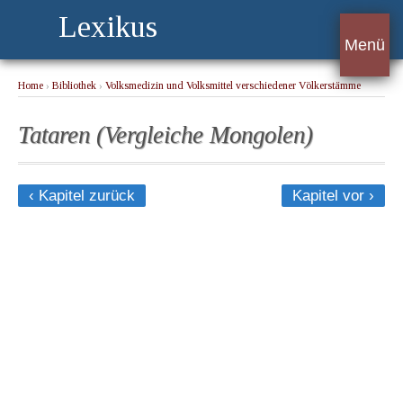
Lexikus
Menü
Home
›
Bibliothek
›
Volksmedizin und Volksmittel verschiedener Völkerstämme
Russlands
› Tataren (Vergleiche Mongolen)
Tataren (Vergleiche Mongolen)
‹ Kapitel zurück
Kapitel vor ›