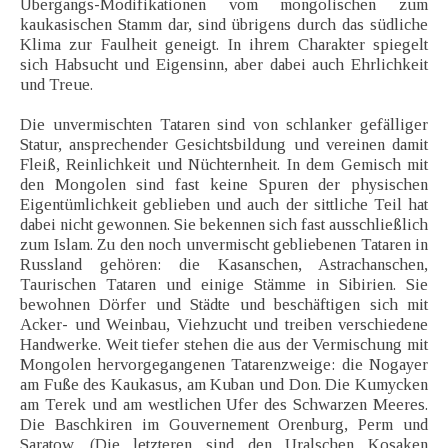
Übergangs-Modifikationen vom mongolischen zum
kaukasischen Stamm dar, sind übrigens durch das südliche
Klima zur Faulheit geneigt. In ihrem Charakter spiegelt
sich Habsucht und Eigensinn, aber dabei auch Ehrlichkeit
und Treue.
Die unvermischten Tataren sind von schlanker gefälliger
Statur, ansprechender Gesichtsbildung und vereinen damit
Fleiß, Reinlichkeit und Nüchternheit. In dem Gemisch mit
den Mongolen sind fast keine Spuren der physischen
Eigentümlichkeit geblieben und auch der sittliche Teil hat
dabei nicht gewonnen. Sie bekennen sich fast ausschließlich
zum Islam. Zu den noch unvermischt gebliebenen Tataren in
Russland gehören: die Kasanschen, Astrachanschen,
Taurischen Tataren und einige Stämme in Sibirien. Sie
bewohnen Dörfer und Städte und beschäftigen sich mit
Acker- und Weinbau, Viehzucht und treiben verschiedene
Handwerke. Weit tiefer stehen die aus der Vermischung mit
Mongolen hervorgegangenen Tatarenzweige: die Nogayer
am Fuße des Kaukasus, am Kuban und Don. Die Kumycken
am Terek und am westlichen Ufer des Schwarzen Meeres.
Die Baschkiren im Gouvernement Orenburg, Perm und
Saratow. (Die letzteren sind den Uralschen Kosaken