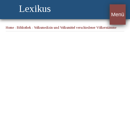
Lexikus
Menü
Home
›
Bibliothek
›
Volksmedizin und Volksmittel verschiedener Völkerstämme
Russlands
› Tataren (Vergleiche Mongolen)