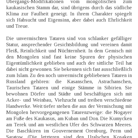
Übergangs-Modifikationen vom mongolischen zum
kaukasischen Stamm dar, sind übrigens durch das südliche
Klima zur Faulheit geneigt. In ihrem Charakter spiegelt
sich Habsucht und Eigensinn, aber dabei auch Ehrlichkeit
und Treue.
Die unvermischten Tataren sind von schlanker gefälliger
Statur, ansprechender Gesichtsbildung und vereinen damit
Fleiß, Reinlichkeit und Nüchternheit. In dem Gemisch mit
den Mongolen sind fast keine Spuren der physischen
Eigentümlichkeit geblieben und auch der sittliche Teil hat
dabei nicht gewonnen. Sie bekennen sich fast ausschließlich
zum Islam. Zu den noch unvermischt gebliebenen Tataren in
Russland gehören: die Kasanschen, Astrachanschen,
Taurischen Tataren und einige Stämme in Sibirien. Sie
bewohnen Dörfer und Städte und beschäftigen sich mit
Acker- und Weinbau, Viehzucht und treiben verschiedene
Handwerke. Weit tiefer stehen die aus der Vermischung mit
Mongolen hervorgegangenen Tatarenzweige: die Nogayer
am Fuße des Kaukasus, am Kuban und Don. Die Kumycken
am Terek und am westlichen Ufer des Schwarzen Meeres.
Die Baschkiren im Gouvernement Orenburg, Perm und
Saratow. (Die letzteren sind den Uralschen Kosaken