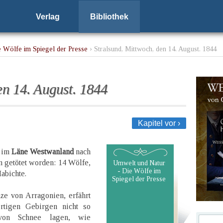
Verlag
Bibliothek
 Wölfe im Spiegel der Presse
› Stralsund, Mittwoch, den 14. August. 1844
en 14. August. 1844
Kapitel vor ›
d im
Läne Westwanland
nach
n getötet worden: 14 Wölfe,
Umwelt und Natur
- Die Wölfe im
abichte.
Spiegel der Presse
ze von Arragonien, erfährt
rtigen Gebirgen nicht so
 von Schnee lagen, wie