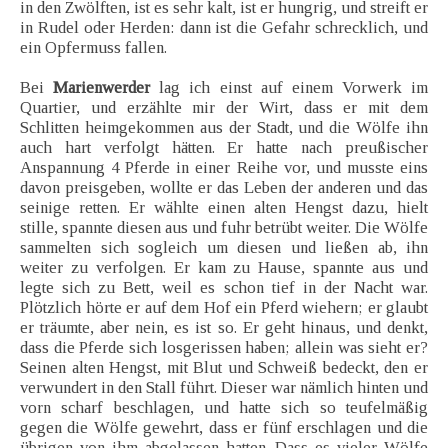
in den Zwölften, ist es sehr kalt, ist er hungrig, und streift er
in Rudel oder Herden: dann ist die Gefahr schrecklich, und
ein Opfermuss fallen.
Bei
Marienwerder
lag ich einst auf einem Vorwerk im
Quartier, und erzählte mir der Wirt, dass er mit dem
Schlitten heimgekommen aus der Stadt, und die Wölfe ihn
auch hart verfolgt hätten. Er hatte nach preußischer
Anspannung 4 Pferde in einer Reihe vor, und musste eins
davon preisgeben, wollte er das Leben der anderen und das
seinige retten. Er wählte einen alten Hengst dazu, hielt
stille, spannte diesen aus und fuhr betrübt weiter. Die Wölfe
sammelten sich sogleich um diesen und ließen ab, ihn
weiter zu verfolgen. Er kam zu Hause, spannte aus und
legte sich zu Bett, weil es schon tief in der Nacht war.
Plötzlich hörte er auf dem Hof ein Pferd wiehern; er glaubt
er träumte, aber nein, es ist so. Er geht hinaus, und denkt,
dass die Pferde sich losgerissen haben; allein was sieht er?
Seinen alten Hengst, mit Blut und Schweiß bedeckt, den er
verwundert in den Stall führt. Dieser war nämlich hinten und
vorn scharf beschlagen, und hatte sich so teufelmäßig
gegen die Wölfe gewehrt, dass er fünf erschlagen und die
übrigen von ihm abgelassen hatten. Dass es vieler Wölfe