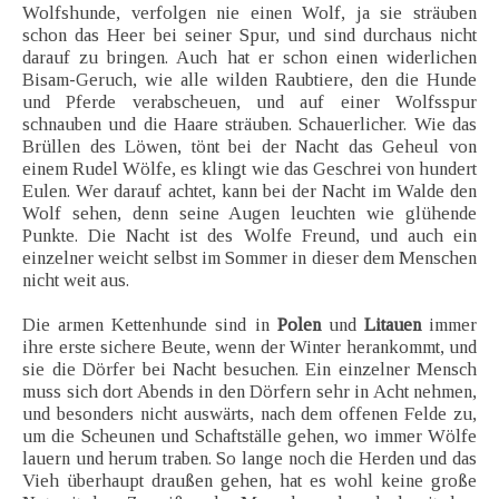
Wolfshunde, verfolgen nie einen Wolf, ja sie sträuben
schon das Heer bei seiner Spur, und sind durchaus nicht
darauf zu bringen. Auch hat er schon einen widerlichen
Bisam-Geruch, wie alle wilden Raubtiere, den die Hunde
und Pferde verabscheuen, und auf einer Wolfsspur
schnauben und die Haare sträuben. Schauerlicher. Wie das
Brüllen des Löwen, tönt bei der Nacht das Geheul von
einem Rudel Wölfe, es klingt wie das Geschrei von hundert
Eulen. Wer darauf achtet, kann bei der Nacht im Walde den
Wolf sehen, denn seine Augen leuchten wie glühende
Punkte. Die Nacht ist des Wolfe Freund, und auch ein
einzelner weicht selbst im Sommer in dieser dem Menschen
nicht weit aus.
Die armen Kettenhunde sind in
Polen
und
Litauen
immer
ihre erste sichere Beute, wenn der Winter herankommt, und
sie die Dörfer bei Nacht besuchen. Ein einzelner Mensch
muss sich dort Abends in den Dörfern sehr in Acht nehmen,
und besonders nicht auswärts, nach dem offenen Felde zu,
um die Scheunen und Schaftställe gehen, wo immer Wölfe
lauern und herum traben. So lange noch die Herden und das
Vieh überhaupt draußen gehen, hat es wohl keine große