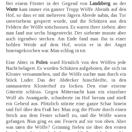
Bei einem Förster in der Gegend von
Landsberg
an der
Warte
kam immer ein ganzer Trupp Wölfe Abends auf den
Hof, so dass er mit mehreren Jägern Abrede nahm, das Tor
unversehens gesperrt wurde, und die Schützen aus den
Feldern die Wölfe totschossen. Es waren ihrer sieben; aber
man fand nur sechs hingestreckt. Der siebente musste aber
auch irgendwo stecken. Am Ende fand man ihn in einer
hohlen Weide auf dem Hof, worin er in der Angst
hineingekrochen war. Man schlug in tot.
Eine Abtei in
Polen
ward förmlich von den Wölfen jede
Nacht belagert. Es wurden Schützen aufgeboten, die sich im
Kloster versammelten, und die Wölfe suchte man durch ein
Stück Luder. Das der Abdecker hinschleifte, in den
ummauerten Klosterhof zu locken. Den eine eiserne
Gittertür schloss. Gegen Mitternacht kam ein einzelner
Wolf als Avantgarde, schnoberte im Hof herum und stieß
ein Geheul aus. Plötzlich stürzte eine ganze Schar hinein
und fiel über den Fraß her. Man zog die Pforte durch einen
Strick aus dem Fester schnell zu, und die Wölfe waren
gefangen. Nun ging es ans Feuern auf sie von oben. Aber
was taten die Wölfe? Grimmig fielen sie über den ersten