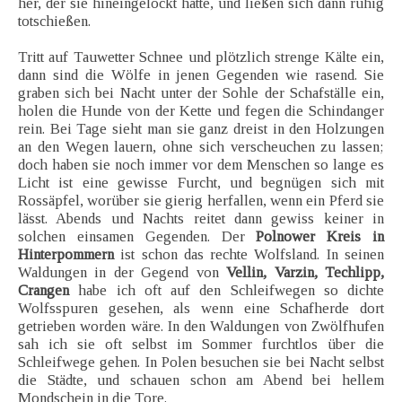
her, der sie hineingelockt hatte, und ließen sich dann ruhig
totschießen.
Tritt auf Tauwetter Schnee und plötzlich strenge Kälte ein,
dann sind die Wölfe in jenen Gegenden wie rasend. Sie
graben sich bei Nacht unter der Sohle der Schafställe ein,
holen die Hunde von der Kette und fegen die Schindanger
rein. Bei Tage sieht man sie ganz dreist in den Holzungen
an den Wegen lauern, ohne sich verscheuchen zu lassen;
doch haben sie noch immer vor dem Menschen so lange es
Licht ist eine gewisse Furcht, und begnügen sich mit
Rossäpfel, worüber sie gierig herfallen, wenn ein Pferd sie
lässt. Abends und Nachts reitet dann gewiss keiner in
solchen einsamen Gegenden. Der
Polnower Kreis in
Hinterpommern
ist schon das rechte Wolfsland. In seinen
Waldungen in der Gegend von
Vellin, Varzin, Techlipp,
Crangen
habe ich oft auf den Schleifwegen so dichte
Wolfsspuren gesehen, als wenn eine Schafherde dort
getrieben worden wäre. In den Waldungen von Zwölfhufen
sah ich sie oft selbst im Sommer furchtlos über die
Schleifwege gehen. In Polen besuchen sie bei Nacht selbst
die Städte, und schauen schon am Abend bei hellem
Mondschein in die Tore.