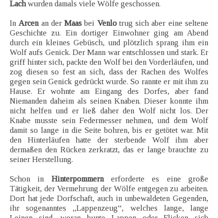
Lach
wurden damals viele Wölfe geschossen.
In
Arcen
an der
Maas
bei
Venlo
trug sich aber eine seltene
Geschichte zu. Ein dortiger Einwohner ging am Abend
durch ein kleines Gebüsch, und plötzlich sprang ihm ein
Wolf aufs Genick. Der Mann war entschlossen und stark. Er
griff hinter sich, packte den Wolf bei den Vorderläufen, und
zog diesen so fest an sich, dass der Rachen des Wolfes
gegen sein Genick gedrückt wurde. So rannte er mit ihm zu
Hause. Er wohnte am Eingang des Dorfes, aber fand
Niemanden daheim als seinen Knaben. Dieser konnte ihm
nicht helfen und er ließ daher den Wolf nicht los. Der
Knabe musste sein Federmesser nehmen, und dem Wolf
damit so lange in die Seite bohren, bis er getötet war. Mit
den Hinterläufen hatte der sterbende Wolf ihm aber
dermaßen den Rücken zerkratzt, das er lange brauchte zu
seiner Herstellung.
Schon in
Hinterpommern
erforderte es eine große
Tätigkeit, der Vermehrung der Wölfe entgegen zu arbeiten.
Dort hat jede Dorfschaft, auch in unbewaldeten Gegenden,
ihr sogenanntes „Lappenzeug“, welches lange, lange
Leinen sind, woran bunte Lappen oder Flicken sich