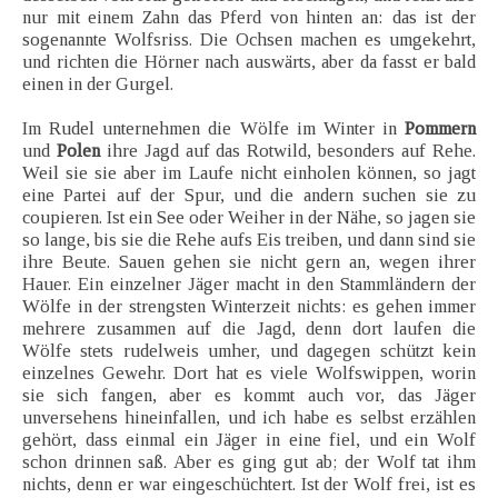
nur mit einem Zahn das Pferd von hinten an: das ist der
sogenannte Wolfsriss. Die Ochsen machen es umgekehrt,
und richten die Hörner nach auswärts, aber da fasst er bald
einen in der Gurgel.
Im Rudel unternehmen die Wölfe im Winter in
Pommern
und
Polen
ihre Jagd auf das Rotwild, besonders auf Rehe.
Weil sie sie aber im Laufe nicht einholen können, so jagt
eine Partei auf der Spur, und die andern suchen sie zu
coupieren. Ist ein See oder Weiher in der Nähe, so jagen sie
so lange, bis sie die Rehe aufs Eis treiben, und dann sind sie
ihre Beute. Sauen gehen sie nicht gern an, wegen ihrer
Hauer. Ein einzelner Jäger macht in den Stammländern der
Wölfe in der strengsten Winterzeit nichts: es gehen immer
mehrere zusammen auf die Jagd, denn dort laufen die
Wölfe stets rudelweis umher, und dagegen schützt kein
einzelnes Gewehr. Dort hat es viele Wolfswippen, worin
sie sich fangen, aber es kommt auch vor, das Jäger
unversehens hineinfallen, und ich habe es selbst erzählen
gehört, dass einmal ein Jäger in eine fiel, und ein Wolf
schon drinnen saß. Aber es ging gut ab; der Wolf tat ihm
nichts, denn er war eingeschüchtert. Ist der Wolf frei, ist es