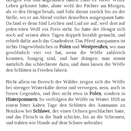
Leben gekostet hätte, ahnte wohl der Pächter am Morgen,
als er den Hengst besah, und fuhr darum zurück bis zu der
Stelle, wo er am Abend vorher denselben ausgespannt hatte.
Da fand er denn fünf Leichen und Lud sie auf, weil dort auf
jeden toten Wolf ein Preis steht. So hatte der Hengst sich
noch auf seinen alten Tagen doppelt bezahlt gemacht, und
erhielt dafür auch das Gnadenbrot. Das Pferd ausspannen ist
nichts Ungewöhnliches in
Polen
und
Westpreußen
, wo man
gewöhnlich vier vor hat, wenn die Wölfe zahlreich
kommen, hungrig sind, und hart drängen; man nimmt
natürlich das schlechteste dazu, und dann lassen die Wölfe
den Schlitten in Frieden fahren.
Nicht allein im Bereich der Wälder zeigen sich die Wölfe
bei strenger Winterkälte dreist und verwegen, nein, auch in
freien Gegenden, und dies nicht etwa in
Polen
, sondern in
Hinterpommern
. So verfolgten die Wölfe im Winter 1818 an
einem bitter kalten Tage den Schlitten des Amtmanns zu
Notzkow bei
Schlawe
, der einen Ochsen geschlachtet hatte,
und das Fleisch in die Stadt schickte, bis an die Scheunen,
und trabten wie Hunde auf dem Schnee nebenher.