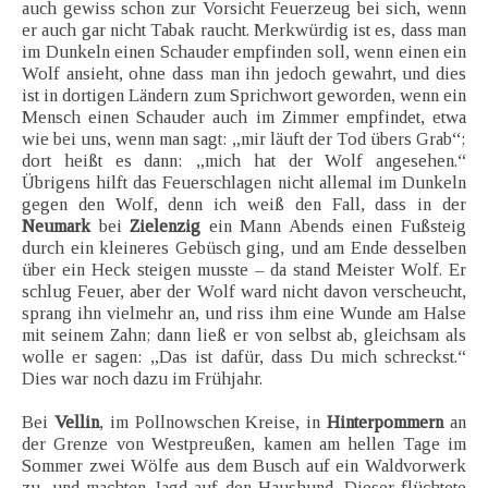
auch gewiss schon zur Vorsicht Feuerzeug bei sich, wenn
er auch gar nicht Tabak raucht. Merkwürdig ist es, dass man
im Dunkeln einen Schauder empfinden soll, wenn einen ein
Wolf ansieht, ohne dass man ihn jedoch gewahrt, und dies
ist in dortigen Ländern zum Sprichwort geworden, wenn ein
Mensch einen Schauder auch im Zimmer empfindet, etwa
wie bei uns, wenn man sagt: „mir läuft der Tod übers Grab“;
dort heißt es dann: „mich hat der Wolf angesehen.“
Übrigens hilft das Feuerschlagen nicht allemal im Dunkeln
gegen den Wolf, denn ich weiß den Fall, dass in der
Neumark
bei
Zielenzig
ein Mann Abends einen Fußsteig
durch ein kleineres Gebüsch ging, und am Ende desselben
über ein Heck steigen musste – da stand Meister Wolf. Er
schlug Feuer, aber der Wolf ward nicht davon verscheucht,
sprang ihn vielmehr an, und riss ihm eine Wunde am Halse
mit seinem Zahn; dann ließ er von selbst ab, gleichsam als
wolle er sagen: „Das ist dafür, dass Du mich schreckst.“
Dies war noch dazu im Frühjahr.
Bei
Vellin
, im Pollnowschen Kreise, in
Hinterpommern
an
der Grenze von Westpreußen, kamen am hellen Tage im
Sommer zwei Wölfe aus dem Busch auf ein Waldvorwerk
zu, und machten Jagd auf den Haushund. Dieser flüchtete