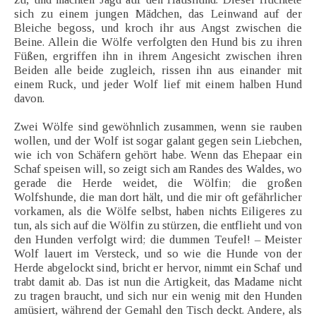
sich zu einem jungen Mädchen, das Leinwand auf der
Bleiche begoss, und kroch ihr aus Angst zwischen die
Beine. Allein die Wölfe verfolgten den Hund bis zu ihren
Füßen, ergriffen ihn in ihrem Angesicht zwischen ihren
Beiden alle beide zugleich, rissen ihn aus einander mit
einem Ruck, und jeder Wolf lief mit einem halben Hund
davon.
Zwei Wölfe sind gewöhnlich zusammen, wenn sie rauben
wollen, und der Wolf ist sogar galant gegen sein Liebchen,
wie ich von Schäfern gehört habe. Wenn das Ehepaar ein
Schaf speisen will, so zeigt sich am Randes des Waldes, wo
gerade die Herde weidet, die Wölfin; die großen
Wolfshunde, die man dort hält, und die mir oft gefährlicher
vorkamen, als die Wölfe selbst, haben nichts Eiligeres zu
tun, als sich auf die Wölfin zu stürzen, die entflieht und von
den Hunden verfolgt wird; die dummen Teufel! – Meister
Wolf lauert im Versteck, und so wie die Hunde von der
Herde abgelockt sind, bricht er hervor, nimmt ein Schaf und
trabt damit ab. Das ist nun die Artigkeit, das Madame nicht
zu tragen braucht, und sich nur ein wenig mit den Hunden
amüsiert, während der Gemahl den Tisch deckt. Andere, als