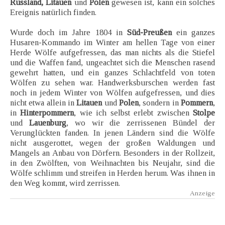
Russland, Litauen
und
Polen
gewesen ist, kann ein solches
Ereignis natürlich finden.
Wurde doch im Jahre 1804 in
Süd-Preußen
ein ganzes
Husaren-Kommando im Winter am hellen Tage von einer
Herde Wölfe aufgefressen, das man nichts als die Stiefel
und die Waffen fand, ungeachtet sich die Menschen rasend
gewehrt hatten, und ein ganzes Schlachtfeld von toten
Wölfen zu sehen war. Handwerksburschen werden fast
noch in jedem Winter von Wölfen aufgefressen, und dies
nicht etwa allein in
Litauen
und
Polen
, sondern in
Pommern
,
in
Hinterpommern
, wie ich selbst erlebt zwischen
Stolpe
und
Lauenburg
, wo wir die zerrissenen Bündel der
Verunglückten fanden. In jenen Ländern sind die Wölfe
nicht ausgerottet, wegen der großen Waldungen und
Mangels an Anbau von Dörfern. Besonders in der Rollzeit,
in den Zwölften, von Weihnachten bis Neujahr, sind die
Wölfe schlimm und streifen in Herden herum. Was ihnen in
den Weg kommt, wird zerrissen.