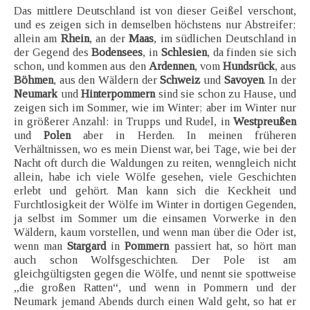
Das mittlere Deutschland ist von dieser Geißel verschont,
und es zeigen sich in demselben höchstens nur Abstreifer;
allein am
Rhein
, an der
Maas
, im südlichen Deutschland in
der Gegend des
Bodensees
, in
Schlesien
, da finden sie sich
schon, und kommen aus den
Ardennen
, vom
Hundsrück
, aus
Böhmen
, aus den Wäldern der
Schweiz
und
Savoyen
. In der
Neumark
und
Hinterpommern
sind sie schon zu Hause, und
zeigen sich im Sommer, wie im Winter; aber im Winter nur
in größerer Anzahl: in Trupps und Rudel, in
Westpreußen
und
Polen
aber in Herden. In meinen früheren
Verhältnissen, wo es mein Dienst war, bei Tage, wie bei der
Nacht oft durch die Waldungen zu reiten, wenngleich nicht
allein, habe ich viele Wölfe gesehen, viele Geschichten
erlebt und gehört. Man kann sich die Keckheit und
Furchtlosigkeit der Wölfe im Winter in dortigen Gegenden,
ja selbst im Sommer um die einsamen Vorwerke in den
Wäldern, kaum vorstellen, und wenn man über die Oder ist,
wenn man
Stargard
in
Pommern
passiert hat, so hört man
auch schon Wolfsgeschichten. Der Pole ist am
gleichgültigsten gegen die Wölfe, und nennt sie spottweise
„die großen Ratten“, und wenn in Pommern und der
Neumark jemand Abends durch einen Wald geht, so hat er