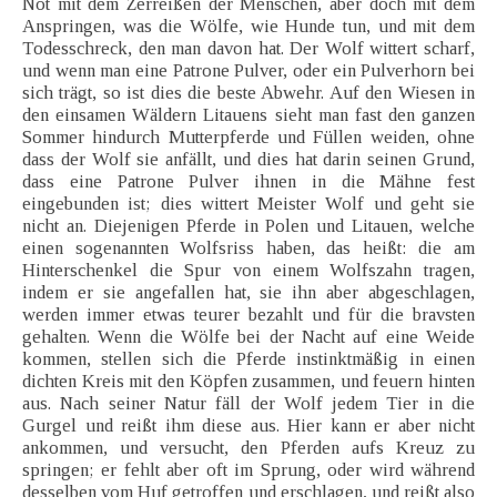
Not mit dem Zerreißen der Menschen, aber doch mit dem
Anspringen, was die Wölfe, wie Hunde tun, und mit dem
Todesschreck, den man davon hat. Der Wolf wittert scharf,
und wenn man eine Patrone Pulver, oder ein Pulverhorn bei
sich trägt, so ist dies die beste Abwehr. Auf den Wiesen in
den einsamen Wäldern Litauens sieht man fast den ganzen
Sommer hindurch Mutterpferde und Füllen weiden, ohne
dass der Wolf sie anfällt, und dies hat darin seinen Grund,
dass eine Patrone Pulver ihnen in die Mähne fest
eingebunden ist; dies wittert Meister Wolf und geht sie
nicht an. Diejenigen Pferde in Polen und Litauen, welche
einen sogenannten Wolfsriss haben, das heißt: die am
Hinterschenkel die Spur von einem Wolfszahn tragen,
indem er sie angefallen hat, sie ihn aber abgeschlagen,
werden immer etwas teurer bezahlt und für die bravsten
gehalten. Wenn die Wölfe bei der Nacht auf eine Weide
kommen, stellen sich die Pferde instinktmäßig in einen
dichten Kreis mit den Köpfen zusammen, und feuern hinten
aus. Nach seiner Natur fäll der Wolf jedem Tier in die
Gurgel und reißt ihm diese aus. Hier kann er aber nicht
ankommen, und versucht, den Pferden aufs Kreuz zu
springen; er fehlt aber oft im Sprung, oder wird während
desselben vom Huf getroffen und erschlagen, und reißt also