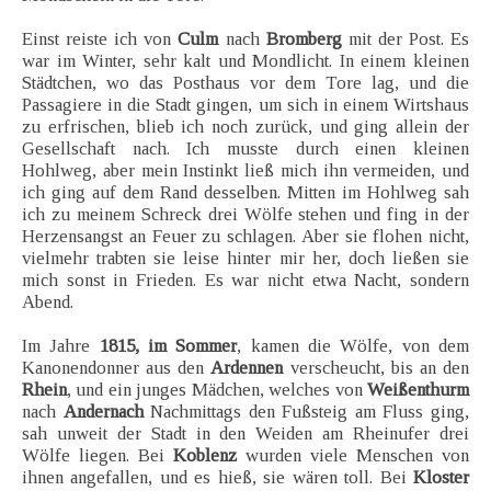
Einst reiste ich von
Culm
nach
Bromberg
mit der Post. Es
war im Winter, sehr kalt und Mondlicht. In einem kleinen
Städtchen, wo das Posthaus vor dem Tore lag, und die
Passagiere in die Stadt gingen, um sich in einem Wirtshaus
zu erfrischen, blieb ich noch zurück, und ging allein der
Gesellschaft nach. Ich musste durch einen kleinen
Hohlweg, aber mein Instinkt ließ mich ihn vermeiden, und
ich ging auf dem Rand desselben. Mitten im Hohlweg sah
ich zu meinem Schreck drei Wölfe stehen und fing in der
Herzensangst an Feuer zu schlagen. Aber sie flohen nicht,
vielmehr trabten sie leise hinter mir her, doch ließen sie
mich sonst in Frieden. Es war nicht etwa Nacht, sondern
Abend.
Im Jahre
1815, im Sommer
, kamen die Wölfe, von dem
Kanonendonner aus den
Ardennen
verscheucht, bis an den
Rhein
, und ein junges Mädchen, welches von
Weißenthurm
nach
Andernach
Nachmittags den Fußsteig am Fluss ging,
sah unweit der Stadt in den Weiden am Rheinufer drei
Wölfe liegen. Bei
Koblenz
wurden viele Menschen von
ihnen angefallen, und es hieß, sie wären toll. Bei
Kloster