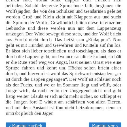
befinden. Sobald der erste Spürschnee fällt, beginnen die
Wolfsjagden, die von den Schulzen und Gendarmen geleitet
werden. Groß und Klein zieht mit Klappern aus und sucht
die Spuren der Wölfe. Gewöhnlich leiten diese in einzelne
Gebüsche und diese werden nun mit dem Lappenzeug
umzogen. Der Wind bewegt diese stets, und der Wolf bricht
aus Furcht nicht durch. Das heißt man „Einlappen“. Nun
geht es mit Hunden und Gewehren und Knitteln auf ihn los.
Er lässt sich lieber totschießen und totschlagen, als dass er
durch die Lappen geht, und wenn er an diese kommt, so hält
er die Rute steif weg vor Angst, lässt seinen Unrat wie eine
Spritze fahren und kehrt um. Höchst selten bricht einer
durch, und hiervon ist wohl das Sprichwort entstanden: „er
ist durch die Lappen gegangen“. Der Wolf ist schlauer noch
als der Fuchs, und wo er im Sommer liegt und wölft, oder
Junge wirft, da raubt er in der Umgegend nicht und geht
listig weiter. Glaubt er sich nicht mehr sicher, so schleppt er
die Jungen fort. E wittert am schärfsten von allen Tieren,
und auf dem Anstand ist ihm nicht beizukommen, denn er
umtrabt gleich den Jäger.
‹ Kapitel zurück
Kapitel vor ›