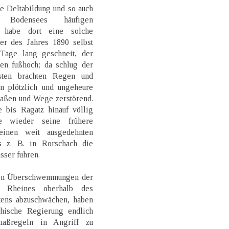
e Deltabildung und so auch
Bodensees häufigen
 habe dort eine solche
r des Jahres 1890 selbst
 Tage lang geschneit, der
en fußhoch; da schlug der
ten brachten Regen und
n plötzlich und ungeheure
raßen und Wege zerstörend.
bis Ragatz hinauf völlig
e wieder seine frühere
inen weit ausgedehnten
s z. B. in Rorschach die
sser fuhren.
nden Überschwemmungen der
s Rheines oberhalb des
tens abzuschwächen, haben
chische Regierung endlich
zmaßregeln in Angriff zu