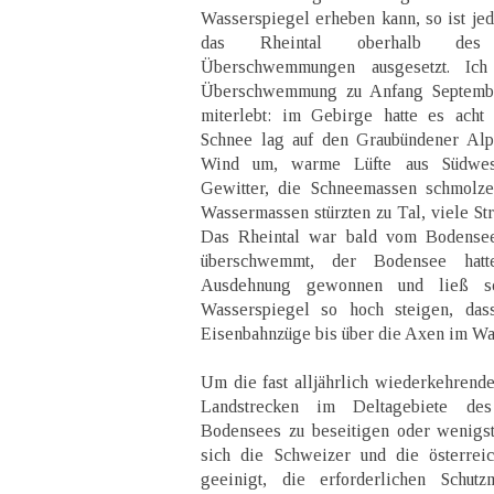
Wasserspiegel erheben kann, so ist jed
das Rheintal oberhalb des 
Überschwemmungen ausgesetzt. Ich
Überschwemmung zu Anfang Septembe
miterlebt: im Gebirge hatte es acht
Schnee lag auf den Graubündener Alp
Wind um, warme Lüfte aus Südwes
Gewitter, die Schneemassen schmolze
Wassermassen stürzten zu Tal, viele St
Das Rheintal war bald vom Bodensee 
überschwemmt, der Bodensee hatt
Ausdehnung gewonnen und ließ se
Wasserspiegel so hoch steigen, das
Eisenbahnzüge bis über die Axen im Wa
Um die fast alljährlich wiederkehre
Landstrecken im Deltagebiete de
Bodensees zu beseitigen oder wenigs
sich die Schweizer und die österrei
geeinigt, die erforderlichen Schut