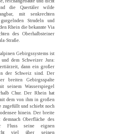
e, reichangebaute und dicht
sind die Quertäler wilde
angbar, mit senkrechten
 gurgelnden Strudeln und
 den Rhein die bekannte Via
chten des Oberhalbsteiner
la-Straße.
s alpinen Gebirgssystems ist
 und dem Schweizer Jura:
rtiärzeit, dann ein großer
en der Schweiz sind. Der
er breiten Gebirgsspalte
it seinem Wasserspiegel
rhalb Chur. Der Rhein hat
 mit dem von ihm in großen
zugefüllt und schiebt noch
odensee hinein. Der breite
t demnach Oberfläche des
er Fluss seine eignen
cht viel über seinen