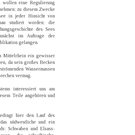
n wollen eine Regulierung
nehmen; zu diesem Zwecke
see in jeder Hinsicht von
nau studiert worden; die
hungsgeschichte des Sees
nächst im Auftrage der
blikation gelangen.
m Mittelrhein ein gewisser
n, da sein großes Becken
erströmenden Wassermassen
 brechen vermag.
tems interessiert uns am
diesem Teile angehören und
edingt hier den Lauf des
das südwestliche und ein
nds: Schwaben und Elsass-