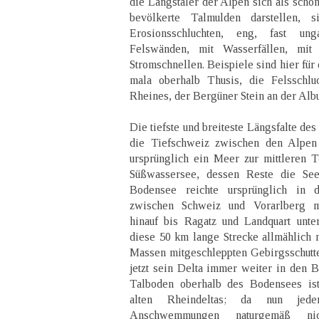
die Längstäler der Alpen sich als schön
bevölkerte Talmulden darstellen, 
Erosionsschluchten, eng, fast ung
Felswänden, mit Wasserfällen, mit
Stromschnellen. Beispiele sind hier für
mala oberhalb Thusis, die Felsschlu
Rheines, der Bergüner Stein an der Albu
Die tiefste und breiteste Längsfalte de
die Tiefschweiz zwischen den Alpen
ursprünglich ein Meer zur mittleren Te
Süßwassersee, dessen Reste die Se
Bodensee reichte ursprünglich in d
zwischen Schweiz und Vorarlberg m
hinauf bis Ragatz und Landquart unte
diese 50 km lange Strecke allmählich
Massen mitgeschleppten Gebirgsschutte 
jetzt sein Delta immer weiter in den B
Talboden oberhalb des Bodensees is
alten Rheindeltas; da nun jed
Anschwemmungen naturgemäß ni