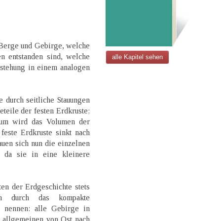
 Berge und Gebirge, welche
n entstanden sind, welche
alle Kapitel sehen
tstehung in einem analogen
 durch seitliche Stauungen
eile der festen Erdkruste;
aum wird das Volumen der
feste Erdkruste sinkt nach
uen sich nun die einzelnen
 da sie in eine kleinere
ten der Erdgeschichte stets
n durch das kompakte
 nennen: alle Gebirge in
m allgemeinen von Ost nach