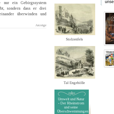
unse
e nur ein Gebirgssystem
bt, sondern dass er drei
reinander überwinden und
Stolzenfels
Tal Engehölle
Umwelt und Natur
- Der Rheinstrom
und seine
Überschwemmungen