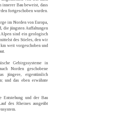
n innerer Bau beweist, dass
rden fortgeschoben wurden.
irge im Norden von Europa,
 die jüngsten Auffaltungen
 Alpen sind ein geologisch
ittelst des Stieles, den wir
0 km weit vorgeschoben und
ut.
ische Gebirgssysteme in
n nach Norden geschobene
as jüngere, eigentümlich
m; und das eben erwähnte
e Entstehung und der Bau
Lauf des Rheines ausgeübt
ensystem.