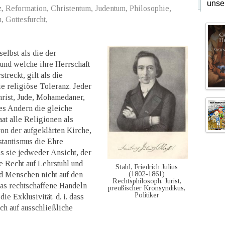
unse
, Reformation, Christentum, Judentum, Philosophie,
 Gottesfurcht,
elbst als die der
 und welche ihre Herrschaft
reckt, gilt als die
e religiöse Toleranz. Jeder
hrist, Jude, Mohamedaner,
des Andern die gleiche
at alle Religionen als
von der aufgeklärten Kirche,
stantismus die Ehre
ss sie jedweder Ansicht, der
e Recht auf Lehrstuhl und
Stahl, Friedrich Julius
(1802-1861)
d Menschen nicht auf den
Rechtsphilosoph, Jurist,
das rechtschaffene Handeln
preußischer Kronsyndikus,
Politiker
ie Exklusivität. d. i. dass
h auf ausschließliche