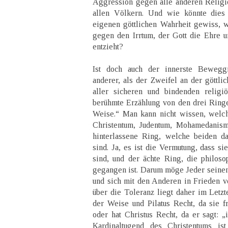
Aggression gegen alle anderen Religi
allen Völkern. Und wie könnte dies 
eigenen göttlichen Wahrheit gewiss, 
gegen den Irrtum, der Gott die Ehre 
entzieht?
Ist doch auch der innerste Bewegg
anderer, als der Zweifel an der göttli
aller sicheren und bindenden religi
berühmte Erzählung von den drei Ring
Weise.“ Man kann nicht wissen, welc
Christentum, Judentum, Mohamedanism
hinterlassene Ring, welche beiden d
sind. Ja, es ist die Vermutung, dass si
sind, und der ächte Ring, die philoso
gegangen ist. Darum möge Jeder seinen 
und sich mit den Anderen in Frieden v
über die Toleranz liegt daher im Letzt
der Weise und Pilatus Recht, da sie f
oder hat Christus Recht, da er sagt: „
Kardinaltugend des Christentums i