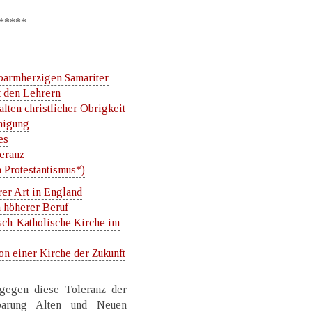
***
 barmherzigen Samariter
t den Lehrern
alten christlicher Obrigkeit
inigung
es
eranz
 Protestantismus*)
er Art in England
n höherer Beruf
ch-Katholische Kirche im
on einer Kirche der Zukunft
 gegen diese Toleranz der
nbarung Alten und Neuen