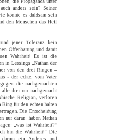
onen, die Propaganda unter
auch anders sein? Seiner
wie könnte es duldsam sein
und den Menschen das Heil
rund jener Toleranz kein
chen Offenbarung und damit
ösen Wahrheit! Es ist die
en in Lessings „Nathan der
her von den drei Ringen –
us - der echte, vom Vater
agegen die nachgemachten
e alle drei nur nachgemacht
phische Religion, verloren
Ring für den echten halten
ertragen. Die Entscheidung
en nur daran: haben Nathan
ragen: „was ist Wahrheit?“
ich bin die Wahrheit!“ Die
st darum ein Anderes und