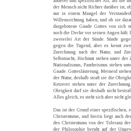
anderer und spezifischer Art, als die m
der Mensch nicht Richter darüber ist, o
nur in einem Mangel der Verstandesb
Willensrichtung haben, und ob sie dara
dargebotene Gnade Gottes von sich st
noch die Decke vor seinen Augen hält. 
zweierlei Art der Sünde. Sünde geg
gegen die Tugend, aber es kennt zwei
Zurechnung nach der Natur, und Zu
Selbstsucht, Hochmut stehen unter der 
Nationalismus, Pantheismus stehen unt
Gnade. Gotteslästerung. Meineid stehen
der Natur, deshalb straft sie die Obrigk
Ketzerei stehen unter der Zurechnun
Obrigkeit darf sie deshalb nicht bestraf
Alles gleich, es steht sich aber nicht g
Das ist der Grund einer spezifischen, 
Christentume, und hierin liegt auch de
des Christentums von der Toleranz der
der Philosophie beruht auf der Ungew