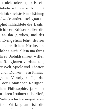
st nicht tolerant, er ist ein
ebote ist: „du sollst nicht
chdrücklichste Einschärfung
jedwede andere Religion im
het schlachtete die Baals-
cht der Erlöser selbst die
 an ihn glauben, und der
 Evangelium lehrt, der sei
r christlichen Kirche, so
haben nicht allein um ihres
hrer Unduldsamkeit willen
ren Religionen verdammten,
er Welt, Spiele und Theater,
chen Denker - ein Plinius,
sten Verfolger. Ja, das
z der Römischen Religion,
en Philosophie, ja selbst
 ihren Irrtümern überließ,
Weltgeschichte eingetreten.
eine Wirkungsart ist die