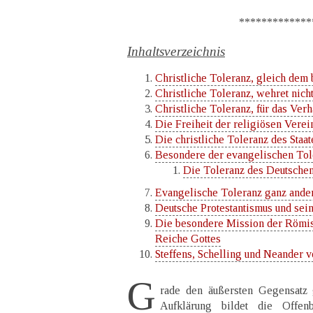
***************
Inhaltsverzeichnis
Christliche Toleranz, gleich dem
Christliche Toleranz, wehret nich
Christliche Toleranz, für das Verh
Die Freiheit der religiösen Vere
Die christliche Toleranz des Staat
Besondere der evangelischen Tol
Die Toleranz des Deutschen
Evangelische Toleranz ganz ander
Deutsche Protestantismus und sei
Die besondere Mission der Römis
Reiche Gottes
Steffens, Schelling und Neander v
G
rade den äußersten Gegensatz
Aufklärung bildet die Offe