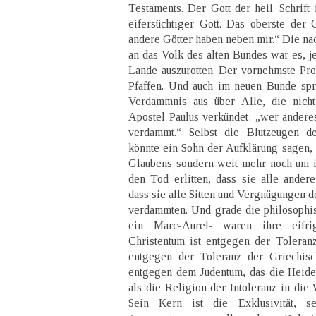
Testaments. Der Gott der heil. Schrift i
eifersüchtiger Gott. Das oberste der G
andere Götter haben neben mir.“ Die na
an das Volk des alten Bundes war es, 
Lande auszurotten. Der vornehmste Prop
Pfaffen. Und auch im neuen Bunde spri
Verdammnis aus über Alle, die nicht
Apostel Paulus verkündet: „wer anderes
verdammt.“ Selbst die Blutzeugen de
könnte ein Sohn der Aufklärung sagen, 
Glaubens sondern weit mehr noch um i
den Tod erlitten, dass sie alle ande
dass sie alle Sitten und Vergnügungen d
verdammten. Und grade die philosophis
ein Marc-Aurel- waren ihre eifrig
Christentum ist entgegen der Toleran
entgegen der Toleranz der Griechisch
entgegen dem Judentum, das die Heiden
als die Religion der Intoleranz in die 
Sein Kern ist die Exklusivität, s