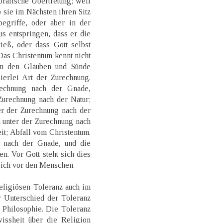
oralische Übertretung; weil
b sie im Nächsten ihren Sitz
egriffe, oder aber in der
us entspringen, dass er die
ieß, oder dass Gott selbst
Das Christentum kennt nicht
en den Glauben und Sünde
erlei Art der Zurechnung.
rechnung nach der Gnade,
Zurechnung nach der Natur;
er der Zurechnung nach der
 unter der Zurechnung nach
eit; Abfall vom Christentum.
g nach der Gnade, und die
en. Vor Gott steht sich dies
leich vor den Menschen.
religiösen Toleranz auch im
r Unterschied der Toleranz
 Philosophie. Die Toleranz
issheit über die Religion