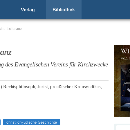
Verlag
Bibliothek
iche Toleranz
ranz
ng des Evangelischen Vereins für Kirchzwecke
1) Rechtsphilosoph, Jurist, preußischer Kronsyndikus,
christlich-jüdische Geschichte