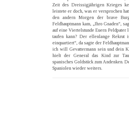
Zeit des Dreissigjährigen Krieges ke
leistete er doch, was er versprochen ha
den andern Morgen der brave Bur
Feldhauptmann kam, „Ihro Gnaden“, sagte
auf eine Viertelstunde Euern Peldpater 
taufen kann? Der ellenlange Rekrut 
einquartiert“, da sagte der Feldhauptma
ich will Gevattermann sein und dein Ki
hielt der General das Kind zur Ta
spanisches Goldstück zum Andenken. D
Spaniolen wieder weiters.