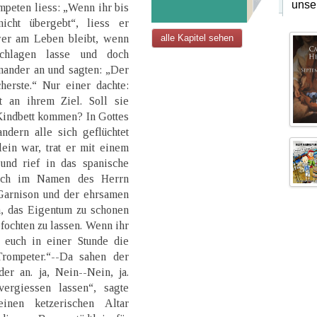
unse
peten liess: „Wenn ihr bis
cht übergebt“, liess er
 wer am Leben bleibt, wenn
alle Kapitel sehen
chlagen lasse und doch
nander an und sagten: „Der
erste.“ Nur einer dachte:
 an ihrem Ziel. Soll sie
Kindbett kommen? In Gottes
ndern alle sich geflüchtet
lein war, trat er mit einem
und rief in das spanische
uch im Namen des Herrn
arnison und der ehrsamen
n, das Eigentum zu schonen
fochten zu lassen. Wenn ihr
n euch in einer Stunde die
Trompeter.“--Da sahen der
er an. ja, Nein--Nein, ja.
ergiessen lassen“, sagte
inen ketzerischen Altar