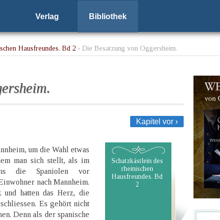
Verlag
Bibliothek
nischen Hausfreundes. Bd 2
› Die Besatzung von Oggersheim.
gersheim.
Kapitel vor ›
nnheim, um die Wahl etwas
em man sich stellt, als im
Schatzkästlein des
rheinischen
hens die Spaniolen vor
Hausfreundes. Bd
e Einwohner nach Mannheim.
2
 und hatten das Herz, die
schliessen. Es gehört nicht
nen. Denn als der spanische