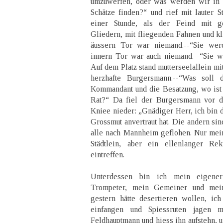
umzuwerfen, oder was werden wir in d
Schätze finden?“ und rief mit lauter 
einer Stunde, als der Feind mit g
Gliedern, mit fliegenden Fahnen und k
äussern Tor war niemand.--“Sie we
innern Tor war auch niemand.--“Sie w
Auf dem Platz stand mutterseelallein m
herzhafte Burgersmann.--“Was soll
Kommandant und die Besatzung, wo ist
Rat?“ Da fiel der Burgersmann vor d
Kniee nieder: „Gnädiger Herr, ich bin d
Grossmut anvertraut hat. Die andern si
alle nach Mannheim geflohen. Nur mein
Städtlein, aber ein ellenlanger Re
eintreffen.
Unterdessen bin ich mein eigen
Trompeter, mein Gemeiner und mein
gestern hätte desertieren wollen, ic
einfangen und Spiessruten jagen m
Feldhauptmann und hiess ihn aufstehn, u