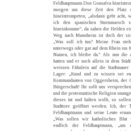
Feldhauptmann Don Gonsalva hineintrom
morgen um diese Zeit den Platz ni
hineintrompeten, „alsdann gebt acht,
ich den spanischen Sturmmarsch s
hineinkomme“, da sahen die Helden ei
Weg nach Mannheim ist doch der sich
„Was soll ich tun? Meine Frau steht
unterwegs oder gar auf dem Rhein ins 
Namen, ich bleibe da.“ Als nun die a
hatten und er noch allein in dem Städt
weissen Fähnlein auf die Stadtmauer 
Lager: „Kund und zu wissen sei e
Kommandanten von Oggersheim, der G
Bürgerschaft! Ihr sollt uns verspreche
und die protestantische Religion unange
dieses tut und halten wollt, so solle
Stadttore geöffnet werden. Ich, der 
Feldhauptmann und seine Leute einand
„Was sollen wir katholisches Blut v
endlich der Feldhauptmann, „um e