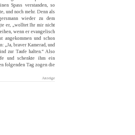
inen Spass verstanden, so
tte, und noch mehr. Denn als
gersmann wieder zu dem
 er, „wolltet Ihr mir nicht
leihen, wenn er evangelisch
ist angekommen und schon
nn: „Ja, braver Kamerad, und
nd zur Taufe halten.“ Also
ufe und schenkte ihm ein
en folgenden Tag zogen die