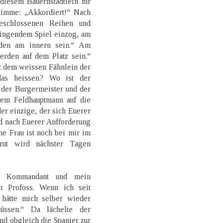
iesem Bauernstädtlein für
Stimme: „Akkordiert!“ Nach
eschlossenen Reihen und
lingendem Spiel einzog, am
rden am innern sein.“ Am
erden auf dem Platz sein.“
it dem weissen Fähnlein der
 das heissen? Wo ist der
 der Burgermeister und der
em Feldhauptmann auf die
er einzige, der sich Euerer
nd nach Euerer Aufforderung
e Frau ist noch bei mir im
krut wird nächster Tagen
er Kommandant und mein
 Profoss. Wenn ich seit
h hätte mich selber wieder
üssen.“ Da lächelte der
nd obgleich die Spanier zur