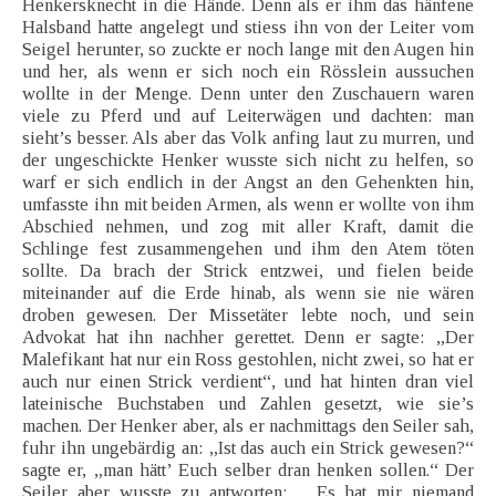
Henkersknecht in die Hände. Denn als er ihm das hänfene
Halsband hatte angelegt und stiess ihn von der Leiter vom
Seigel herunter, so zuckte er noch lange mit den Augen hin
und her, als wenn er sich noch ein Rösslein aussuchen
wollte in der Menge. Denn unter den Zuschauern waren
viele zu Pferd und auf Leiterwägen und dachten: man
sieht’s besser. Als aber das Volk anfing laut zu murren, und
der ungeschickte Henker wusste sich nicht zu helfen, so
warf er sich endlich in der Angst an den Gehenkten hin,
umfasste ihn mit beiden Armen, als wenn er wollte von ihm
Abschied nehmen, und zog mit aller Kraft, damit die
Schlinge fest zusammengehen und ihm den Atem töten
sollte. Da brach der Strick entzwei, und fielen beide
miteinander auf die Erde hinab, als wenn sie nie wären
droben gewesen. Der Missetäter lebte noch, und sein
Advokat hat ihn nachher gerettet. Denn er sagte: „Der
Malefikant hat nur ein Ross gestohlen, nicht zwei, so hat er
auch nur einen Strick verdient“, und hat hinten dran viel
lateinische Buchstaben und Zahlen gesetzt, wie sie’s
machen. Der Henker aber, als er nachmittags den Seiler sah,
fuhr ihn ungebärdig an: „Ist das auch ein Strick gewesen?“
sagte er, „man hätt’ Euch selber dran henken sollen.“ Der
Seiler aber wusste zu antworten: „ Es hat mir niemand