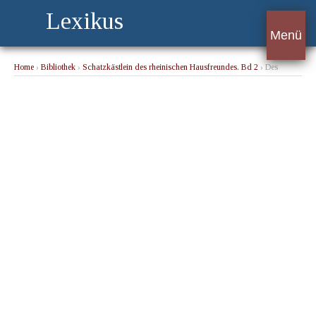
Lexikus
Menü
Home
›
Bibliothek
›
Schatzkästlein des rheinischen Hausfreundes. Bd 2
› Des
Seilers Antwort.