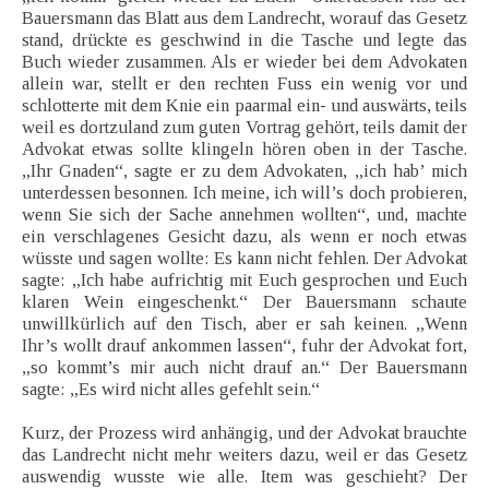
Bauersmann das Blatt aus dem Landrecht, worauf das Gesetz
stand, drückte es geschwind in die Tasche und legte das
Buch wieder zusammen. Als er wieder bei dem Advokaten
allein war, stellt er den rechten Fuss ein wenig vor und
schlotterte mit dem Knie ein paarmal ein- und auswärts, teils
weil es dortzuland zum guten Vortrag gehört, teils damit der
Advokat etwas sollte klingeln hören oben in der Tasche.
„Ihr Gnaden“, sagte er zu dem Advokaten, „ich hab’ mich
unterdessen besonnen. Ich meine, ich will’s doch probieren,
wenn Sie sich der Sache annehmen wollten“, und, machte
ein verschlagenes Gesicht dazu, als wenn er noch etwas
wüsste und sagen wollte: Es kann nicht fehlen. Der Advokat
sagte: „Ich habe aufrichtig mit Euch gesprochen und Euch
klaren Wein eingeschenkt.“ Der Bauersmann schaute
unwillkürlich auf den Tisch, aber er sah keinen. „Wenn
Ihr’s wollt drauf ankommen lassen“, fuhr der Advokat fort,
„so kommt’s mir auch nicht drauf an.“ Der Bauersmann
sagte: „Es wird nicht alles gefehlt sein.“
Kurz, der Prozess wird anhängig, und der Advokat brauchte
das Landrecht nicht mehr weiters dazu, weil er das Gesetz
auswendig wusste wie alle. Item was geschieht? Der