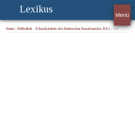
Lexikus
Menü
Home
›
Bibliothek
›
Schatzkästlein des rheinischen Hausfreundes. Bd 2
› Der
Prozess ohne Gesetz.