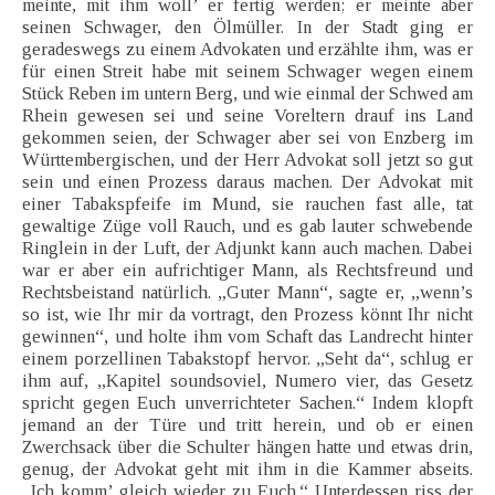
meinte, mit ihm woll’ er fertig werden; er meinte aber
seinen Schwager, den Ölmüller. In der Stadt ging er
geradeswegs zu einem Advokaten und erzählte ihm, was er
für einen Streit habe mit seinem Schwager wegen einem
Stück Reben im untern Berg, und wie einmal der Schwed am
Rhein gewesen sei und seine Voreltern drauf ins Land
gekommen seien, der Schwager aber sei von Enzberg im
Württembergischen, und der Herr Advokat soll jetzt so gut
sein und einen Prozess daraus machen. Der Advokat mit
einer Tabakspfeife im Mund, sie rauchen fast alle, tat
gewaltige Züge voll Rauch, und es gab lauter schwebende
Ringlein in der Luft, der Adjunkt kann auch machen. Dabei
war er aber ein aufrichtiger Mann, als Rechtsfreund und
Rechtsbeistand natürlich. „Guter Mann“, sagte er, „wenn’s
so ist, wie Ihr mir da vortragt, den Prozess könnt Ihr nicht
gewinnen“, und holte ihm vom Schaft das Landrecht hinter
einem porzellinen Tabakstopf hervor. „Seht da“, schlug er
ihm auf, „Kapitel soundsoviel, Numero vier, das Gesetz
spricht gegen Euch unverrichteter Sachen.“ Indem klopft
jemand an der Türe und tritt herein, und ob er einen
Zwerchsack über die Schulter hängen hatte und etwas drin,
genug, der Advokat geht mit ihm in die Kammer abseits.
„Ich komm’ gleich wieder zu Euch.“ Unterdessen riss der