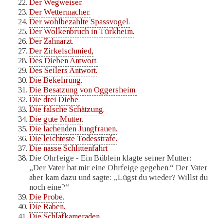
Der Wegweiser.
Der Wettermacher.
Der wohlbezahlte Spassvogel.
Der Wolkenbruch in Türkheim.
Der Zahnarzt.
Der Zirkelschmied,
Des Dieben Antwort.
Des Seilers Antwort.
Die Bekehrung.
Die Besatzung von Oggersheim.
Die drei Diebe.
Die falsche Schätzung.
Die gute Mutter.
Die lachenden Jungfrauen.
Die leichteste Todesstrafe.
Die nasse Schlittenfahrt
Die Ohrfeige - Ein Büblein klagte seiner Mutter:
„Der Vater hat mir eine Ohrfeige gegeben.“ Der Vater
aber kam dazu und sagte: „Lügst du wieder? Willst du
noch eine?“
Die Probe.
Die Raben.
Die Schlafkameraden.