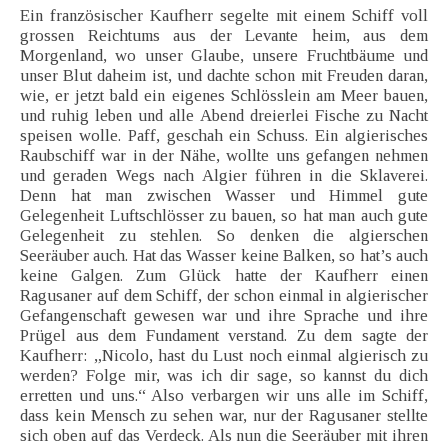
Ein französischer Kaufherr segelte mit einem Schiff voll
grossen Reichtums aus der Levante heim, aus dem
Morgenland, wo unser Glaube, unsere Fruchtbäume und
unser Blut daheim ist, und dachte schon mit Freuden daran,
wie, er jetzt bald ein eigenes Schlösslein am Meer bauen,
und ruhig leben und alle Abend dreierlei Fische zu Nacht
speisen wolle. Paff, geschah ein Schuss. Ein algierisches
Raubschiff war in der Nähe, wollte uns gefangen nehmen
und geraden Wegs nach Algier führen in die Sklaverei.
Denn hat man zwischen Wasser und Himmel gute
Gelegenheit Luftschlösser zu bauen, so hat man auch gute
Gelegenheit zu stehlen. So denken die algierschen
Seeräuber auch. Hat das Wasser keine Balken, so hat’s auch
keine Galgen. Zum Glück hatte der Kaufherr einen
Ragusaner auf dem Schiff, der schon einmal in algierischer
Gefangenschaft gewesen war und ihre Sprache und ihre
Prügel aus dem Fundament verstand. Zu dem sagte der
Kaufherr: „Nicolo, hast du Lust noch einmal algierisch zu
werden? Folge mir, was ich dir sage, so kannst du dich
erretten und uns.“ Also verbargen wir uns alle im Schiff,
dass kein Mensch zu sehen war, nur der Ragusaner stellte
sich oben auf das Verdeck. Als nun die Seeräuber mit ihren