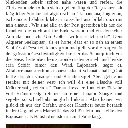
blinkenden Säbeln schon nahe waren und riefen, die
Christenhunde sollten sich ergeben, fing der Ragusaner mit
kläglicher Stimme auf algierisch an: Tschamiana, fing er an,
tschamiana halakna bilabai monaschid ana billah onzorun
min almaut. „Wir sind alle an der Pest gestorben bis auf die
Kranken, die noch auf ihr Ende warten, und ein deutscher
Adjunkt und ich. Um Gottes willen rettet mich!“ Dem
Algierer Seekapitän, als er hörte, dass er so nah an einem
Schiff voll Pest sei, kam’s grün und gelb vor die Augen. In
der grössten Geschwindigkeit hielt er das Schnupftuch vor
die Nase, hatte aber keins, sondern den Ärmel; und lenkte
sein Schiff hinter den Wind. Lajonzork, sagte er,
Allahorraman arrahim atabarra laka it schanat chall. „Gott
helfe dir, der Gnädige und Barmherzige! Aber geh zum
Henker mit deiner Pest! Ich will dir eine Flasche voll
Kräuteressig reichen.“ Darauf liess er ihm eine Flasche
voll Kräuteressig reichen an einer langen Stange und
segelte so schnell als möglich linksum. Also kamen wir
glücklich aus der Gefahr, und der Kaufherr baute hernach
in der Gegend von Marseille das Schlösslein und stellte den
Ragusaner als Haushofmeister an auf lebenslang.