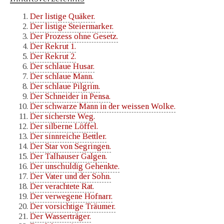
Der listige Quäker.
Der listige Steiermarker.
Der Prozess ohne Gesetz.
Der Rekrut 1.
Der Rekrut 2.
Der schlaue Husar.
Der schlaue Mann.
Der schlaue Pilgrim.
Der Schneider in Pensa.
Der schwarze Mann in der weissen Wolke.
Der sicherste Weg.
Der silberne Löffel.
Der sinnreiche Bettler.
Der Star von Segringen.
Der Talhauser Galgen.
Der unschuldig Gehenkte.
Der Vater und der Sohn.
Der verachtete Rat.
Der verwegene Hofnarr.
Der vorsichtige Träumer.
Der Wasserträger.