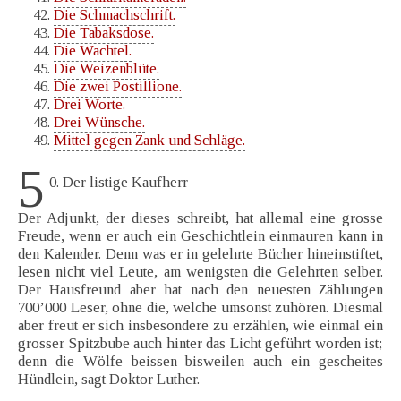
Die Schmachschrift.
Die Tabaksdose.
Die Wachtel.
Die Weizenblüte.
Die zwei Postillione.
Drei Worte.
Drei Wünsche.
Mittel gegen Zank und Schläge.
5
0. Der listige Kaufherr
Der Adjunkt, der dieses schreibt, hat allemal eine grosse
Freude, wenn er auch ein Geschichtlein einmauren kann in
den Kalender. Denn was er in gelehrte Bücher hineinstiftet,
lesen nicht viel Leute, am wenigsten die Gelehrten selber.
Der Hausfreund aber hat nach den neuesten Zählungen
700’000 Leser, ohne die, welche umsonst zuhören. Diesmal
aber freut er sich insbesondere zu erzählen, wie einmal ein
grosser Spitzbube auch hinter das Licht geführt worden ist;
denn die Wölfe beissen bisweilen auch ein gescheites
Hündlein, sagt Doktor Luther.