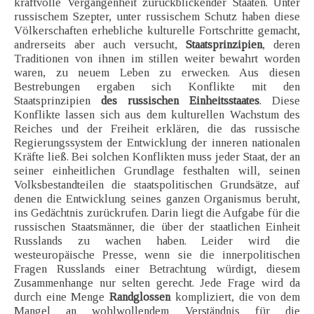
kraftvolle Vergangenheit zurückblickender Staaten. Unter
russischem Szepter, unter russischem Schutz haben diese
Völkerschaften erhebliche kulturelle Fortschritte gemacht,
andrerseits aber auch versucht,
Staatsprinzipien
, deren
Traditionen von ihnen im stillen weiter bewahrt worden
waren, zu neuem Leben zu erwecken. Aus diesen
Bestrebungen ergaben sich Konflikte mit den
Staatsprinzipien
des russischen Einheitsstaates
. Diese
Konflikte lassen sich aus dem kulturellen Wachstum des
Reiches und der Freiheit erklären, die das russische
Regierungssystem der Entwicklung der inneren nationalen
Kräfte ließ. Bei solchen Konflikten muss jeder Staat, der an
seiner einheitlichen Grundlage festhalten will, seinen
Volksbestandteilen die staatspolitischen Grundsätze, auf
denen die Entwicklung seines ganzen Organismus beruht,
ins Gedächtnis zurückrufen. Darin liegt die Aufgabe für die
russischen Staatsmänner, die über der staatlichen Einheit
Russlands zu wachen haben. Leider wird die
westeuropäische Presse, wenn sie die innerpolitischen
Fragen Russlands einer Betrachtung würdigt, diesem
Zusammenhange nur selten gerecht. Jede Frage wird da
durch eine Menge
Randglossen
kompliziert, die von dem
Mangel an wohlwollendem Verständnis für die