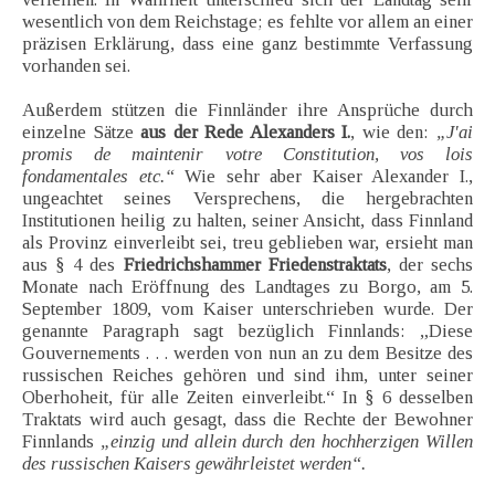
wesentlich von dem Reichstage; es fehlte vor allem an einer
präzisen Erklärung, dass eine ganz bestimmte Verfassung
vorhanden sei.
Außerdem stützen die Finnländer ihre Ansprüche durch
einzelne Sätze
aus der Rede Alexanders I.
, wie den:
„J'ai
promis de maintenir votre Constitution, vos lois
fondamentales etc.“
Wie sehr aber Kaiser Alexander I.,
ungeachtet seines Versprechens, die hergebrachten
Institutionen heilig zu halten, seiner Ansicht, dass Finnland
als Provinz einverleibt sei, treu geblieben war, ersieht man
aus § 4 des
Friedrichshammer Friedenstraktats
, der sechs
Monate nach Eröffnung des Landtages zu Borgo, am 5.
September 1809, vom Kaiser unterschrieben wurde. Der
genannte Paragraph sagt bezüglich Finnlands: „Diese
Gouvernements . . . werden von nun an zu dem Besitze des
russischen Reiches gehören und sind ihm, unter seiner
Oberhoheit, für alle Zeiten einverleibt.“ In § 6 desselben
Traktats wird auch gesagt, dass die Rechte der Bewohner
Finnlands
„einzig und allein durch den hochherzigen Willen
des russischen Kaisers gewährleistet werden“.