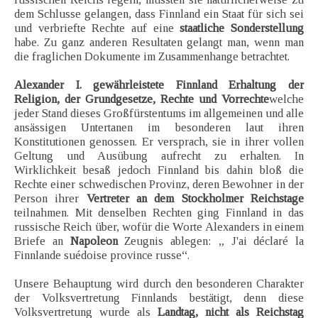
dem Schlusse gelangen, dass Finnland ein Staat für sich sei
und verbriefte Rechte auf eine
staatliche Sonderstellung
habe. Zu ganz anderen Resultaten gelangt man, wenn man
die fraglichen Dokumente im Zusammenhange betrachtet.
Alexander I. gewährleistete Finnland Erhaltung der
Religion, der Grundgesetze, Rechte und Vorrechte
welche
jeder Stand dieses Großfürstentums im allgemeinen und alle
ansässigen Untertanen im besonderen laut ihren
Konstitutionen genossen. Er versprach, sie in ihrer vollen
Geltung und Ausübung aufrecht zu erhalten. In
Wirklichkeit besaß jedoch Finnland bis dahin bloß die
Rechte einer schwedischen Provinz, deren Bewohner in der
Person ihrer
Vertreter an dem Stockholmer Reichstage
teilnahmen. Mit denselben Rechten ging Finnland in das
russische Reich über, wofür die Worte Alexanders in einem
Briefe an
Napoleon
Zeugnis ablegen: „ J'ai déclaré la
Finnlande suédoise province russe“.
Unsere Behauptung wird durch den besonderen Charakter
der Volksvertretung Finnlands bestätigt, denn diese
Volksvertretung wurde als
Landtag, nicht als Reichstag