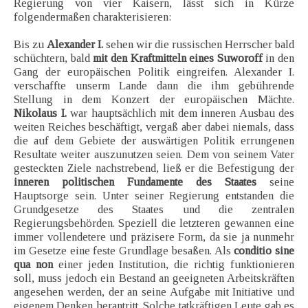
Regierung von vier Kaisern, lässt sich in Kürze
folgendermaßen charakterisieren:
Bis zu
Alexander I.
sehen wir die russischen Herrscher bald
schüchtern, bald
mit den Kraftmitteln eines Suworoff
in den
Gang der europäischen Politik eingreifen. Alexander I.
verschaffte unserm Lande dann die ihm gebührende
Stellung in dem Konzert der europäischen Mächte.
Nikolaus I.
war hauptsächlich mit dem inneren Ausbau des
weiten Reiches beschäftigt, vergaß aber dabei niemals, dass
die auf dem Gebiete der auswärtigen Politik errungenen
Resultate weiter auszunutzen seien. Dem von seinem Vater
gesteckten Ziele nachstrebend, ließ er die Befestigung der
inneren politischen Fundamente des Staates
seine
Hauptsorge sein. Unter seiner Regierung entstanden die
Grundgesetze des Staates und die zentralen
Regierungsbehörden. Speziell die letzteren gewannen eine
immer vollendetere und präzisere Form, da sie ja nunmehr
im Gesetze eine feste Grundlage besaßen. Als
conditio sine
qua non
einer jeden Institution, die richtig funktionieren
soll, muss jedoch ein Bestand an geeigneten Arbeitskräften
angesehen werden, der an seine Aufgabe mit Initiative und
eigenem Denken herantritt. Solche tatkräftigen Leute gab es