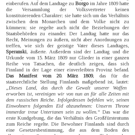
einberufen. Auf dem Landtage zu
Borgo
im Jahre 1809 hatte
die Versammlung der Volksvertreter keinen
konstituierenden Charakter; sie hatte sich um das Verhältnis
zwischen dem Monarchen und dem Volke nicht zu
kümmern; sie regelte auch nicht die Beziehungen der
Staatsbehörden zu einander. Der Landtag hatte nur das
Recht, Meinungen zu äußern, nicht aber Anordnungen zu
treffen, wie sich der geistige Vater dieses Landtages,
Speranski
, äußerte. Außerdem sind der Landtag und die
Urkunde vom 15. März 1809 nur Glieder in einer ganzen
Reihe von Tatsachen, die deutlich zeigen, dass sich
Finnland in der Lage einer einverleibten Provinz befand.
Das Manifest vom 20. März 1809
, das für die
staatsrechtliche Stellung Finnlands maßgebend ist, lautet:
„Dieses Land, das durch die Gewalt unserer Waffen
erworben ist, vereinigen wir von nun an für alle Zeiten mit
dem russischen Reiche. Infolgedessen befehlen wir, seinen
Einwohnern folgenden Eid abzunehmen: Unserm Throne
immerdar treue Untertanen sein zu wollen.“
Das war die
erste Kundgebung, die das Verhältnis des Großfürstentums
zum Reiche regelte. Die Bewohner Finnlands sind durch
eine Gesetzesbestimmung, die aus dem Boden des