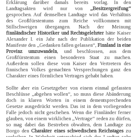
Erklärung darüber damals bereits vorlag. In den
Landtagsakten wird nur von
„Besitzergreifung“
gesprochen. Auf demselben Landtage wird das Verhältnis
des Großfürstentums zum Reiche vollkommen mit
Stillschweigen übergangen. Nach der Meinung
finnländischer Historiker und Rechtsgelehrter
hätte Kaiser
Alexander I. ein Jahr nach der Publikation der beiden
Manifeste den „Gedanken fallen gelassen“,
Finnland in eine
Provinz umzuwandeln
, und beschlossen, aus dem
Großfürstentum einen besonderen Staat zu machen.
Außerdem sollen diese vom Kaiser den Vertretern des
finnischen Volkes gemachten Versprechungen ganz den
Charakter eines förmlichen Vertrages gehabt haben.
Sollte aber ein Gesetzgeber von einem einmal gefassten
Beschlüsse „abgehen wollen“, so muss diese Abänderung
doch in klaren Worten in einem dementsprechenden
Gesetze ausgedrückt werden. Das ist in dem vorliegenden
Falle jedoch nicht geschehen. Wenn die Finnländer ferner
glauben, von einem wirklichen „Vertrage“ reden zu dürfen,
so mag dabei das Bestreben obwalten, dem Landtage zu
Borgo den
Charakter eines schwedischen Reichstages
zu
verleihen. In Wahrheit unterschied sich der Landtag sehr