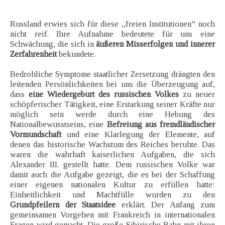
Russland erwies sich für diese „freien Institutionen“ noch
nicht reif. Ihre Aufnahme bedeutete für uns eine
Schwächung, die sich in
äußeren Misserfolgen und innerer
Zerfahrenheit
bekundete.
Bedrohliche Symptome staatlicher Zersetzung drängten den
leitenden Persönlichkeiten bei uns die Überzeugung auf,
dass
eine Wiedergeburt des russischen Volkes
zu neuer
schöpferischer Tätigkeit, eine Erstarkung seiner Kräfte nur
möglich sein werde durch eine Hebung des
Nationalbewusstseins, eine
Befreiung aus fremdländischer
Vormundschaft
und eine Klarlegung der Elemente, auf
denen das historische Wachstum des Reiches beruhte. Das
waren die wahrhaft kaiserlichen Aufgaben, die sich
Alexander III. gestellt hatte. Dem russischen Volke war
damit auch die Aufgabe gezeigt, die es bei der Schaffung
einer eigenen nationalen Kultur zu erfüllen hatte:
Einheitlichkeit und Machtfülle wurden zu den
Grundpfeilern der Staatsidee
erklärt. Der Anfang zum
gemeinsamen Vorgehen mit Frankreich in internationalen
Fragen wird gemacht. Die große Sibirische Bahn mit ihren