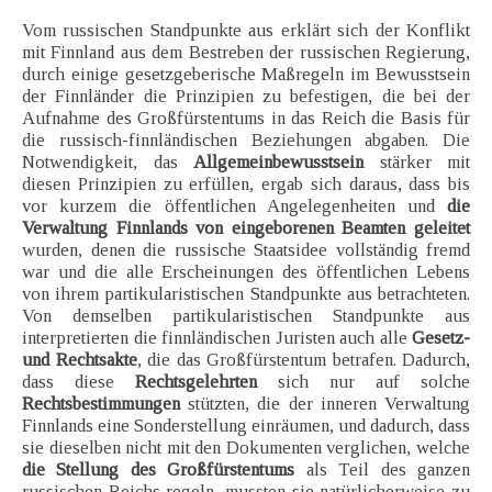
Vom russischen Standpunkte aus erklärt sich der Konflikt
mit Finnland aus dem Bestreben der russischen Regierung,
durch einige gesetzgeberische Maßregeln im Bewusstsein
der Finnländer die Prinzipien zu befestigen, die bei der
Aufnahme des Großfürstentums in das Reich die Basis für
die russisch-finnländischen Beziehungen abgaben. Die
Notwendigkeit, das
Allgemeinbewusstsein
stärker mit
diesen Prinzipien zu erfüllen, ergab sich daraus, dass bis
vor kurzem die öffentlichen Angelegenheiten und
die
Verwaltung Finnlands von eingeborenen Beamten geleitet
wurden, denen die russische Staatsidee vollständig fremd
war und die alle Erscheinungen des öffentlichen Lebens
von ihrem partikularistischen Standpunkte aus betrachteten.
Von demselben partikularistischen Standpunkte aus
interpretierten die finnländischen Juristen auch alle
Gesetz-
und Rechtsakte
, die das Großfürstentum betrafen. Dadurch,
dass diese
Rechtsgelehrten
sich nur auf solche
Rechtsbestimmungen
stützten, die der inneren Verwaltung
Finnlands eine Sonderstellung einräumen, und dadurch, dass
sie dieselben nicht mit den Dokumenten verglichen, welche
die Stellung des Großfürstentums
als Teil des ganzen
russischen Reichs regeln, mussten sie natürlicherweise zu