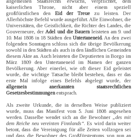
allgemeinen Staatsrechts erwuchs, verpflichtet, dem
kaiserlichen Throne, nicht aber einem speziell
großfürstlichen den
Eid der Treue
zu leisten. Der
Allerhöchste Befehl wurde ausgeführt. Alle Einwohner, die
Universitäten, die Geistlichkeit, die Richter des Landes, die
Gouverneure, der
Adel und die Bauern
leisteten am 9. und
10. Mai 1808 in 18 Städten den
Untertaneneid.
An den zwei
folgenden Sonntagen schloss sich die übrige Bevölkerung
sowohl in den Städten als auch in den ländlichen Gemeinden
diesem Akte an. Auch leisteten die Deputierten in Borgo im
März 1809 den Untertaneneid im Namen der ganzen
Bevölkerung. Aber einerlei, wie oft dieser Eid geleistet
wurde, die wichtige Tatsache bleibt bestehen, dass er das
erste Mal infolge eines Befehls abgelegt wurde, der
allgemein anerkannten staatsrechtlichen
Gesetzesbestimmungen
entsprach.
Als zweite Urkunde, die in derselben Weise publiziert
wurde, muss das Manifest vom 5. Juni 1808 angesehen
werden. Dasselbe wendet sich an die Bewohner
„des mit
dem Reiche neu vereinten Finnlands“
. Es wird darin weiter
betont, dass die Vereinigung für alle Zeiten vollzogen sei
und dass die Bewohner des Großfürstentums von nun an