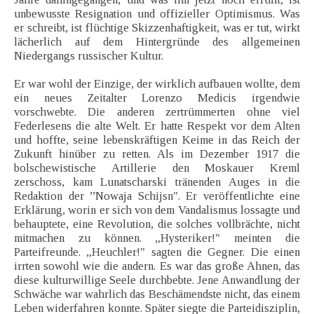
unbewusste Resignation und offizieller Optimismus. Was
er schreibt, ist flüchtige Skizzenhaftigkeit, was er tut, wirkt
lächerlich auf dem Hintergründe des allgemeinen
Niedergangs russischer Kultur.
Er war wohl der Einzige, der wirklich aufbauen wollte, dem
ein neues Zeitalter Lorenzo Medicis irgendwie
vorschwebte. Die anderen zertrümmerten ohne viel
Federlesens die alte Welt. Er hatte Respekt vor dem Alten
und hoffte, seine lebenskräftigen Keime in das Reich der
Zukunft hinüber zu retten. Als im Dezember 1917 die
bolschewistische Artillerie den Moskauer Kreml
zerschoss, kam Lunatscharski tränenden Auges in die
Redaktion der ”Nowaja Schijsn". Er veröffentlichte eine
Erklärung, worin er sich von dem Vandalismus lossagte und
behauptete, eine Revolution, die solches vollbrächte, nicht
mitmachen zu können. „Hysteriker!" meinten die
Parteifreunde. „Heuchler!" sagten die Gegner. Die einen
irrten sowohl wie die andern. Es war das große Ahnen, das
diese kulturwillige Seele durchbebte. Jene Anwandlung der
Schwäche war wahrlich das Beschämendste nicht, das einem
Leben widerfahren konnte. Später siegte die Parteidisziplin,