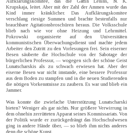
Aufklärungskomitee, das die Gattin Lenins, N. K.
Krupskaja, leitet. Aber mit der Zahl der Ammen wurde das
Kind immer kränklicher. Das Aufklärungskomitee
verschlang riesige Summen und brachte bestenfalls nur
brauchbare Agitationsbroschüren heraus. Die Volksschule
blieb nach wie vor ohne Heizung und Lehrmittel.
Pokrowski organisierte auf den Universitäten
kommunistischen Überwachungsdienst und machte jedem
Arbeiter den Zutritt zu den Vorlesungen frei. Sein eiserner
Besen säuberte die Hochschule von der Sabotage der
bürgerlichen Professur, — wogegen sich der schöne Geist
Lunatscharskis als zu schwach erwiesen hat. Aber der
eiserne Besen war nicht imstande, eine bessere Professur
aus dem Boden zu stampfen und in die neuen Studierenden
die nötigen Vorkenntnisse zu zaubern. Es war und blieb ein
Jammer.
Was konnte die zwiefache Unterstützung Lunatscharski
bieten? Weniger als gar nichts. Nur größere Verwirrung in
dem ohnehin zerrütteten Apparat seines Kommissariats. Von
der Politik wurde er zurückgedrängt das Hochschulwesen
ging in andere Hände über, — so blieb ihm nichts anderes
denn die schöne Kunst.