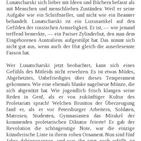
Lunatscharski sich lieber mit Ideen und Büchern befasst als
mit Menschen und menschliehen Zuständen. Weil er seine
Aufgabe wie ein Schriftsteller, und nicht wie ein Beamter
behandelt. Lunatscharski ist ein Luxusartikel auf den
Gefilden der russischen Armseligkeit. Er ist, — wie jemand
treffend bemerkte, — ein Pariser Zylinderhut, den man dem
Eingeborenen Australiens aufgestülpt hat. Das nimmt sich
nicht gut aus, wenn auch der Hut gleich die auserlesenste
Fasson hat.
Wer Lunatscharski jetzt beobachtet, kann sich eines
Gefühls des Mitleids nicht erwehren. Es ist etwas Müdes,
Abgehetztes, Unbefriedigtes über dieses Temperament
gekommen. Wie eine ehemals blanke nagelneue Münze, die
sich abgenützt hat. Wie jugendlich frisch klangen seine
Reden in Genf, als er von zukünftiger Kultur des
Proletariats sprach! Welchen Brustton der Überzeugung
fand er, als er vor Petersburger Arbeitern, Soldaten,
Matrosen, Studenten, Gymnasiasten das Mirakel der
kommenden proletarischen Diktatur feierte! Er gab der
Revolution die schöngeistige Note, war die einzige
künstlerische Linie in ihrem rohen Ornament. Nun sind fünf
Jahre dahingegangen, und was ihn jetzt noch erfüllt, ist