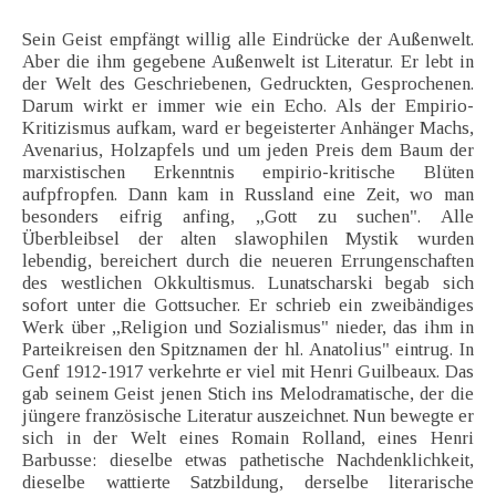
Sein Geist empfängt willig alle Eindrücke der Außenwelt.
Aber die ihm gegebene Außenwelt ist Literatur. Er lebt in
der Welt des Geschriebenen, Gedruckten, Gesprochenen.
Darum wirkt er immer wie ein Echo. Als der Empirio-
Kritizismus aufkam, ward er begeisterter Anhänger Machs,
Avenarius, Holzapfels und um jeden Preis dem Baum der
marxistischen Erkenntnis empirio-kritische Blüten
aufpfropfen. Dann kam in Russland eine Zeit, wo man
besonders eifrig anfing, „Gott zu suchen". Alle
Überbleibsel der alten slawophilen Mystik wurden
lebendig, bereichert durch die neueren Errungenschaften
des westlichen Okkultismus. Lunatscharski begab sich
sofort unter die Gottsucher. Er schrieb ein zweibändiges
Werk über „Religion und Sozialismus" nieder, das ihm in
Parteikreisen den Spitznamen der hl. Anatolius" eintrug. In
Genf 1912-1917 verkehrte er viel mit Henri Guilbeaux. Das
gab seinem Geist jenen Stich ins Melodramatische, der die
jüngere französische Literatur auszeichnet. Nun bewegte er
sich in der Welt eines Romain Rolland, eines Henri
Barbusse: dieselbe etwas pathetische Nachdenklichkeit,
dieselbe wattierte Satzbildung, derselbe literarische