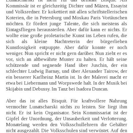
Kommissär ist er gleichzeitig Dichter und Mäzen, Essayist
und Volksredner. Er kokettiert mit allen schriftstellerischen
Koterien, die in Petersburg und Moskau Paris Vortäuschen
möchten. Er fördert junge Talente, die sich meistens als
Eintagsfliegen heraussteilen. Aber dafür kann er nichts. Er
wollte eine große proletarische Kunst ins Leben rufen, die
sich als kleine Nachtreterin der bürgerliehen
Kunstlosigkeit entpuppte. Aber dafür konnte er noch
weniger. Nun spricht er nicht gern darüber. Nun zieht er es
vor, sich an altbewährte Muster zu halten. Er hält seine
schützende und segnende Hand über Juschin, der ein
schlechter Ludwig Barnay, und über Alexander Tairow, der
ein besserer Karlheinz Martin ist. In der Malerei macht er
etwa bei Liebermann und Worpswede halt. In der Musik bei
Skijabin und Debussy. Im Tanz bei Isadora Duncan.
Aber das ist alles Bisquit. Für kraftvollere Nahrung
vermochte Lunatscharski nichts zu leisten. Sie liegt ihm
nicht. Er ist kein Organisator. Sein Kommissariat ist der
Gipfel der Unordnung, der Unsauberkeit und Verlotterung.
Monatelang werden den Volksschullehrern die Gehälter
nicht ausgezahlt. Die Volksschulen sind verwüstet. Auf den