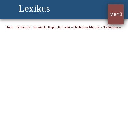
Lexikus
Menü
Home
›
Bibliothek
›
Russische Köpfe. Kerenski – Plechanow Martow – Tschernow –
Sawinkow-Ropschin – Lenin – Trotzki – Radek – Lunatscharsky – Dzerschinsky –
Tschitscherin – Sinowjew – Kamenew
› Lunatscharski, Anatoli (1875-1933)
russischer Kulturpolitiker