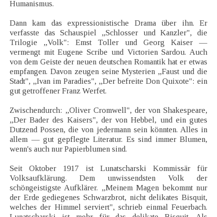
Humanismus.
Dann kam das expressionistische Drama über ihn. Er
verfasste das Schauspiel „Schlosser und Kanzler", die
Trilogie „Volk": Emst Toller und Georg Kaiser —
vermengt mit Eugene Scribe und Victorien Sardou. Auch
von dem Geiste der neuen deutschen Romantik hat er etwas
empfangen. Davon zeugen seine Mysterien „Faust und die
Stadt", „Ivan im Paradies", „Der befreite Don Quixote": ein
gut getroffener Franz Werfet.
Zwischendurch: „Oliver Cromwell", der von Shakespeare,
„Der Bader des Kaisers", der von Hebbel, und ein gutes
Dutzend Possen, die von jedermann sein könnten. Alles in
allem — gut gepflegte Literatur. Es sind immer Blumen,
wenn's auch nur Papierblumen sind.
Seit Oktober 1917 ist Lunatscharski Kommissär für
Volksaufklärung. Dem unwissendsten Volk der
schöngeistigste Aufklärer. „Meinem Magen bekommt nur
der Erde gediegenes Schwarzbrot, nicht delikates Bisquit,
welches der Himmel serviert", schrieb einmal Feuerbach.
Lunatscharski ist mehr für das delikate Bisquit. Als