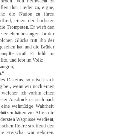
worden. Von Feldwacht zu
llen ihm Lieder zu, eigne,
che die Nation zu ihren
rtlied, einen der höchsten
die Trompeten. Er wirft den
he er eben besungen. In der
lchen Glücks tritt ihn der
 gesehen hat, und die Brüder
mpfte Gruft. Er fehlt im
lte, und lebt im Volk:
sungen,
.“
es Daseins, so mischt sich
g bei, wenn wir noch einen
n welcher ich vorhin einen
eser Ausdruck ist auch nach
t eine wehmütige Wahrheit.
hützen hätten vor Allen die
rdersten Wagnisse verdient,
ischen Heere streifend den
ie Freischar war geboren,