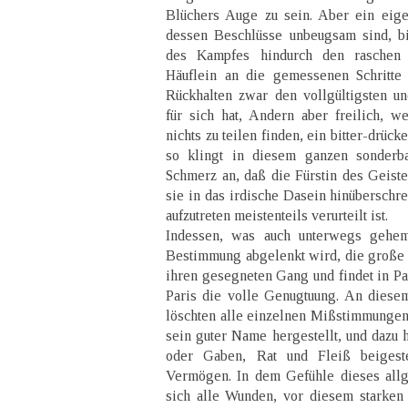
Blüchers Auge zu sein. Aber ein eige
dessen Beschlüsse unbeugsam sind, b
des Kampfes hindurch den raschen 
Häuflein an die gemessenen Schritte
Rückhalten zwar den vollgültigsten un
für sich hat, Andern aber freilich, 
nichts zu teilen finden, ein bitter-drü
so klingt in diesem ganzen sonderba
Schmerz an, daß die Fürstin des Geiste
sie in das irdische Dasein hinüberschre
aufzutreten meistenteils verurteilt ist.
Indessen, was auch unterwegs gehemm
Bestimmung abgelenkt wird, die große 
ihren gesegneten Gang und findet in Pa
Paris die volle Genugtuung. An diese
löschten alle einzelnen Mißstimmungen 
sein guter Name hergestellt, und dazu h
oder Gaben, Rat und Fleiß beigeste
Vermögen. In dem Gefühle dieses all
sich alle Wunden, vor diesem starke