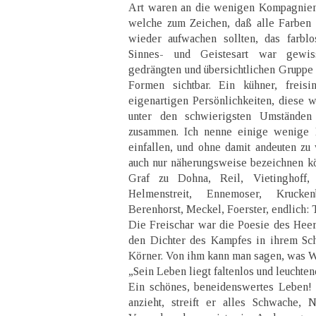
Art waren an die wenigen Kompagnien 
welche zum Zeichen, daß alle Farben 
wieder aufwachen sollten, das farbl
Sinnes- und Geistesart war gewis
gedrängten und übersichtlichen Gruppe 
Formen sichtbar. Ein kühner, freisi
eigenartigen Persönlichkeiten, diese
unter den schwierigsten Umständen
zusammen. Ich nenne einige wenige
einfallen, und ohne damit andeuten zu
auch nur näherungsweise bezeichnen k
Graf zu Dohna, Reil, Vietinghoff,
Helmenstreit, Ennemoser, Krucken
Berenhorst, Meckel, Foerster, endlich:
Die Freischar war die Poesie des Heers
den Dichter des Kampfes in ihrem Sc
Körner. Von ihm kann man sagen, was W
„Sein Leben liegt faltenlos und leuchten
Ein schönes, beneidenswertes Leben!
anzieht, streift er alles Schwache, 