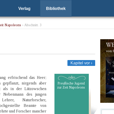
Verlag
Bibliothek
Zeit Napoleons
› Abschnitt. 3
Kapitel vor ›
ang erfrischend das Heer;
 gepflanzt, nirgends aber
Preußische Jugend
zur Zeit Napoleons
t als in der Lützowschen
er Nebenmann des jungen
Lehrer, Naturforscher,
ochgestellte Beamte von
hrte und Forscher mancher