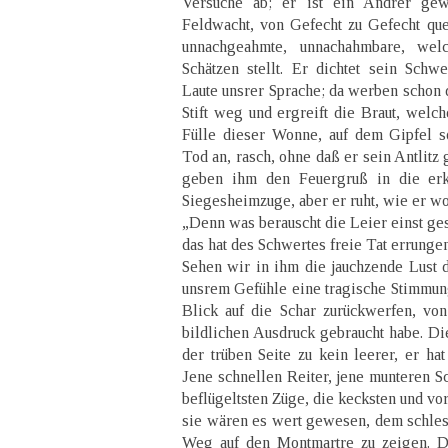
Versuche ab; er ist ein Andrer ge
Feldwacht, von Gefecht zu Gefecht que
unnachgeahmte, unnachahmbare, wel
Schätzen stellt. Er dichtet sein Schwe
Laute unsrer Sprache; da werben schon 
Stift weg und ergreift die Braut, welc
Fülle dieser Wonne, auf dem Gipfel so
Tod an, rasch, ohne daß er sein Antlitz
geben ihm den Feuergruß in die erkä
Siegesheimzuge, aber er ruht, wie er wol
„Denn was berauscht die Leier einst ge
das hat des Schwertes freie Tat errungen
Sehen wir in ihm die jauchzende Lust d
unsrem Gefühle eine tragische Stimmun
Blick auf die Schar zurückwerfen, vo
bildlichen Ausdruck gebraucht habe. Di
der trüben Seite zu kein leerer, er ha
Jene schnellen Reiter, jene munteren Sc
beflügeltsten Züge, die kecksten und vo
sie wären es wert gewesen, dem schles
Weg auf den Montmartre zu zeigen. D