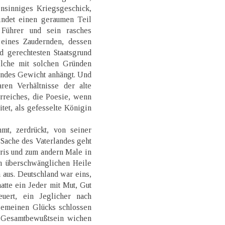
nsinniges Kriegsgeschick,
indet einen geraumen Teil
Führer und sein rasches
 eines Zaudernden, dessen
d gerechtesten Staatsgrund
welche mit solchen Gründen
ckendes Gewicht anhängt. Und
ren Verhältnisse der alte
rreiches, die Poesie, wenn
itet, als gefesselte Königin
t, zerdrückt, von seiner
Sache des Vaterlandes geht
ris und zum andern Male in
m überschwänglichen Heile
aus. Deutschland war eins,
atte ein Jeder mit Mut, Gut
uert, ein Jeglicher nach
gemeinen Glücks schlossen
n Gesamtbewußtsein wichen