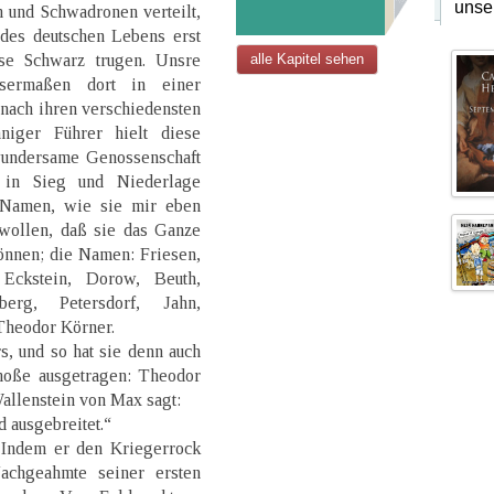
unse
und Schwadronen verteilt,
des deutschen Lebens erst
ose Schwarz trugen. Unsre
alle Kapitel sehen
sermaßen dort in einer
nach ihren verschiedensten
nniger Führer hielt diese
 wundersame Genossenschaft
 in Sieg und Niederlage
 Namen, wie sie mir eben
 wollen, daß sie das Ganze
önnen; die Namen: Friesen,
 Eckstein, Dorow, Beuth,
berg, Petersdorf, Jahn,
 Theodor Körner.
, und so hat sie denn auch
hoße ausgetragen: Theodor
allenstein von Max sagt:
d ausgebreitet.“
 Indem er den Kriegerrock
Nachgeahmte seiner ersten