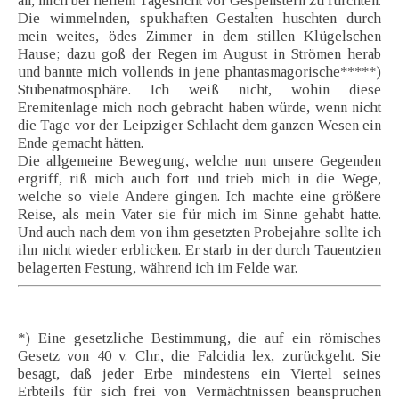
an, mich bei hellem Tageslicht vor Gespenstern zu fürchten.
Die wimmelnden, spukhaften Gestalten huschten durch
mein weites, ödes Zimmer in dem stillen Klügelschen
Hause; dazu goß der Regen im August in Strömen herab
und bannte mich vollends in jene phantasmagorische*****)
Stubenatmosphäre. Ich weiß nicht, wohin diese
Eremitenlage mich noch gebracht haben würde, wenn nicht
die Tage vor der Leipziger Schlacht dem ganzen Wesen ein
Ende gemacht hätten.
Die allgemeine Bewegung, welche nun unsere Gegenden
ergriff, riß mich auch fort und trieb mich in die Wege,
welche so viele Andere gingen. Ich machte eine größere
Reise, als mein Vater sie für mich im Sinne gehabt hatte.
Und auch nach dem von ihm gesetzten Probejahre sollte ich
ihn nicht wieder erblicken. Er starb in der durch Tauentzien
belagerten Festung, während ich im Felde war.
*) Eine gesetzliche Bestimmung, die auf ein römisches
Gesetz von 40 v. Chr., die Falcidia lex, zurückgeht. Sie
besagt, daß jeder Erbe mindestens ein Viertel seines
Erbteils für sich frei von Vermächtnissen beanspruchen