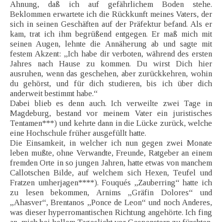
Ahnung, daß ich auf gefährlichem Boden stehe.
Beklommen erwartete ich die Rückkunft meines Vaters, der
sich in seinen Geschäften auf der Präfektur befand. Als er
kam, trat ich ihm begrüßend entgegen. Er maß mich mit
seinen Augen, lehnte die Annäherung ab und sagte mit
festem Akzent: „Ich habe dir verboten, während des ersten
Jahres nach Hause zu kommen. Du wirst Dich hier
ausruhen, wenn das geschehen, aber zurückkehren, wohin
du gehörst, und für dich studieren, bis ich über dich
anderweit bestimmt habe.“
Dabei blieb es denn auch. Ich verweilte zwei Tage in
Magdeburg, bestand vor meinem Vater ein juristisches
Tentamen***) und kehrte dann in die Lücke zurück, welche
eine Hochschule früher ausgefüllt hatte.
Die Einsamkeit, in welcher ich nun gegen zwei Monate
leben mußte, ohne Verwandte, Freunde, Ratgeber an einem
fremden Orte in so jungen Jahren, hatte etwas von manchem
Callotschen Bilde, auf welchem sich Hexen, Teufel und
Fratzen umherjagen****). Fouqués „Zauberring“ hatte ich
zu lesen bekommen, Arnims „Gräfin Dolores“ und
„Ahasver“, Brentanos „Ponce de Leon“ und noch Anderes,
was dieser hyperromantischen Richtung angehörte. Ich fing