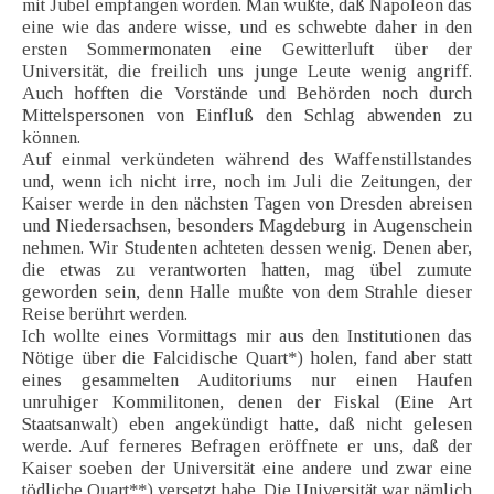
mit Jubel empfangen worden. Man wußte, daß Napoleon das
eine wie das andere wisse, und es schwebte daher in den
ersten Sommermonaten eine Gewitterluft über der
Universität, die freilich uns junge Leute wenig angriff.
Auch hofften die Vorstände und Behörden noch durch
Mittelspersonen von Einfluß den Schlag abwenden zu
können.
Auf einmal verkündeten während des Waffenstillstandes
und, wenn ich nicht irre, noch im Juli die Zeitungen, der
Kaiser werde in den nächsten Tagen von Dresden abreisen
und Niedersachsen, besonders Magdeburg in Augenschein
nehmen. Wir Studenten achteten dessen wenig. Denen aber,
die etwas zu verantworten hatten, mag übel zumute
geworden sein, denn Halle mußte von dem Strahle dieser
Reise berührt werden.
Ich wollte eines Vormittags mir aus den Institutionen das
Nötige über die Falcidische Quart*) holen, fand aber statt
eines gesammelten Auditoriums nur einen Haufen
unruhiger Kommilitonen, denen der Fiskal (Eine Art
Staatsanwalt) eben angekündigt hatte, daß nicht gelesen
werde. Auf ferneres Befragen eröffnete er uns, daß der
Kaiser soeben der Universität eine andere und zwar eine
tödliche Quart**) versetzt habe. Die Universität war nämlich