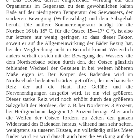
Organismus im Gegensatz zu dem gewöhnlichen kalten
Bade auf der niedrigeren Temperatur des Seewassers, der
stärkeren Bewegung (Wellenschlag) und dem Salzgehalt
beruht. Die mittlere Sommertemperatur beträgt für die
Nordsee 16 bis 18° C, für die Ostsee 15—17° C.*), ist also
für letztere nur wenig geringer, so dass dieser Faktor,
soweit er auf die Allgemeinwirkung der Bäder Bezug hat,
bei der Vergleichung nicht in Betracht kommt. Wesentlich
anders verhält es sich mit der Bewegung des Wassers, die
dem Nordseebade schon durch den, der Ostsee gänzlich
fehlenden Wechsel der Gezeiten in bei weitem höheren
Maße eigen ist. Der Körper des Badenden wird im
Nordseebade bedeutend stärker getroffen, der mechanische
Reiz, der auf die Haut, ihre Gefäße und die
Nervenendigungen ausgeübt wird, ist ein viel größerer.
Dieser starke Reiz wird noch erhöht durch den größeren
Salzgehalt der Nordsee, der z. B. bei Norderney 3 Prozent,
bei Heiligendamm dagegen 1,5 Prozent beträgt. Aber auch
die Wellen der Ostsee fordern zu Zeiten den ganzen
Widerstand des Badenden heraus, während man sehr selten,
wenigstens an unseren Küsten, ein vollständig stilles Meer
finden wird. Es wird danach auch hier die Wirkung auf den