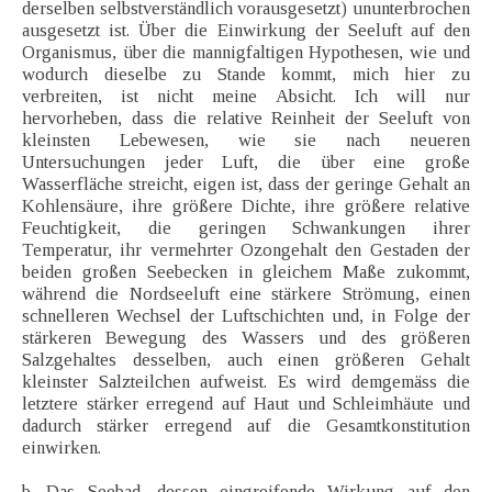
derselben selbstverständlich vorausgesetzt) ununterbrochen
ausgesetzt ist. Über die Einwirkung der Seeluft auf den
Organismus, über die mannigfaltigen Hypothesen, wie und
wodurch dieselbe zu Stande kommt, mich hier zu
verbreiten, ist nicht meine Absicht. Ich will nur
hervorheben, dass die relative Reinheit der Seeluft von
kleinsten Lebewesen, wie sie nach neueren
Untersuchungen jeder Luft, die über eine große
Wasserfläche streicht, eigen ist, dass der geringe Gehalt an
Kohlensäure, ihre größere Dichte, ihre größere relative
Feuchtigkeit, die geringen Schwankungen ihrer
Temperatur, ihr vermehrter Ozongehalt den Gestaden der
beiden großen Seebecken in gleichem Maße zukommt,
während die Nordseeluft eine stärkere Strömung, einen
schnelleren Wechsel der Luftschichten und, in Folge der
stärkeren Bewegung des Wassers und des größeren
Salzgehaltes desselben, auch einen größeren Gehalt
kleinster Salzteilchen aufweist. Es wird demgemäss die
letztere stärker erregend auf Haut und Schleimhäute und
dadurch stärker erregend auf die Gesamtkonstitution
einwirken.
b. Das Seebad, dessen eingreifende Wirkung auf den