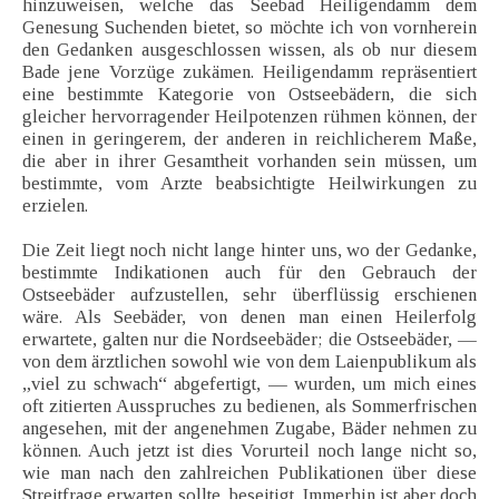
hinzuweisen, welche das Seebad Heiligendamm dem
Genesung Suchenden bietet, so möchte ich von vornherein
den Gedanken ausgeschlossen wissen, als ob nur diesem
Bade jene Vorzüge zukämen. Heiligendamm repräsentiert
eine bestimmte Kategorie von Ostseebädern, die sich
gleicher hervorragender Heilpotenzen rühmen können, der
einen in geringerem, der anderen in reichlicherem Maße,
die aber in ihrer Gesamtheit vorhanden sein müssen, um
bestimmte, vom Arzte beabsichtigte Heilwirkungen zu
erzielen.
Die Zeit liegt noch nicht lange hinter uns, wo der Gedanke,
bestimmte Indikationen auch für den Gebrauch der
Ostseebäder aufzustellen, sehr überflüssig erschienen
wäre. Als Seebäder, von denen man einen Heilerfolg
erwartete, galten nur die Nordseebäder; die Ostseebäder, —
von dem ärztlichen sowohl wie von dem Laienpublikum als
„viel zu schwach“ abgefertigt, — wurden, um mich eines
oft zitierten Ausspruches zu bedienen, als Sommerfrischen
angesehen, mit der angenehmen Zugabe, Bäder nehmen zu
können. Auch jetzt ist dies Vorurteil noch lange nicht so,
wie man nach den zahlreichen Publikationen über diese
Streitfrage erwarten sollte, beseitigt. Immerhin ist aber doch