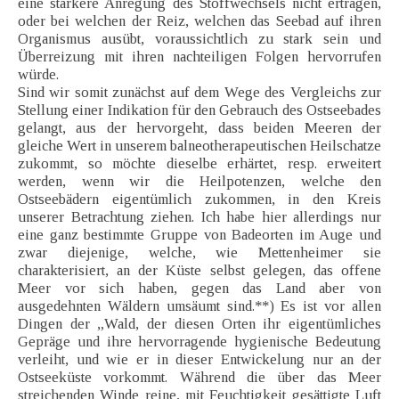
eine stärkere Anregung des Stoffwechsels nicht ertragen,
oder bei welchen der Reiz, welchen das Seebad auf ihren
Organismus ausübt, voraussichtlich zu stark sein und
Überreizung mit ihren nachteiligen Folgen hervorrufen
würde.
Sind wir somit zunächst auf dem Wege des Vergleichs zur
Stellung einer Indikation für den Gebrauch des Ostseebades
gelangt, aus der hervorgeht, dass beiden Meeren der
gleiche Wert in unserem balneotherapeutischen Heilschatze
zukommt, so möchte dieselbe erhärtet, resp. erweitert
werden, wenn wir die Heilpotenzen, welche den
Ostseebädern eigentümlich zukommen, in den Kreis
unserer Betrachtung ziehen. Ich habe hier allerdings nur
eine ganz bestimmte Gruppe von Badeorten im Auge und
zwar diejenige, welche, wie Mettenheimer sie
charakterisiert, an der Küste selbst gelegen, das offene
Meer vor sich haben, gegen das Land aber von
ausgedehnten Wäldern umsäumt sind.**) Es ist vor allen
Dingen der „Wald, der diesen Orten ihr eigentümliches
Gepräge und ihre hervorragende hygienische Bedeutung
verleiht, und wie er in dieser Entwickelung nur an der
Ostseeküste vorkommt. Während die über das Meer
streichenden Winde reine, mit Feuchtigkeit gesättigte Luft