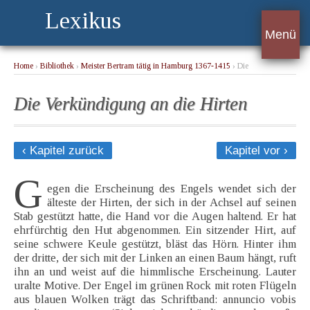
Lexikus
Menü
Home
›
Bibliothek
›
Meister Bertram tätig in Hamburg 1367-1415
› Die
Verkündigung an die Hirten
Die Verkündigung an die Hirten
‹ Kapitel zurück
Kapitel vor ›
G
egen die Erscheinung des Engels wendet sich der
älteste der Hirten, der sich in der Achsel auf seinen
Stab gestützt hatte, die Hand vor die Augen haltend. Er hat
ehrfürchtig den Hut abgenommen. Ein sitzender Hirt, auf
seine schwere Keule gestützt, bläst das Hörn. Hinter ihm
der dritte, der sich mit der Linken an einen Baum hängt, ruft
ihn an und weist auf die himmlische Erscheinung. Lauter
uralte Motive. Der Engel im grünen Rock mit roten Flügeln
aus blauen Wolken trägt das Schriftband: annuncio vobis