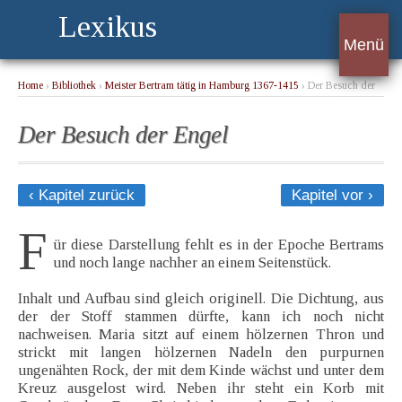
Lexikus
Menü
Home
›
Bibliothek
›
Meister Bertram tätig in Hamburg 1367-1415
› Der Besuch der
Engel
Der Besuch der Engel
‹ Kapitel zurück
Kapitel vor ›
F
ür diese Darstellung fehlt es in der Epoche Bertrams
und noch lange nachher an einem Seitenstück.
Inhalt und Aufbau sind gleich originell. Die Dichtung, aus
der der Stoff stammen dürfte, kann ich noch nicht
nachweisen. Maria sitzt auf einem hölzernen Thron und
strickt mit langen hölzernen Nadeln den purpurnen
ungenähten Rock, der mit dem Kinde wächst und unter dem
Kreuz ausgelost wird. Neben ihr steht ein Korb mit