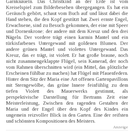
Garnknäueln. Das Christkind an der Erde ist vom
Kreiselspiel zum Bilderbesehen übergegangen. Es hat ein
Geräusch gehört, schaut vom Buch auf und lässt dabei die
Hand stehen, die den Kopf gestützt hat. Zwei ernste Engel,
Erwachsene, sind zu Besuch gekommen, der eine mit Speer
und Dornenkrone; der andere mit dem Kreuz und den drei
Nägeln. Der vordere trägt einen karmin Mantel und ein
türkisfarbenes Untergewand mit goldenen Blumen. Der
andere grünen Mantel und violettes Untergewand. Das
Kreuz, das er trägt, ist violett. Er hat große braune, noch
nicht zusammengeklappte Flügel, sein Kamerad, der noch
vom Rahmen überschnitten wird (ein Mittel, das plötzliche
Erscheinen fühlbar zu machen) hat Flügel mit Pfauenfedern.
Hinter dem Sitz der Maria eine Art offenen Gartenpavillons
mit Sterngewölbe, das grüne Innere feinfühlig zu dem
tiefen Violett des Mauerwerks gestimmt, als
perspektivische Darstellung für Bertrams Zeit eine
Meisterleistung, Zwischen den ragenden Gestalten der
Maria und der Engel über den Kopf des Kindes ein
ungemein reizvoller Blick in den Garten. Eine der reifsten
und schönsten Kompositionen des Meisters.