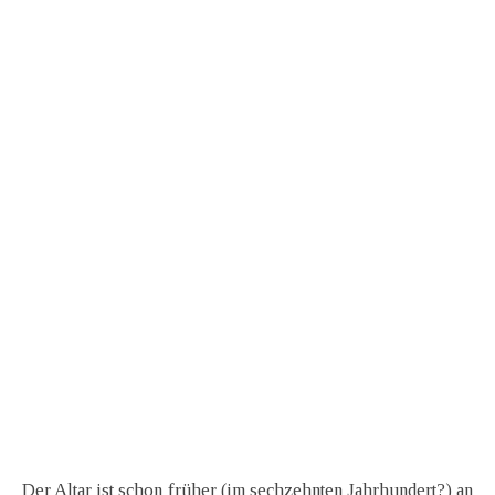
Der Altar ist schon früher (im sechzehnten Jahrhundert?) an