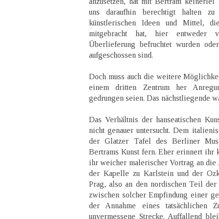
anzusetzen, hat mit Bertram keinerlei 
uns daraufhin berechtigt halten z
künstlerischen Ideen und Mittel, 
mitgebracht hat, hier entweder v
Überlieferung befruchtet wurden ode
aufgeschossen sind.
Doch muss auch die weitere Möglichkei
einem dritten Zentrum her Anregu
gedrungen seien. Das nächstliegende 
Das Verhältnis der hanseatischen Kun
nicht genauer untersucht. Dem italieni
der Glatzer Tafel des Berliner Muse
Bertrams Kunst fern. Eher erinnert ihr 
ihr weicher malerischer Vortrag an die
der Kapelle zu Karlstein und der Ozk
Prag, also an den nordischen Teil de
zwischen solcher Empfindung einer ge
der Annahme eines tatsächlichen Z
unvermessene Strecke. Auffallend bleib