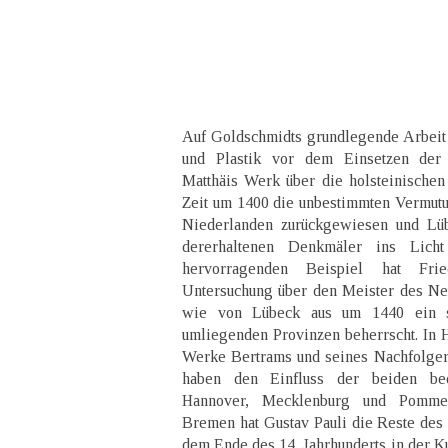
Auf Goldschmidts grundlegende Arbeit
und Plastik vor dem Einsetzen der 
Matthäis Werk über die holsteinischen 
Zeit um 1400 die unbestimmten Vermutu
Niederlanden zurückgewiesen und Lüb
dererhaltenen Denkmäler ins Lich
hervorragenden Beispiel hat Fri
Untersuchung über den Meister des Neu
wie von Lübeck aus um 1440 ein s
umliegenden Provinzen beherrscht. In 
Werke Bertrams und seines Nachfolger
haben den Einfluss der beiden bed
Hannover, Mecklenburg und Pommer
Bremen hat Gustav Pauli die Reste des
dem Ende des 14. Jahrhunderts in der Ku