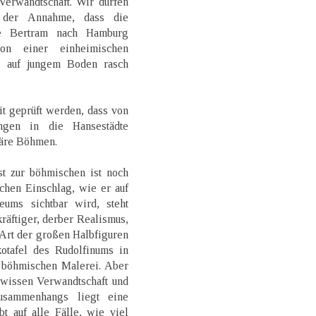
Verwandtschaft. Wir dürfen
u der Annahme, dass die
die Bertram nach Hamburg
on einer einheimischen
r auf jungem Boden rasch
t geprüft werden, dass von
ngen in die Hansestädte
wäre Böhmen.
st zur böhmischen ist noch
schen Einschlag, wie er auf
ums sichtbar wird, steht
kräftiger, derber Realismus,
 Art der großen Halbfiguren
otafel des Rudolfinums in
r böhmischen Malerei. Aber
wissen Verwandtschaft und
usammenhangs liegt eine
t auf alle Fälle, wie viel