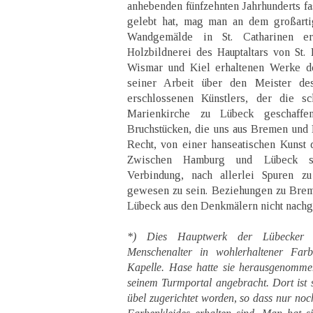
anhebenden fünfzehnten Jahrhunderts fas
gelebt hat, mag man an dem großartig
Wandgemälde in St. Catharinen e
Holzbildnerei des Hauptaltars von St.
Wismar und Kiel erhaltenen Werke de
seiner Arbeit über den Meister de
erschlossenen Künstlers, der die sc
Marienkirche zu Lübeck geschaffe
Bruchstücken, die uns aus Bremen und 
Recht, von einer hanseatischen Kunst d
Zwischen Hamburg und Lübeck sch
Verbindung, nach allerlei Spuren zu
gewesen zu sein. Beziehungen zu Bre
Lübeck aus den Denkmälern nicht nach
*) Dies Hauptwerk der Lübecker P
Menschenalter in wohlerhaltener Farb
Kapelle. Hase hatte sie herausgenomm
seinem Turmportal angebracht. Dort ist s
übel zugerichtet worden, so dass nur no