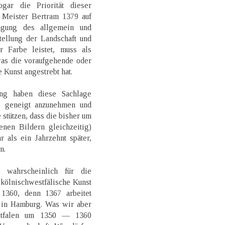
gar die Priorität dieser
s Meister Bertram 1379 auf
gung des allgemein und
tellung der Landschaft und
 Farbe leistet, muss als
as die voraufgehende oder
 Kunst angestrebt hat.
ung haben diese Sachlage
te geneigt anzunehmen und
stützen, dass die bisher um
enen Bildern gleichzeitig)
 als ein Jahrzehnt später,
n.
wahrscheinlich für die
 kölnischwestfälische Kunst
360, denn 1367 arbeitet
t in Hamburg. Was wir aber
stfalen um 1350 — 1360