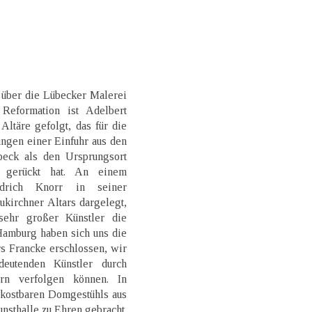
 über die Lübecker Malerei
Reformation ist Adelbert
Altäre gefolgt, das für die
ngen einer Einfuhr aus den
eck als den Ursprungsort
t gerückt hat. An einem
edrich Knorr in seiner
kirchner Altars dargelegt,
ehr großer Künstler die
Hamburg haben sich uns die
s Francke erschlossen, wir
eutenden Künstler durch
n verfolgen können. In
 kostbaren Domgestühls aus
nsthalle zu Ehren gebracht.