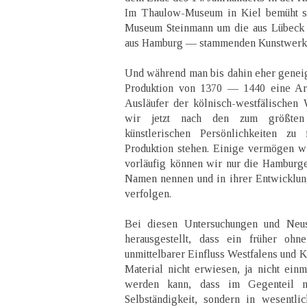
Im Thaulow-Museum in Kiel bemüht si
Museum Steinmann um die aus Lübeck 
aus Hamburg — stammenden Kunstwerke
Und während man bis dahin eher geneigt
Produktion von 1370 — 1440 eine Art
Ausläufer der kölnisch-westfälischen
wir jetzt nach den zum größten
künstlerischen Persönlichkeiten zu 
Produktion stehen. Einige vermögen w
vorläufig können wir nur die Hamburg
Namen nennen und in ihrer Entwicklun
verfolgen.
Bei diesen Untersuchungen und Neus
herausgestellt, dass ein früher oh
unmittelbarer Einfluss Westfalens und 
Material nicht erwiesen, ja nicht ein
werden kann, dass im Gegenteil ni
Selbständigkeit, sondern in wesentli