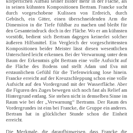
körperlichen Aufbau seiner Bilder mehr in der Fläche, als
in seinen kühnsten Kompositionen Bertram. Francke sucht
durch vorgeschobene Kulissen von Erdreich, durch
Gebüsch, ein Gitter, einen überschneidenden Arm die
Dimension in die Tiefe fühlbar zu machen und bleibt für
den Gesamteindruck doch in der Fläche. Wo er am kühnsten
vorstößt, bedient sich Bertram dagegen keinerlei solcher
äußeren Hilfsmittel. Ein Vergleich der vorgeschrittensten
Kompositionen beider Meister lässt diesen wesentlichen
Unterschied leicht erkennen. Bei der Verwarnung unter dem
Baum der Erkenntnis gibt Bertram eine volle Aufsicht auf
die Fläche des Bodens und stellt Adam und Eva mit
erstaunlichem Gefühl für die Tiefenwirkung lose hinein.
Francke erreicht auf der Kreuzschleppung schon eine volle
Aufsicht auf den Vordergrund mit der Wasserfläche. Aber
die Figuren des Zuges bewegen sich noch fast als Relief am
Hintergrund entlang. Sie stehen nicht in demselben Sinne im
Raum wie bei der „Verwarnung“ Bertrams. Der Raum des
Vordergrundes ist eins bei Francke, die Gruppe ein anderes.
Bertram hat in glücklicher Stunde schon die Einheit
erreicht.
Die Merkmale, die daraufhinweisen, dass Francke die