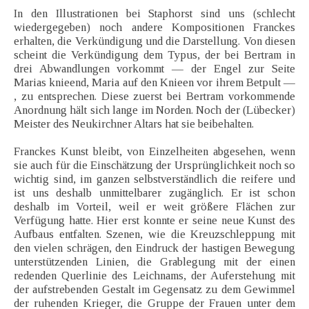
In den Illustrationen bei Staphorst sind uns (schlecht
wiedergegeben) noch andere Kompositionen Franckes
erhalten, die Verkündigung und die Darstellung. Von diesen
scheint die Verkündigung dem Typus, der bei Bertram in
drei Abwandlungen vorkommt — der Engel zur Seite
Marias knieend, Maria auf den Knieen vor ihrem Betpult —
, zu entsprechen. Diese zuerst bei Bertram vorkommende
Anordnung hält sich lange im Norden. Noch der (Lübecker)
Meister des Neukirchner Altars hat sie beibehalten.
Franckes Kunst bleibt, von Einzelheiten abgesehen, wenn
sie auch für die Einschätzung der Ursprünglichkeit noch so
wichtig sind, im ganzen selbstverständlich die reifere und
ist uns deshalb unmittelbarer zugänglich. Er ist schon
deshalb im Vorteil, weil er weit größere Flächen zur
Verfügung hatte. Hier erst konnte er seine neue Kunst des
Aufbaus entfalten. Szenen, wie die Kreuzschleppung mit
den vielen schrägen, den Eindruck der hastigen Bewegung
unterstützenden Linien, die Grablegung mit der einen
redenden Querlinie des Leichnams, der Auferstehung mit
der aufstrebenden Gestalt im Gegensatz zu dem Gewimmel
der ruhenden Krieger, die Gruppe der Frauen unter dem