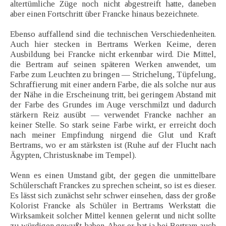
altertümliche Züge noch nicht abgestreift hatte, daneben
aber einen Fortschritt über Francke hinaus bezeichnete.
Ebenso auffallend sind die technischen Verschiedenheiten.
Auch hier stecken in Bertrams Werken Keime, deren
Ausbildung bei Francke nicht erkennbar wird. Die Mittel,
die Bertram auf seinen späteren Werken anwendet, um
Farbe zum Leuchten zu bringen — Strichelung, Tüpfelung,
Schraffierung mit einer andern Farbe, die als solche nur aus
der Nähe in die Erscheinung tritt, bei geringem Abstand mit
der Farbe des Grundes im Auge verschmilzt und dadurch
stärkern Reiz ausübt — verwendet Francke nachher an
keiner Stelle. So stark seine Farbe wirkt, er erreicht doch
nach meiner Empfindung nirgend die Glut und Kraft
Bertrams, wo er am stärksten ist (Ruhe auf der Flucht nach
Ägypten, Christusknabe im Tempel).
Wenn es einen Umstand gibt, der gegen die unmittelbare
Schülerschaft Franckes zu sprechen scheint, so ist es dieser.
Es lässt sich zunächst sehr schwer einsehen, dass der große
Kolorist Francke als Schüler in Bertrams Werkstatt die
Wirksamkeit solcher Mittel kennen gelernt und nicht sollte
zu würdigen gewußt haben. Aber er hat ja bei Bertram auch