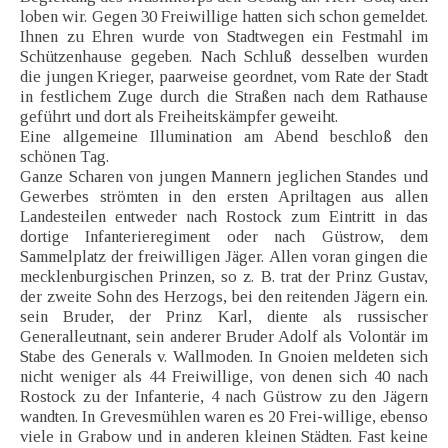
loben wir. Gegen 30 Freiwillige hatten sich schon gemeldet.
Ihnen zu Ehren wurde von Stadtwegen ein Festmahl im
Schützenhause gegeben. Nach Schluß desselben wurden
die jungen Krieger, paarweise geordnet, vom Rate der Stadt
in festlichem Zuge durch die Straßen nach dem Rathause
geführt und dort als Freiheitskämpfer geweiht.
Eine allgemeine Illumination am Abend beschloß den
schönen Tag.
Ganze Scharen von jungen Mannern jeglichen Standes und
Gewerbes strömten in den ersten Apriltagen aus allen
Landesteilen entweder nach Rostock zum Eintritt in das
dortige Infanterieregiment oder nach Güstrow, dem
Sammelplatz der freiwilligen Jäger. Allen voran gingen die
mecklenburgischen Prinzen, so z. B. trat der Prinz Gustav,
der zweite Sohn des Herzogs, bei den reitenden Jägern ein.
sein Bruder, der Prinz Karl, diente als russischer
Generalleutnant, sein anderer Bruder Adolf als Volontär im
Stabe des Generals v. Wallmoden. In Gnoien meldeten sich
nicht weniger als 44 Freiwillige, von denen sich 40 nach
Rostock zu der Infanterie, 4 nach Güstrow zu den Jägern
wandten. In Grevesmühlen waren es 20 Frei-willige, ebenso
viele in Grabow und in anderen kleinen Städten. Fast keine