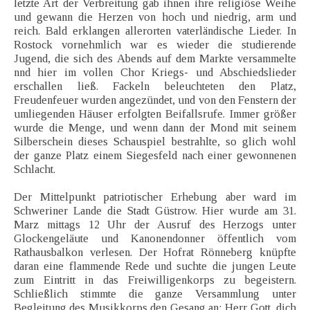
letzte Art der Verbreitung gab ihnen ihre religiöse Weihe
und gewann die Herzen von hoch und niedrig, arm und
reich. Bald erklangen allerorten vaterländische Lieder. In
Rostock vornehmlich war es wieder die studierende
Jugend, die sich des Abends auf dem Markte versammelte
nnd hier im vollen Chor Kriegs- und Abschiedslieder
erschallen ließ. Fackeln beleuchteten den Platz,
Freudenfeuer wurden angezündet, und von den Fenstern der
umliegenden Häuser erfolgten Beifallsrufe. Immer größer
wurde die Menge, und wenn dann der Mond mit seinem
Silberschein dieses Schauspiel bestrahlte, so glich wohl
der ganze Platz einem Siegesfeld nach einer gewonnenen
Schlacht.
Der Mittelpunkt patriotischer Erhebung aber ward im
Schweriner Lande die Stadt Güstrow. Hier wurde am 31.
Marz mittags 12 Uhr der Ausruf des Herzogs unter
Glockengeläute und Kanonendonner öffentlich vom
Rathausbalkon verlesen. Der Hofrat Rönneberg knüpfte
daran eine flammende Rede und suchte die jungen Leute
zum Eintritt in das Freiwilligenkorps zu begeistern.
Schließlich stimmte die ganze Versammlung unter
Begleitung des Musikkorps den Gesang an: Herr Gott, dich