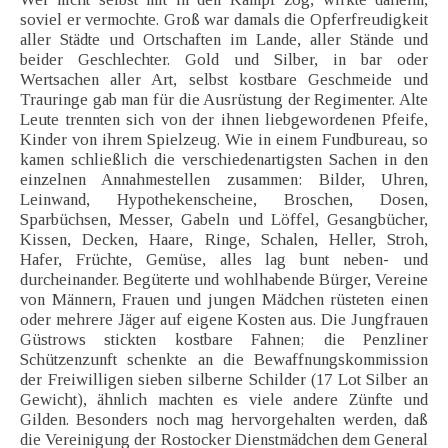
soviel er vermochte. Groß war damals die Opferfreudigkeit
aller Städte und Ortschaften im Lande, aller Stände und
beider Geschlechter. Gold und Silber, in bar oder
Wertsachen aller Art, selbst kostbare Geschmeide und
Trauringe gab man für die Ausrüstung der Regimenter. Alte
Leute trennten sich von der ihnen liebgewordenen Pfeife,
Kinder von ihrem Spielzeug. Wie in einem Fundbureau, so
kamen schließlich die verschiedenartigsten Sachen in den
einzelnen Annahmestellen zusammen: Bilder, Uhren,
Leinwand, Hypothekenscheine, Broschen, Dosen,
Sparbüchsen, Messer, Gabeln und Löffel, Gesangbücher,
Kissen, Decken, Haare, Ringe, Schalen, Heller, Stroh,
Hafer, Früchte, Gemüse, alles lag bunt neben- und
durcheinander. Begüterte und wohlhabende Bürger, Vereine
von Männern, Frauen und jungen Mädchen rüsteten einen
oder mehrere Jäger auf eigene Kosten aus. Die Jungfrauen
Güstrows stickten kostbare Fahnen; die Penzliner
Schützenzunft schenkte an die Bewaffnungskommission
der Freiwilligen sieben silberne Schilder (17 Lot Silber an
Gewicht), ähnlich machten es viele andere Zünfte und
Gilden. Besonders noch mag hervorgehalten werden, daß
die Vereinigung der Rostocker Dienstmädchen dem General