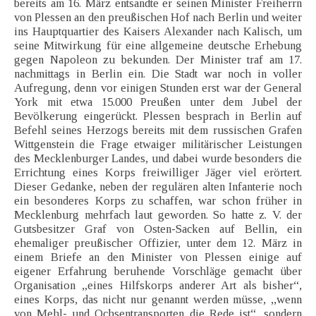
bereits am 16. März entsandte er seinen Minister Freiherrn
von Plessen an den preußischen Hof nach Berlin und weiter
ins Hauptquartier des Kaisers Alexander nach Kalisch, um
seine Mitwirkung für eine allgemeine deutsche Erhebung
gegen Napoleon zu bekunden. Der Minister traf am 17.
nachmittags in Berlin ein. Die Stadt war noch in voller
Aufregung, denn vor einigen Stunden erst war der General
York mit etwa 15.000 Preußen unter dem Jubel der
Bevölkerung eingerückt. Plessen besprach in Berlin auf
Befehl seines Herzogs bereits mit dem russischen Grafen
Wittgenstein die Frage etwaiger militärischer Leistungen
des Mecklenburger Landes, und dabei wurde besonders die
Errichtung eines Korps freiwilliger Jäger viel erörtert.
Dieser Gedanke, neben der regulären alten Infanterie noch
ein besonderes Korps zu schaffen, war schon früher in
Mecklenburg mehrfach laut geworden. So hatte z. V. der
Gutsbesitzer Graf von Osten-Sacken auf Bellin, ein
ehemaliger preußischer Offizier, unter dem 12. März in
einem Briefe an den Minister von Plessen einige auf
eigener Erfahrung beruhende Vorschläge gemacht über
Organisation „eines Hilfskorps anderer Art als bisher“,
eines Korps, das nicht nur genannt werden müsse, ,,wenn
von Mehl- und Ochsentransporten die Rede ist“, sondern