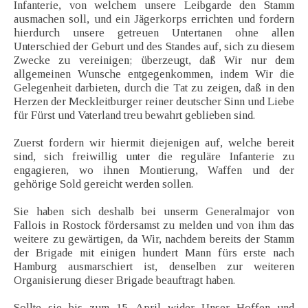
Infanterie, von welchem unsere Leibgarde den Stamm
ausmachen soll, und ein Jägerkorps errichten und fordern
hierdurch unsere getreuen Untertanen ohne allen
Unterschied der Geburt und des Standes auf, sich zu diesem
Zwecke zu vereinigen; überzeugt, daß Wir nur dem
allgemeinen Wunsche entgegenkommen, indem Wir die
Gelegenheit darbieten, durch die Tat zu zeigen, daß in den
Herzen der Meckleitburger reiner deutscher Sinn und Liebe
für Fürst und Vaterland treu bewahrt geblieben sind.
Zuerst fordern wir hiermit diejenigen auf, welche bereit
sind, sich freiwillig unter die reguläre Infanterie zu
engagieren, wo ihnen Montierung, Waffen und der
gehörige Sold gereicht werden sollen.
Sie haben sich deshalb bei unserm Generalmajor von
Fallois in Rostock fördersamst zu melden und von ihm das
weitere zu gewärtigen, da Wir, nachdem bereits der Stamm
der Brigade mit einigen hundert Mann fürs erste nach
Hamburg ausmarschiert ist, denselben zur weiteren
Organisierung dieser Brigade beauftragt haben.
Sollte sie bis zum 15. April wider Unser Hoffen und