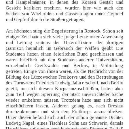
und Hampelmänner, in denen des Korsen Gestalt und
Gesicht karikiert erschien, wurden hier wie auch den
Städten von Witzbolden und Gassenjungen unter Gejodel
und Gepfeif durch die Straßen getragen.
Am höchsten stieg die Begeisterung in Rostock. Schon seit
einiger Zeit hatten sich viele junge Leute unter Anweisung
und Leitung seitens der Unteroffiziere der dortigen
Garnison heimlich im Gebrauch der Waffen geübt. Die
Studenten hatten einen feierlichen Bund geschlossen und
waren brieflich mit den Studenten anderer Universitäten,
vornehmlich Greifswalds und Berlins, in Verbindung
getreten. Einige von ihnen waren, als die Nachricht von der
Bildung des Lützowschen Freikorvs und den Bestrebungen
des Turnvaters Friedrich Ludwig Jahn erscholl, nach Berlin
geeilt, um sich diesem Korps anzuschließen, hatten aber
zum Teil wegen Sperrung der Stadt unverrichteter Sache
wieder umkehren müssen. Trotzdem hatte man sich nicht
einschüchtern lassen. Anderen gelang es, nach Breslau
durchzukommen und sich dem Freikorps anzuschließen.
Unter diesen befand sich auch der schon genannte Dichter
Ludwig Nagel, eines Tischlers Sohn aus Schwerin, damals
Hauslehrer auf einem mecklenburgischen Rittergut. Er ließ