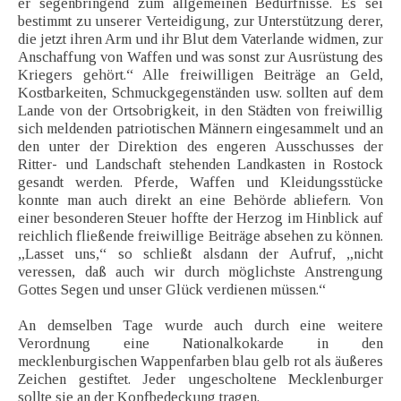
er segenbringend zum allgemeinen Bedürfnisse. Es sei
bestimmt zu unserer Verteidigung, zur Unterstützung derer,
die jetzt ihren Arm und ihr Blut dem Vaterlande widmen, zur
Anschaffung von Waffen und was sonst zur Ausrüstung des
Kriegers gehört.“ Alle freiwilligen Beiträge an Geld,
Kostbarkeiten, Schmuckgegenständen usw. sollten auf dem
Lande von der Ortsobrigkeit, in den Städten von freiwillig
sich meldenden patriotischen Männern eingesammelt und an
den unter der Direktion des engeren Ausschusses der
Ritter- und Landschaft stehenden Landkasten in Rostock
gesandt werden. Pferde, Waffen und Kleidungsstücke
konnte man auch direkt an eine Behörde abliefern. Von
einer besonderen Steuer hoffte der Herzog im Hinblick auf
reichlich fließende freiwillige Beiträge absehen zu können.
„Lasset uns,“ so schließt alsdann der Aufruf, „nicht
veressen, daß auch wir durch möglichste Anstrengung
Gottes Segen und unser Glück verdienen müssen.“
An demselben Tage wurde auch durch eine weitere
Verordnung eine Nationalkokarde in den
mecklenburgischen Wappenfarben blau gelb rot als äußeres
Zeichen gestiftet. Jeder ungescholtene Mecklenburger
sollte sie an der Kopfbedeckung tragen.