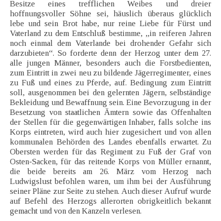
Besitze eines trefflichen Weibes und dreier
hoffnungsvoller Söhne sei, häuslich überaus glücklich
lebe und sein Brot habe, nur reine Liebe für Fürst und
Vaterland zu dem Entschluß bestimme, ,,in reiferen Jahren
noch einmal dem Vaterlande bei drohender Gefahr sich
darzubieten“. So forderte denn der Herzog unter dem 27.
alle jungen Männer, besonders auch die Forstbedienten,
zum Eintritt in zwei neu zu bildende Jägerregimenter, eines
zu Fuß und eines zu Pferde, auf. Bedingung zum Eintritt
soll, ausgenommen bei den gelernten Jägern, selbständige
Bekleidung und Bewaffnung sein. Eine Bevorzugung in der
Besetzung von staatlichen Ämtern sowie das Offenhalten
der Stellen für die gegenwärtigen Inhaber, falls solche ins
Korps eintreten, wird auch hier zugesichert und von allen
kommunalen Behörden des Landes ebenfalls erwartet. Zu
Obersten werden für das Regiment zu Fuß der Graf von
Osten-Sacken, für das reitende Korps von Müller ernannt,
die beide bereits am 26. März vom Herzog nach
Ludwigslust befohlen waren, um ihm bei der Ausführung
seiner Pläne zur Seite zu stehen. Auch dieser Aufruf wurde
auf Befehl des Herzogs allerorten obrigkeitlich bekannt
gemacht und von den Kanzeln verlesen.