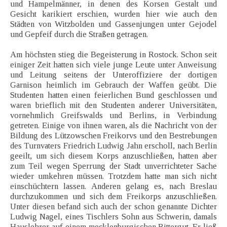
und Hampelmänner, in denen des Korsen Gestalt und
Gesicht karikiert erschien, wurden hier wie auch den
Städten von Witzbolden und Gassenjungen unter Gejodel
und Gepfeif durch die Straßen getragen.
Am höchsten stieg die Begeisterung in Rostock. Schon seit
einiger Zeit hatten sich viele junge Leute unter Anweisung
und Leitung seitens der Unteroffiziere der dortigen
Garnison heimlich im Gebrauch der Waffen geübt. Die
Studenten hatten einen feierlichen Bund geschlossen und
waren brieflich mit den Studenten anderer Universitäten,
vornehmlich Greifswalds und Berlins, in Verbindung
getreten. Einige von ihnen waren, als die Nachricht von der
Bildung des Lützowschen Freikorvs und den Bestrebungen
des Turnvaters Friedrich Ludwig Jahn erscholl, nach Berlin
geeilt, um sich diesem Korps anzuschließen, hatten aber
zum Teil wegen Sperrung der Stadt unverrichteter Sache
wieder umkehren müssen. Trotzdem hatte man sich nicht
einschüchtern lassen. Anderen gelang es, nach Breslau
durchzukommen und sich dem Freikorps anzuschließen.
Unter diesen befand sich auch der schon genannte Dichter
Ludwig Nagel, eines Tischlers Sohn aus Schwerin, damals
Hauslehrer auf einem mecklenburgischen Rittergut. Er ließ