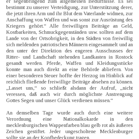
er segenbringend zum allgemeinen Bedürfnisse. Es sei
bestimmt zu unserer Verteidigung, zur Unterstützung derer,
die jetzt ihren Arm und ihr Blut dem Vaterlande widmen, zur
Anschaffung von Waffen und was sonst zur Ausrüstung des
Kriegers gehört.“ Alle freiwilligen Beiträge an Geld,
Kostbarkeiten, Schmuckgegenständen usw. sollten auf dem
Lande von der Ortsobrigkeit, in den Städten von freiwillig
sich meldenden patriotischen Männern eingesammelt und an
den unter der Direktion des engeren Ausschusses der
Ritter- und Landschaft stehenden Landkasten in Rostock
gesandt werden. Pferde, Waffen und Kleidungsstücke
konnte man auch direkt an eine Behörde abliefern. Von
einer besonderen Steuer hoffte der Herzog im Hinblick auf
reichlich fließende freiwillige Beiträge absehen zu können.
„Lasset uns,“ so schließt alsdann der Aufruf, „nicht
veressen, daß auch wir durch möglichste Anstrengung
Gottes Segen und unser Glück verdienen müssen.“
An demselben Tage wurde auch durch eine weitere
Verordnung eine Nationalkokarde in den
mecklenburgischen Wappenfarben blau gelb rot als äußeres
Zeichen gestiftet. Jeder ungescholtene Mecklenburger
sollte sie an der Kopfbedeckung tragen.