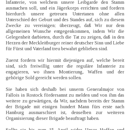
Infanterie, von welchem unsere Leibgarde den Stamm
ausmachen soll, und ein Jägerkorps errichten und fordern
hierdurch unsere getreuen Untertanen ohne allen
Unterschied der Geburt und des Standes auf, sich zu diesem
Zwecke zu vereinigen; überzeugt, daß Wir nur dem
allgemeinen Wunsche entgegenkommen, indem Wir die
Gelegenheit darbieten, durch die Tat zu zeigen, daß in den
Herzen der Meckleitburger reiner deutscher Sinn und Liebe
für Fürst und Vaterland treu bewahrt geblieben sind.
Zuerst fordern wir hiermit diejenigen auf, welche bereit
sind, sich freiwillig unter die reguläre Infanterie zu
engagieren, wo ihnen Montierung, Waffen und der
gehörige Sold gereicht werden sollen.
Sie haben sich deshalb bei unserm Generalmajor von
Fallois in Rostock fördersamst zu melden und von ihm das
weitere zu gewärtigen, da Wir, nachdem bereits der Stamm
der Brigade mit einigen hundert Mann fürs erste nach
Hamburg ausmarschiert ist, denselben zur weiteren
Organisierung dieser Brigade beauftragt haben.
Sollte sie bis zum 15. April wider Unser Hoffen und