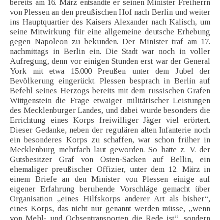
bereits am 16. März entsandte er seinen Minister Freiherrn
von Plessen an den preußischen Hof nach Berlin und weiter
ins Hauptquartier des Kaisers Alexander nach Kalisch, um
seine Mitwirkung für eine allgemeine deutsche Erhebung
gegen Napoleon zu bekunden. Der Minister traf am 17.
nachmittags in Berlin ein. Die Stadt war noch in voller
Aufregung, denn vor einigen Stunden erst war der General
York mit etwa 15.000 Preußen unter dem Jubel der
Bevölkerung eingerückt. Plessen besprach in Berlin auf
Befehl seines Herzogs bereits mit dem russischen Grafen
Wittgenstein die Frage etwaiger militärischer Leistungen
des Mecklenburger Landes, und dabei wurde besonders die
Errichtung eines Korps freiwilliger Jäger viel erörtert.
Dieser Gedanke, neben der regulären alten Infanterie noch
ein besonderes Korps zu schaffen, war schon früher in
Mecklenburg mehrfach laut geworden. So hatte z. V. der
Gutsbesitzer Graf von Osten-Sacken auf Bellin, ein
ehemaliger preußischer Offizier, unter dem 12. März in
einem Briefe an den Minister von Plessen einige auf
eigener Erfahrung beruhende Vorschläge gemacht über
Organisation „eines Hilfskorps anderer Art als bisher“,
eines Korps, das nicht nur genannt werden müsse, ,,wenn
von Mehl- und Ochsentransporten die Rede ist“, sondern