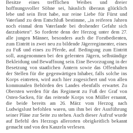
Besitze eines trefflichen Weibes und dreier
hoffnungsvoller Söhne sei, häuslich überaus glücklich
lebe und sein Brot habe, nur reine Liebe für Fürst und
Vaterland zu dem Entschluß bestimme, ,,in reiferen Jahren
noch einmal dem Vaterlande bei drohender Gefahr sich
darzubieten“. So forderte denn der Herzog unter dem 27.
alle jungen Männer, besonders auch die Forstbedienten,
zum Eintritt in zwei neu zu bildende Jägerregimenter, eines
zu Fuß und eines zu Pferde, auf. Bedingung zum Eintritt
soll, ausgenommen bei den gelernten Jägern, selbständige
Bekleidung und Bewaffnung sein. Eine Bevorzugung in der
Besetzung von staatlichen Ämtern sowie das Offenhalten
der Stellen für die gegenwärtigen Inhaber, falls solche ins
Korps eintreten, wird auch hier zugesichert und von allen
kommunalen Behörden des Landes ebenfalls erwartet. Zu
Obersten werden für das Regiment zu Fuß der Graf von
Osten-Sacken, für das reitende Korps von Müller ernannt,
die beide bereits am 26. März vom Herzog nach
Ludwigslust befohlen waren, um ihm bei der Ausführung
seiner Pläne zur Seite zu stehen. Auch dieser Aufruf wurde
auf Befehl des Herzogs allerorten obrigkeitlich bekannt
gemacht und von den Kanzeln verlesen.