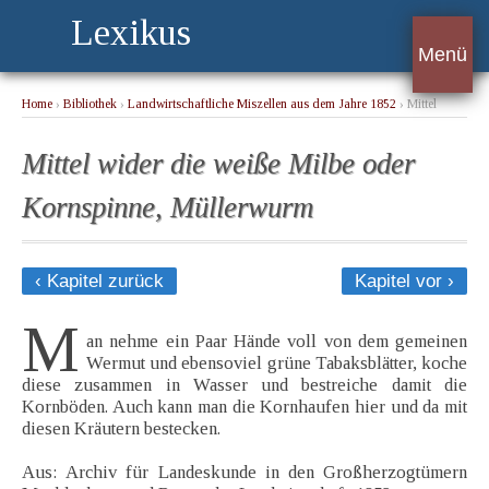
Lexikus
Menü
Home
›
Bibliothek
›
Landwirtschaftliche Miszellen aus dem Jahre 1852
› Mittel
wider die weiße Milbe oder Kornspinne, Müllerwurm
Mittel wider die weiße Milbe oder
Kornspinne, Müllerwurm
‹ Kapitel zurück
Kapitel vor ›
M
an nehme ein Paar Hände voll von dem gemeinen
Wermut und ebensoviel grüne Tabaksblätter, koche
diese zusammen in Wasser und bestreiche damit die
Kornböden. Auch kann man die Kornhaufen hier und da mit
diesen Kräutern bestecken.
Aus: Archiv für Landeskunde in den Großherzogtümern