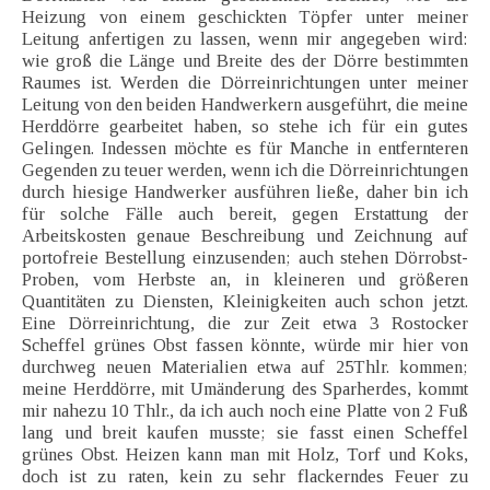
Heizung von einem geschickten Töpfer unter meiner
Leitung anfertigen zu lassen, wenn mir angegeben wird:
wie groß die Länge und Breite des der Dörre bestimmten
Raumes ist. Werden die Dörreinrichtungen unter meiner
Leitung von den beiden Handwerkern ausgeführt, die meine
Herddörre gearbeitet haben, so stehe ich für ein gutes
Gelingen. Indessen möchte es für Manche in entfernteren
Gegenden zu teuer werden, wenn ich die Dörreinrichtungen
durch hiesige Handwerker ausführen ließe, daher bin ich
für solche Fälle auch bereit, gegen Erstattung der
Arbeitskosten genaue Beschreibung und Zeichnung auf
portofreie Bestellung einzusenden; auch stehen Dörrobst-
Proben, vom Herbste an, in kleineren und größeren
Quantitäten zu Diensten, Kleinigkeiten auch schon jetzt.
Eine Dörreinrichtung, die zur Zeit etwa 3 Rostocker
Scheffel grünes Obst fassen könnte, würde mir hier von
durchweg neuen Materialien etwa auf 25Thlr. kommen;
meine Herddörre, mit Umänderung des Sparherdes, kommt
mir nahezu 10 Thlr., da ich auch noch eine Platte von 2 Fuß
lang und breit kaufen musste; sie fasst einen Scheffel
grünes Obst. Heizen kann man mit Holz, Torf und Koks,
doch ist zu raten, kein zu sehr flackerndes Feuer zu