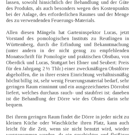
lassen, sowohl hinsichtlich der Behandlung und der Güte
des Produkts, als auch besonders wegen des Kostenpunkts
bei der Anlage, des erforderlichen Raumes und der Menge
des zu verwendenden Feuerungs-Materials.
Allen diesen Mängeln hat Garteninspektor Lucas, jetzt
Vorstand des pomologischen Instituts zu Reutlingen in
Württemberg, durch die Erfindung und Bekanntmachung
(unter andern in der nicht genug zu empfehlenden
Monatsschrift für Pomologie und praktischen Obstbau, von
Oberdick und Lucas, Stuttgart bei Ebner und Seubert; Preis
für den Jahrgang 2 ½ Thlr.) einer zweckmäßigen Obstdörre
abgeholfen, die in ihrer ersten Einrichtung verhältnismäßig
höchst billig ist, sehr wenig Feuerungsmaterial bedarf, sehr
geringen Raum einnimmt und ein ausgezeichnetes Dörrobst
liefert, welches durchaus rauch- und staubfrei ist; daneben
ist die Behandlung der Dörre wie des Obstes darin sehr
bequem.
Bei ihrem geringen Raum findet die Dörre in jeder nicht zu
kleinen Küche oder Waschküche ihren Platz, kann auch
leicht für die Zeit, wenn sie nicht benutzt wird, wieder
weggenommen werden, da ein geschickter und fleißiger