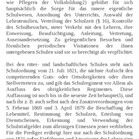
wie Pflegern der Volksbildung2) gebührt für sich
hauptsächlich die Sorge für das innere eigentliche
Schulwesen, Anordnung des Unterrichts, Auswahl der
Lehrutensilien, Verteilung der Schulzeit (§ 16), Kontrolle
des Schulbesuches, steter Verkehr mit den Lehrern, ihre
Einweisung, Beaufsichtigung, Anleitung, Vertretung,
Auseinandersetzung. Zu gelegentlichen Besuchen und
förmlichen periodischen Visitationen der ihnen
untergebenen Schulen sind sie so berechtigt als verpflichtet.
Bei den ritter- und landschaftlichen Schulen steht nach
Schulordnung vom 21. Juli 1821, die nächste Aufsicht den
competierenden Guts- oder Ortsobrigkeiten oder ihren
Stellvertretern zu, und gilt das Schulregiment vor Allem als
Ausfluss des obrigkeitlichen Regimentes. Diese
Auffassung ist noch bis in die neueste Zeit behauptet3), und
nach ihr z. B. auch selbst nach den Zusatzverordnungen vom
5. Febenar 1869 und 3. April 1879 die Beschaffung der
Lehemittel, Bestimmung der Schulzeit, Erteilung von
Dienstscheinen, Erkennung und Verwendung der
Schulstrafgelder zum alleinigen Ermessen jener verblieben.
Für die Prediger erübrigt hier nur nach der Schulordnung
von 1821 außer Einführung und Anweisung der Lehrer eine