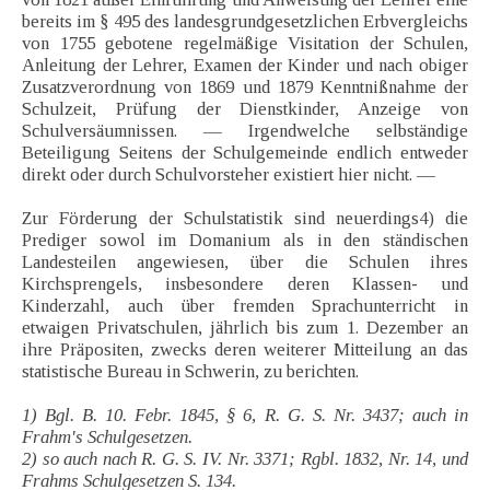
bereits im § 495 des landesgrundgesetzlichen Erbvergleichs
von 1755 gebotene regelmäßige Visitation der Schulen,
Anleitung der Lehrer, Examen der Kinder und nach obiger
Zusatzverordnung von 1869 und 1879 Kenntnißnahme der
Schulzeit, Prüfung der Dienstkinder, Anzeige von
Schulversäumnissen. — Irgendwelche selbständige
Beteiligung Seitens der Schulgemeinde endlich entweder
direkt oder durch Schulvorsteher existiert hier nicht. —
Zur Förderung der Schulstatistik sind neuerdings4) die
Prediger sowol im Domanium als in den ständischen
Landesteilen angewiesen, über die Schulen ihres
Kirchsprengels, insbesondere deren Klassen- und
Kinderzahl, auch über fremden Sprachunterricht in
etwaigen Privatschulen, jährlich bis zum 1. Dezember an
ihre Präpositen, zwecks deren weiterer Mitteilung an das
statistische Bureau in Schwerin, zu berichten.
1) Bgl. B. 10. Febr. 1845, § 6, R. G. S. Nr. 3437; auch in
Frahm's Schulgesetzen.
2) so auch nach R. G. S. IV. Nr. 3371; Rgbl. 1832, Nr. 14, und
Frahms Schulgesetzen S. 134.