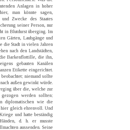
utenden Anlagen in hoher
hier, man könnte sagen,
el und Zwecke des Staates
icherung seiner Person, nur
t in Blutdurst überging. Im
sten Gärten, Laubgänge und
e die Stadt in vielen Jahren
ehen nach den Landstädten,
ie Barkenflottille, die ihn,
eigens gebauten Kanälen
anzen Etikette eingerichtet.
 beobachtet; niemand sollte
t nach außen gewinkt würde.
rging über die, welche zur
 gezogen werden sollten;
en diplomatischen wie die
 hier gleich ehrenvoll. Und
Kriege und hatte beständig
Händen, d. h. er musste
llmachten aussenden. Seine