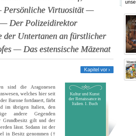
unse
Persönliche Virtuosität —
 — Der Polizeidirektor
der Untertanen an fürstlicher
fes — Das estensische Mäzenat
Kapitel vor ›
en sind die Aragonesen
hnswesen, welches hier seit
Kultur und Kunst
der Renaissance in
er Barone fortdauert, färbt
Italien. 1. Buch
d im übrigen Italien, den
nige andere Gegenden
 Grundbesitz gilt und der
rden lässt. Sodann ist der
pel in Besitz genommen (†