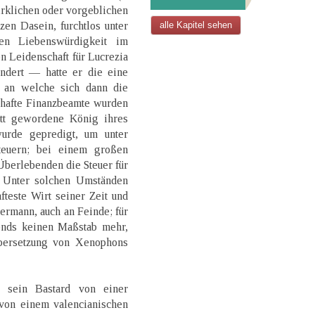
irklichen oder vorgeblichen
n Dasein, furchtlos unter
alle Kapitel sehen
en Liebenswürdigkeit im
 Leidenschaft für Lucrezia
undert — hatte er die eine
 an welche sich dann die
lhafte Finanzbeamte wurden
rott gewordene König ihres
urde gepredigt, um unter
euern; bei einem großen
berlebenden die Steuer für
 Unter solchen Umständen
teste Wirt seiner Zeit und
ermann, auch an Feinde; für
lends keinen Maßstab mehr,
Übersetzung von Xenophons
s sein Bastard von einer
 von einem valencianischen