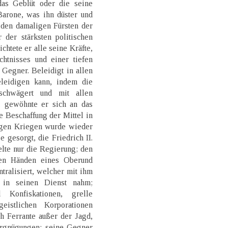
as Geblüt oder die seine
arone, was ihn düster und
r den damaligen Fürsten der
r der stärksten politischen
chtete er alle seine Kräfte,
htnisses und einer tiefen
 Gegner. Beleidigt in allen
leidigen kann, indem die
chwägert und mit allen
, gewöhnte er sich an das
ie Beschaffung der Mittel in
igen Kriegen wurde wieder
gesorgt, die Friedrich II.
lte nur die Regierung; den
den Händen eines Oberund
ralisiert, welcher mit ihm
 in seinen Dienst nahm;
 Konfiskationen, grelle
istlichen Korporationen
h Ferrante außer der Jagd,
Vergnügungen: seine Gegner