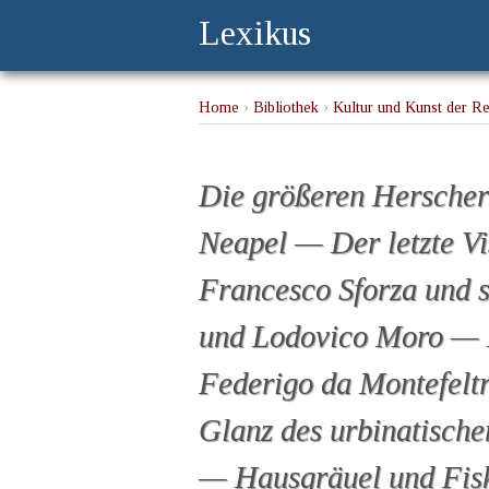
Lexikus
Home
›
Bibliothek
›
Kultur und Kunst der Ren
Mailand — Francesco Sforza und sein Glü
Urbino — Letzter Glanz des urbinatischen 
Virtuosität — Loyalität der Residenz — Der
Die größeren Herscher
Mäzenat
Neapel — Der letzte V
Francesco Sforza und 
und Lodovico Moro —
Federigo da Montefelt
Glanz des urbinatisch
— Hausgräuel und Fisk