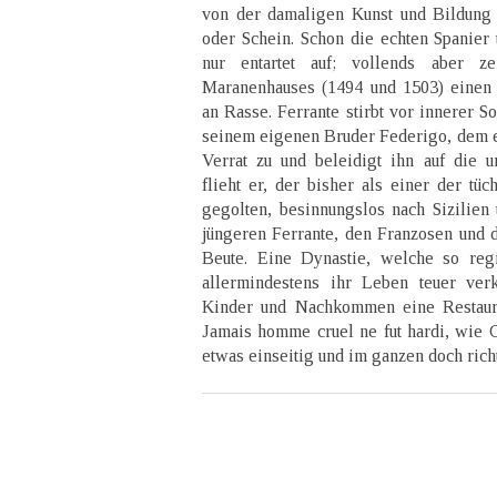
von der damaligen Kunst und Bildung 
oder Schein. Schon die echten Spanier t
nur entartet auf; vollends aber z
Maranenhauses (1494 und 1503) einen
an Rasse. Ferrante stirbt vor innerer S
seinem eigenen Bruder Federigo, dem e
Verrat zu und beleidigt ihn auf die 
flieht er, der bisher als einer der tüc
gegolten, besinnungslos nach Sizilien 
jüngeren Ferrante, den Franzosen und 
Beute. Eine Dynastie, welche so regi
allermindestens ihr Leben teuer ver
Kinder und Nachkommen eine Restaurat
Jamais homme cruel ne fut hardi, wie
etwas einseitig und im ganzen doch richt