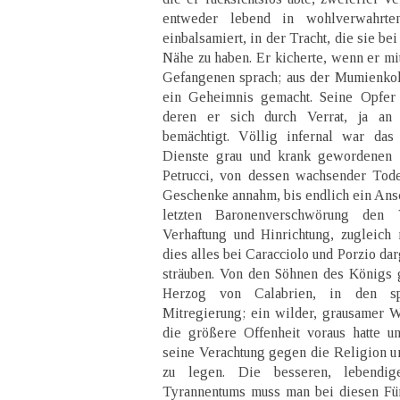
entweder lebend in wohlverwahrte
einbalsamiert, in der Tracht, die sie be
Nähe zu haben. Er kicherte, wenn er mi
Gefangenen sprach; aus der Mumienkol
ein Geheimnis gemacht. Seine Opfer 
deren er sich durch Verrat, ja an 
bemächtigt. Völlig infernal war da
Dienste grau und krank gewordenen P
Petrucci, von dessen wachsender Tode
Geschenke annahm, bis endlich ein Ans
letzten Baronenverschwörung den
Verhaftung und Hinrichtung, zugleich
dies alles bei Caracciolo und Porzio dar
sträuben. Von den Söhnen des Königs g
Herzog von Calabrien, in den sp
Mitregierung; ein wilder, grausamer W
die größere Offenheit voraus hatte un
seine Verachtung gegen die Religion u
zu legen. Die besseren, lebendi
Tyrannentums muss man bei diesen Für