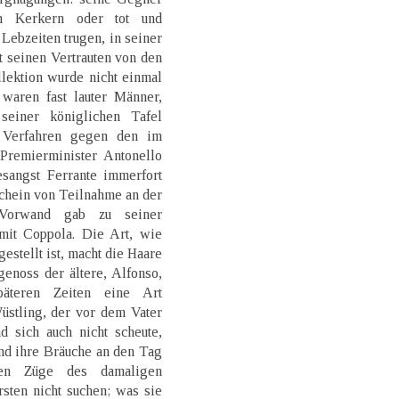
n Kerkern oder tot und
i Lebzeiten trugen, in seiner
t seinen Vertrauten von den
lektion wurde nicht einmal
waren fast lauter Männer,
seiner königlichen Tafel
s Verfahren gegen den im
remierminister Antonello
sangst Ferrante immerfort
chein von Teilnahme an der
 Vorwand gab zu seiner
 mit Coppola. Die Art, wie
gestellt ist, macht die Haare
enoss der ältere, Alfonso,
äteren Zeiten eine Art
üstling, der vor dem Vater
d sich auch nicht scheute,
nd ihre Bräuche an den Tag
gen Züge des damaligen
sten nicht suchen; was sie