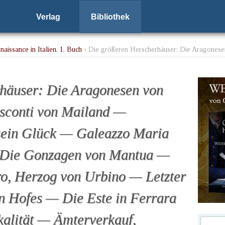
Verlag
Bibliothek
aissance in Italien. 1. Buch
› Die größeren Herscherhäuser: Die Aragonese
ck — Galeazzo Maria und Lodovico Moro — Die Gonzagen von Mantua — F
Hofes — Die Este in Ferrara — Hausgräuel und Fiskalität — Ämterverkauf,
 Polizeidirektor Zampante — Teilnahme der Untertanen an fürstlicher Tra
häuser: Die Aragonesen von
isconti von Mailand —
sein Glück — Galeazzo Maria
 Die Gonzagen von Mantua —
ro, Herzog von Urbino — Letzter
en Hofes — Die Este in Ferrara
alität — Ämterverkauf,