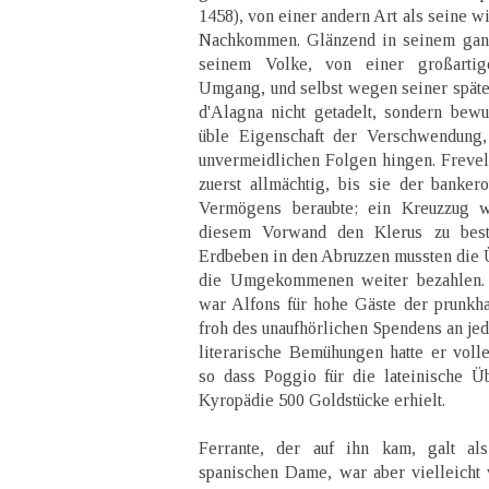
1458), von einer andern Art als seine w
Nachkommen. Glänzend in seinem ganze
seinem Volke, von einer großartig
Umgang, und selbst wegen seiner späten
d'Alagna nicht getadelt, sondern bew
üble Eigenschaft der Verschwendung,
unvermeidlichen Folgen hingen. Freve
zuerst allmächtig, bis sie der banke
Vermögens beraubte; ein Kreuzzug w
diesem Vorwand den Klerus zu best
Erdbeben in den Abruzzen mussten die Ü
die Umgekommenen weiter bezahlen.
war Alfons für hohe Gäste der prunkhaf
froh des unaufhörlichen Spendens an jed
literarische Bemühungen hatte er vol
so dass Poggio für die lateinische 
Kyropädie 500 Goldstücke erhielt.
Ferrante, der auf ihn kam, galt al
spanischen Dame, war aber vielleicht