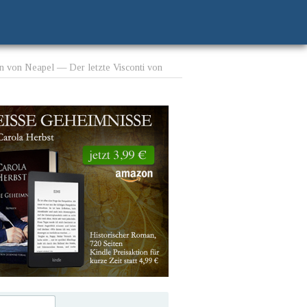
n von Neapel — Der letzte Visconti von
ederigo da Montefeltro, Herzog von
 Ordnung und Bauten — Persönliche
uer — Pomp des Hofes — Das estensische