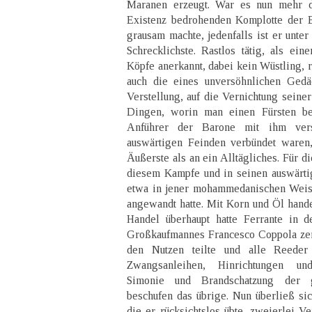
Maranen erzeugt. War es nun mehr d
Existenz bedrohenden Komplotte der B
grausam machte, jedenfalls ist er unte
Schrecklichste. Rastlos tätig, als eine
Köpfe anerkannt, dabei kein Wüstling, ri
auch die eines unversöhnlichen Gedäc
Verstellung, auf die Vernichtung seiner
Dingen, worin man einen Fürsten be
Anführer der Barone mit ihm vers
auswärtigen Feinden verbündet waren
Äußerste als an ein Alltägliches. Für d
diesem Kampfe und in seinen auswärt
etwa in jener mohammedanischen Weise 
angewandt hatte. Mit Korn und Öl hande
Handel überhaupt hatte Ferrante in 
Großkaufmannes Francesco Coppola zent
den Nutzen teilte und alle Reeder
Zwangsanleihen, Hinrichtungen und
Simonie und Brandschatzung der ge
beschufen das übrige. Nun überließ sic
die er rücksichtslos übte, zweierlei 