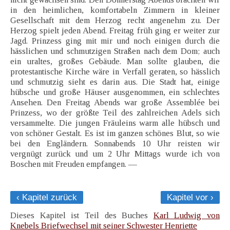
in den heimlichen, komfortabeln Zimmern in kleiner
Gesellschaft mit dem Herzog recht angenehm zu. Der
Herzog spielt jeden Abend. Freitag früh ging er weiter zur
Jagd. Prinzess ging mit mir und noch einigen durch die
hässlichen und schmutzigen Straßen nach dem Dom; auch
ein uraltes, großes Gebäude. Man sollte glauben, die
protestantische Kirche wäre in Verfall geraten, so hässlich
und schmutzig sieht es darin aus. Die Stadt hat, einige
hübsche und große Häuser ausgenommen, ein schlechtes
Ansehen. Den Freitag Abends war große Assemblée bei
Prinzess, wo der größte Teil des zahlreichen Adels sich
versammelte. Die jungen Fräuleins warm alle hübsch und
von schöner Gestalt. Es ist im ganzen schönes Blut, so wie
bei den Engländern. Sonnabends 10 Uhr reisten wir
vergnügt zurück und um 2 Uhr Mittags wurde ich von
Boschen mit Freuden empfangen. —
‹ Kapitel zurück
Kapitel vor ›
Dieses Kapitel ist Teil des Buches
Karl Ludwig von
Knebels Briefwechsel mit seiner Schwester Henriette