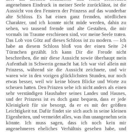
angenehmen Eindruck in meiner Seele zurücklässt, ist die
Aussicht von den Fenstern der Prinzess auf das wunderbar
alte Schloss. Es hat einen ganz fremden, nördlichen
Charakter, und ich konnte nicht müde werden, dahin zu
sehen, wo tausend fremde und alte Gestalten, die mir
vormals im Traume erschienen sind, vor meine Seele traten.
Das Lob von Götz auf dieses Schloss ist zu modern. — Ich
habe an diesem Schloss bloß von der einen Seite 24
Türmchen gezählt. Ich kann Dir die Freude nicht
beschreiben, die mir diese Aussicht sowie überhaupt mein
Aufenthalt in Schwerin gemacht hat. Ich war viel allein mit
Prinzess, während sie die Aussicht zeichnete, und wir
waren wie in den vorigen glücklichsten Stunden, nur noch
etwas besser, weil wir keine bösen Blicke und Worte zu
scheuen hatten. Den Prinzen sehe ich nicht anders als einen
sehr verständigen Haushalter seines Landes und Hauses,
und der Prinzess ist es doch ganz bequem, dass er jede
Kleinigkeit für sie besorgt, da er es mit der größten
Leichtigkeit tut. Dafür findet sie sich auch in seine kleinen
Eigenheiten, und vermeidet alles, was ihm unangenehm sein
könnte. Ich muss sagen, dass ich noch kein mir
angenehmeres eheliches Verhältnis gesehen habe, und