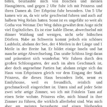
bitten, beurlaubte mich von Boschen und meinen
Hausgöttern, und gegen 2 Uhr fuhr ich mit Prinzess und
ihren Damen ab. Der Erbprinz fuhr besonders. Um 5 Uhr
kamen wir an, da wir sehr geschwind fuhren und auch auf
halbem Weg Relais hatten. Sonst ist es ungefähr so weit als
Gotha von Weimar. Der Weg dahin gewährt dem Auge nicht
viel Ergötzliches. Es ist eine kahle Ebene, abwechselnd mit
dünner Waldung und wenigen, nicht sehr hübschen
Dörfern. Nabe an Schwerin kommt jedoch ein schönes
Laubholz, alsdann der See, der 4 Meilen in der Länge und 1
Meile in der Breite hat. Er bildet einige Inseln und hat
manche artige Abwechselung. Das uralte Schloss liegt daran
und präsentiert sich wunderbar. Wir fuhren durch den
großen Schlossgarten, der auch im alten Geschmack ist,
aber doch angenehme Partien hat; alsdann zeigte sich das
Haus vom Erbprinzen gleich vor dem Eingang der Stadt.
Prinzess, die dieses Haus besonders liebt, nennt es
Emilyhouse, weil es freundlich, reinlich und
geschmackvoll eingerichtet ist. Unten sind auf jeder Seite
zwei sehr artige Zimmer, wo ich mit Fräulein Tann auf
einen Seite wohnte. Prinzess eilte, mich hinauf in ihre
Zimmer zu führen, die wirklich allerliebst sind. Was mich
aber am meisten bezauberte und einen bleibenden