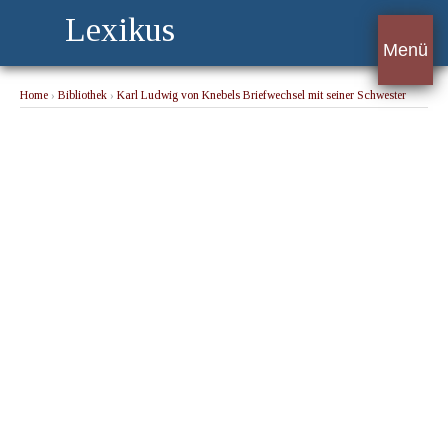
Lexikus
Menü
Home
›
Bibliothek
›
Karl Ludwig von Knebels Briefwechsel mit seiner Schwester
Henriette
› Ludwigslust, Montag den 19. November 1810