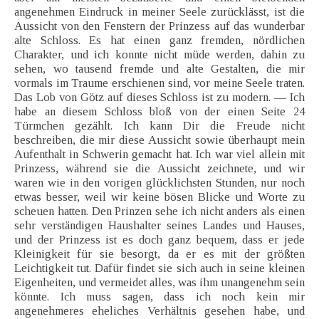
angenehmen Eindruck in meiner Seele zurücklässt, ist die
Aussicht von den Fenstern der Prinzess auf das wunderbar
alte Schloss. Es hat einen ganz fremden, nördlichen
Charakter, und ich konnte nicht müde werden, dahin zu
sehen, wo tausend fremde und alte Gestalten, die mir
vormals im Traume erschienen sind, vor meine Seele traten.
Das Lob von Götz auf dieses Schloss ist zu modern. — Ich
habe an diesem Schloss bloß von der einen Seite 24
Türmchen gezählt. Ich kann Dir die Freude nicht
beschreiben, die mir diese Aussicht sowie überhaupt mein
Aufenthalt in Schwerin gemacht hat. Ich war viel allein mit
Prinzess, während sie die Aussicht zeichnete, und wir
waren wie in den vorigen glücklichsten Stunden, nur noch
etwas besser, weil wir keine bösen Blicke und Worte zu
scheuen hatten. Den Prinzen sehe ich nicht anders als einen
sehr verständigen Haushalter seines Landes und Hauses,
und der Prinzess ist es doch ganz bequem, dass er jede
Kleinigkeit für sie besorgt, da er es mit der größten
Leichtigkeit tut. Dafür findet sie sich auch in seine kleinen
Eigenheiten, und vermeidet alles, was ihm unangenehm sein
könnte. Ich muss sagen, dass ich noch kein mir
angenehmeres eheliches Verhältnis gesehen habe, und