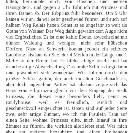
bitten, beurlaubte mich von Boschen und meinen
Hausgöttern, und gegen 2 Uhr fuhr ich mit Prinzess und
ihren Damen ab. Der Erbprinz fuhr besonders. Um 5 Uhr
kamen wir an, da wir sehr geschwind fuhren und auch auf
halbem Weg Relais hatten. Sonst ist es ungefähr so weit als
Gotha von Weimar. Der Weg dahin gewährt dem Auge nicht
viel Ergötzliches. Es ist eine kahle Ebene, abwechselnd mit
dünner Waldung und wenigen, nicht sehr hübschen
Dörfern. Nabe an Schwerin kommt jedoch ein schönes
Laubholz, alsdann der See, der 4 Meilen in der Länge und 1
Meile in der Breite hat. Er bildet einige Inseln und hat
manche artige Abwechselung. Das uralte Schloss liegt daran
und präsentiert sich wunderbar. Wir fuhren durch den
großen Schlossgarten, der auch im alten Geschmack ist,
aber doch angenehme Partien hat; alsdann zeigte sich das
Haus vom Erbprinzen gleich vor dem Eingang der Stadt.
Prinzess, die dieses Haus besonders liebt, nennt es
Emilyhouse, weil es freundlich, reinlich und
geschmackvoll eingerichtet ist. Unten sind auf jeder Seite
zwei sehr artige Zimmer, wo ich mit Fräulein Tann auf
einen Seite wohnte. Prinzess eilte, mich hinauf in ihre
Zimmer zu führen, die wirklich allerliebst sind. Was mich
aber am meisten bezauberte und einen bleibenden