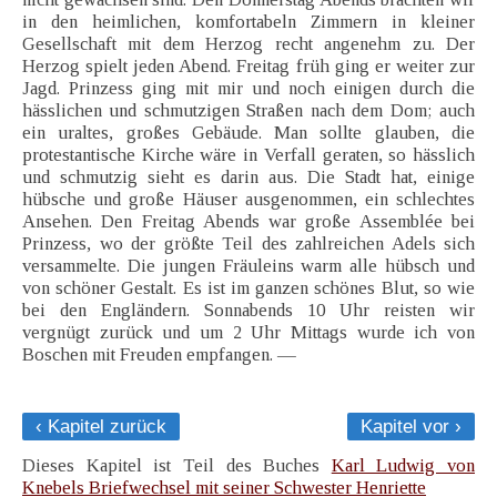
in den heimlichen, komfortabeln Zimmern in kleiner
Gesellschaft mit dem Herzog recht angenehm zu. Der
Herzog spielt jeden Abend. Freitag früh ging er weiter zur
Jagd. Prinzess ging mit mir und noch einigen durch die
hässlichen und schmutzigen Straßen nach dem Dom; auch
ein uraltes, großes Gebäude. Man sollte glauben, die
protestantische Kirche wäre in Verfall geraten, so hässlich
und schmutzig sieht es darin aus. Die Stadt hat, einige
hübsche und große Häuser ausgenommen, ein schlechtes
Ansehen. Den Freitag Abends war große Assemblée bei
Prinzess, wo der größte Teil des zahlreichen Adels sich
versammelte. Die jungen Fräuleins warm alle hübsch und
von schöner Gestalt. Es ist im ganzen schönes Blut, so wie
bei den Engländern. Sonnabends 10 Uhr reisten wir
vergnügt zurück und um 2 Uhr Mittags wurde ich von
Boschen mit Freuden empfangen. —
‹ Kapitel zurück
Kapitel vor ›
Dieses Kapitel ist Teil des Buches
Karl Ludwig von
Knebels Briefwechsel mit seiner Schwester Henriette