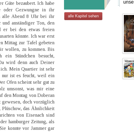
unse
er Güte bezaubert. Ich habe
de oder Gezwungne in ihr
h alle Abend 8 Uhr bei ihr
alle Kapitel sehen
r und anständiger Ton, den
l er bei den etwas freien
ausarten könnte. Ich war erst
n Mittag zur Tafel gebeten
wir wollen, zu kommen. Bis
h ein Stündchen besucht,
Da wird denn auch Deiner
ich. Mein Quartier ist sehr
 nur ist es feucht, weil ein
r Ofen scheint sehr gut zu
olz umsonst, was mir eine
auf den Montag von Doberan
t gewesen, doch vorzüglich
, Plüschow, das Ähnlichkeit
hrichten von Eisenach sind
 der hamburger Zeitung, als
. Sie konnte vor Jammer gar