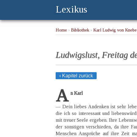
Lexikus
Home
›
Bibliothek
›
Karl Ludwig von Knebel
Ludwigslust, Freitag d
‹ Kapitel zurück
A
n Karl
— Dein liebes Andenken ist sehr leben
die ich so interessant und liebenswürdi
mit treuer Seele ergeben. Ihre Lebenswe
der sonstigen verschieden, da ihre Fa
Menschen Ansprüche auf ihre Zeit mac