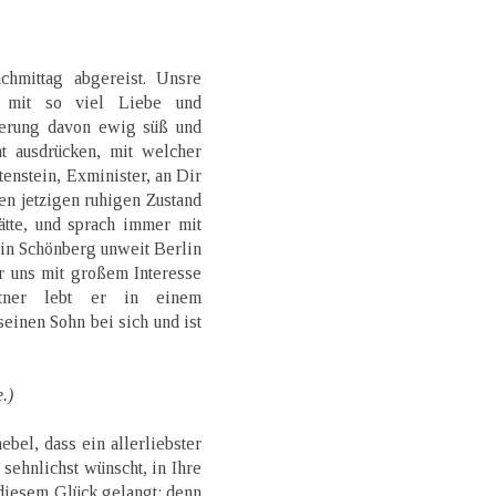
hmittag abgereist. Unsre
 mit so viel Liebe und
nnerung davon ewig süß und
t ausdrücken, mit welcher
enstein, Exminister, an Dir
den jetzigen ruhigen Zustand
ätte, und sprach immer mit
 in Schönberg unweit Berlin
r uns mit großem Interesse
rtner lebt er in einem
seinen Sohn bei sich und ist
.)
ebel, dass ein allerliebster
 sehnlichst wünscht, in Ihre
diesem Glück gelangt; denn