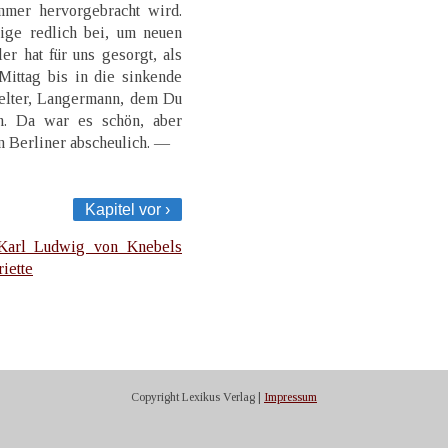
mmer hervorgebracht wird.
rige redlich bei, um neuen
r hat für uns gesorgt, als
Mittag bis in die sinkende
 Zelter, Langermann, dem Du
en. Da war es schön, aber
en Berliner abscheulich. —
Kapitel vor ›
Karl Ludwig von Knebels
iette
Copyright Lexikus Verlag |
Impressum