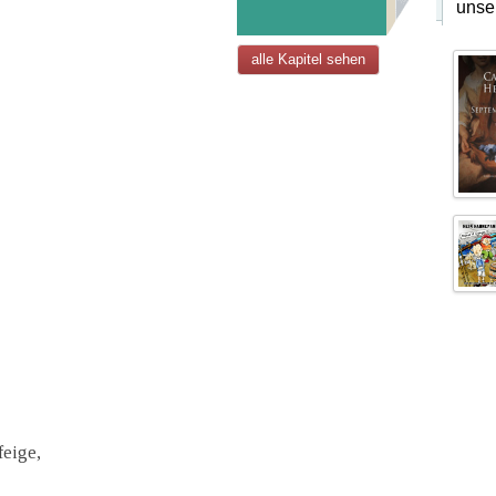
unse
alle Kapitel sehen
feige,