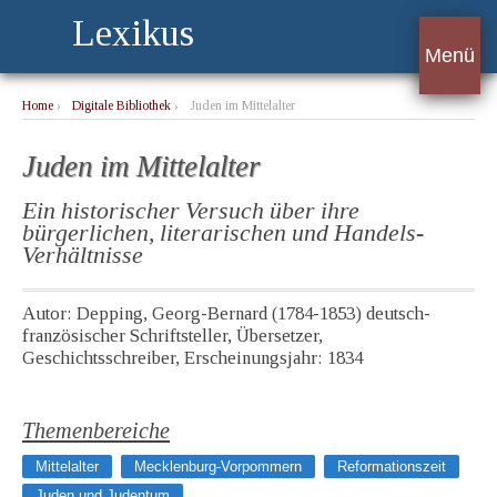
Lexikus
Menü
Home
›
Digitale Bibliothek
›
Juden im Mittelalter
Juden im Mittelalter
Ein historischer Versuch über ihre
bürgerlichen, literarischen und Handels-
Verhältnisse
Autor: Depping, Georg-Bernard (1784-1853) deutsch-
französischer Schriftsteller, Übersetzer,
Geschichtsschreiber, Erscheinungsjahr: 1834
Themenbereiche
Mittelalter
Mecklenburg-Vorpommern
Reformationszeit
Juden und Judentum