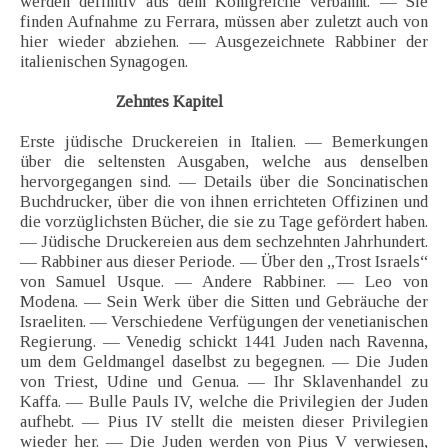
werden definitiv aus dem Königreiche verbannt. — Sie
finden Aufnahme zu Ferrara, müssen aber zuletzt auch von
hier wieder abziehen. — Ausgezeichnete Rabbiner der
italienischen Synagogen.
Zehntes Kapitel
Erste jüdische Druckereien in Italien. — Bemerkungen
über die seltensten Ausgaben, welche aus denselben
hervorgegangen sind. — Details über die Soncinatischen
Buchdrucker, über die von ihnen errichteten Offizinen und
die vorzüglichsten Bücher, die sie zu Tage gefördert haben.
— Jüdische Druckereien aus dem sechzehnten Jahrhundert.
— Rabbiner aus dieser Periode. — Über den „Trost Israels“
von Samuel Usque. — Andere Rabbiner. — Leo von
Modena. — Sein Werk über die Sitten und Gebräuche der
Israeliten. — Verschiedene Verfügungen der venetianischen
Regierung. — Venedig schickt 1441 Juden nach Ravenna,
um dem Geldmangel daselbst zu begegnen. — Die Juden
von Triest, Udine und Genua. — Ihr Sklavenhandel zu
Kaffa. — Bulle Pauls IV, welche die Privilegien der Juden
aufhebt. — Pius IV stellt die meisten dieser Privilegien
wieder her. — Die Juden werden von Pius V verwiesen,