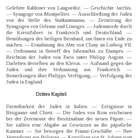
Gelehrte Rabbiner von Languedoc. — Geschichte Jarchis.
— Synagoge von Montpellier. — Ausschließung der Juden
von der Stelle des Stadtamtmanns. — Zerstörung der
Synagogen von Orleans und Limoges. — Judenmorde durch
die Kreuzfahrer in Frankreich und Deutschland. —
Bemühungen des heiligen Bernhard, um ihnen ein Ende zu
machen. — Ermahnung des Abts von Cluny an Ludwig VII.
— Ordonnanz in Betreff des Jahrmarkts zu Etampes. —
Reichtum der Juden von Paris unter Philipp August. —
Darlehen derselben an den Klerus. — Aufstand gegen die
Juden und ihre Verbannung aus Frankreich. —
Bemerkungen über Philipps Verfügung, — Verfolgung der
Juden in England.
Drittes Kapitel
Dienstbarkeit der Juden in Italien. — Ereignisse in
Bisignano und Chieti. — Die Juden von Rom erscheinen
bei der Zeremonie der Besitznahme der neuen Päpste. —
Sie zahlen eine Abgabe an Gewürzen an die päpstliche
Kammer. — Sie besorgen die Finanz-Geschäfte. — Ihre
Vertreibung aus Bologna. — Konzilium von St. Johann vom