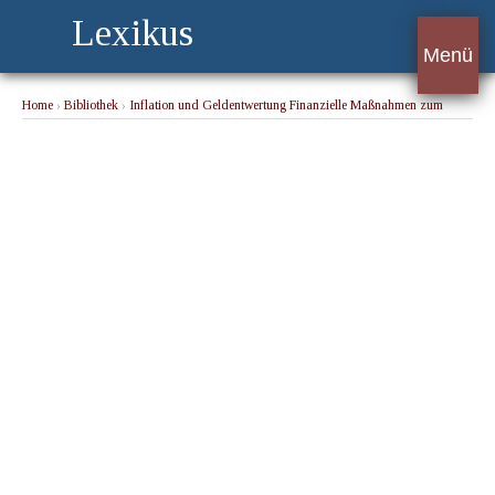
Lexikus
Menü
Home
›
Bibliothek
›
Inflation und Geldentwertung Finanzielle Maßnahmen zum
Abbau der Preise
› Thesaurierung von Noten.