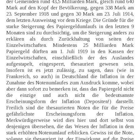
der Gemeinden rund 43,5 Milliarden Mark, gleich rund 640
Mark auf den Kopf der Bevölkerung, gegen 338 Mark am
23. September 1918 und gegen 30 Mark am 23. Juli 1914,
dem letzten Ausweistag vor dem Kriege. Die Gründe für die
starke Steigerung des Papiergeldumlaufs in den letzten 9
Monaten sind zu durchsichtig, um die Steigerung anders zu
erklären als durch Zurückhaltung von seiten der
Einzelwirtschaften. Mindestens 25 Milliarden Mark
Papiergeld dürften am 1. Juli 1919 in den Kassen der
Einzelwirtschaften, einschließlich der des Auslandes
aufgestapelt, eingesperrt, thesauriert gewesen sein.
Insofern ist es jetzt zulässig, zu sagen, dass (wie in
Frankreich, so auch) in Deutschland die Inflation in der
Zunahme des Notenumlaufes zum Ausdruck komme, wobei
aber dann sofort zu bemerken ist, dass das Papiergeld nicht
die einzige und auch nicht die bedeutsamste
Erscheinungsform der Inflation (Depositen!) darstellt.
Freilich sind die thesaurierten Noten die für die Preise
gefährlichste Erscheinungsform der Inflation.
Merkwürdigerweise wird dies hier und dort selbst von
denjenigen übersehen, die das Wesen der Inflation in dem
stark erhöhten Notenumlauf erblicken. Gewiss ist die Note,
solange sie thesauriert ist, der Einwirkung auf die Preise