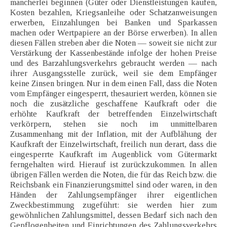
mancherlei beginnen (Güter oder Dienstleistungen kaufen,
Kosten bezahlen, Kriegsanleihe oder Schatzanweisungen
erwerben, Einzahlungen bei Banken und Sparkassen
machen oder Wertpapiere an der Börse erwerben). In allen
diesen Fällen streben aber die Noten — soweit sie nicht zur
Verstärkung der Kassenbestände infolge der hohen Preise
und des Barzahlungsverkehrs gebraucht werden — nach
ihrer Ausgangsstelle zurück, weil sie dem Empfänger
keine Zinsen bringen. Nur in dem einen Fall, dass die Noten
vom Empfänger eingesperrt, thesauriert werden, können sie
noch die zusätzliche geschaffene Kaufkraft oder die
erhöhte Kaufkraft der betreffenden Einzelwirtschaft
verkörpern, stehen sie noch im unmittelbaren
Zusammenhang mit der Inflation, mit der Aufblähung der
Kaufkraft der Einzelwirtschaft, freilich nun derart, dass die
eingesperrte Kaufkraft im Augenblick vom Gütermarkt
ferngehalten wird. Hierauf ist zurückzukommen. In allen
übrigen Fällen werden die Noten, die für das Reich bzw. die
Reichsbank ein Finanzierungsmittel sind oder waren, in den
Händen der Zahlungsempfänger ihrer eigentlichen
Zweckbestimmung zugeführt: sie werden hier zum
gewöhnlichen Zahlungsmittel, dessen Bedarf sich nach den
Gepflogenheiten und Einrichtungen des Zahlungsverkehrs