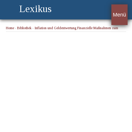
Lexikus
Menü
Home
›
Bibliothek
›
Inflation und Geldentwertung Finanzielle Maßnahmen zum
Abbau der Preise
› Notenumlauf und Inflation.