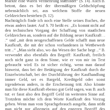
Markte eine Waren Vermehrung stattfindet“ (S. 14). Auch B.
betont, dass es bei der übermäßigen Geldschöpfung
nebensächlich sei, aus welchem Stoffe die neuen
Geldzeichen bestehen (S. 12).
Nachträglich finde ich noch eine Stelle seines Buches, die
etwas anders lautet. Auf S. 70 heißt es: ,,Es kommt nicht auf
den technischen Vorgang der Schaffung von staatlichen
Geldzeichen an, sondern auf die Bildung neuer Kaufkraft . .
.“ und „mit dem neugeschaffenen Gelde schafft man neue
Kaufkraft, die mit der schon vorhandenen in Wettbewerb
tritt ...“ „Man sieht also, wo das Wesen der Sache hegt ...“ B.
verwendet also ebenfalls den Begriff: Kaufkraft, freilich
noch nicht ganz in dem Sinne, wie er von mir im Text
gebraucht wird. Es ist sicher richtig, wenn man darauf
hinweist, dass bei der Betätigung der Kaufkraft durch die
Einzelwirtschaft, bei der Durchführung der Kaufhandlung
immer Geld, sei es Bargeld, Kreditgeld oder sonst
irgendetwas anders, in die Erscheinung tritt. Also könnte
man für diese Kaufkraft ebenso gut Geld sagen, was B. auch
tut; er fasst also den Begriff Geld im weitesten Sinne auf.
Trotzdem möchte ich dem Worte Kaufkraft den Vorzug
geben. Wenn man vom Sprachgebrauch ausgeht, dann stößt
man nicht nur allgemein auf den engeren Begriff des