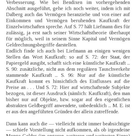
Verbesserung. Wie bei Bendixen im vorhergehenden
Abschnitt ausgeführt, gehe ich noch weiter, indem ich mit
Dalberg auch das Vermögen heranziehe und von einer auf
Einkommen und Vermögen beruhenden Kaufkraft der
Einzelwirtschaften spreche. Auf S. 77 hält Liefmann dies für
zulässig, ja erst nach seiner Wirtschaftstheorie überhaupt
für möglich, weil in seinem Sinne Kapital und Vermögen
Geldrechnungsbegriffe darstellen.
Endlich finde ich auch bei Liefmann an einigen wenigen
Stellen das Wort Kaufkraft; so auf S. 72: der Staat, der
Papiergeld ausgibt, schafft sich eine künstliche Kaufkraft ...
S. 90: zusätzliche, nicht aus dem regulären Tauschverkehr
stammende Kaufkraft ... S. 96: Nur auf die künstliche
Kaufkraft kommt es hinsichtlich des Einflusses auf die
Preise an . . . Und S. 72: Hier auf wirtschaftende Subjekte
bezogen, ist dieser Ausdruck (nämlich: Kaufkraft), den man
bisher nur auf Objekte, bzw. sogar auf den eigentlichen
abstrakten Geldbegriff anwendete, unbedenklich ... M. E. ist
er aus den angeführten Gründen der allein zutreffende.
Dann kann auch die — vielleicht nicht immer beabsichtigte
— schiefe Vorstellung nicht aufkommen, als ob irgendeine
Menge Geldes (im engeren, weiteren und weitesten Sinne)