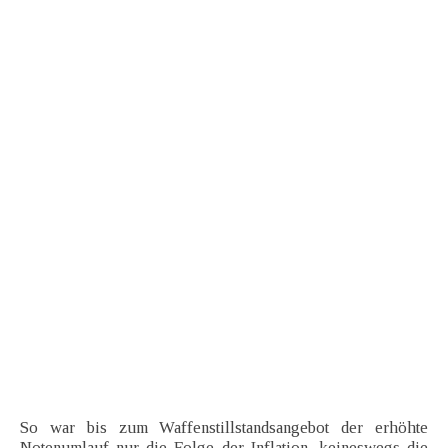
So war bis zum Waffenstillstandsangebot der erhöhte
Notenumlauf nur die Folge der Inflation, keineswegs die