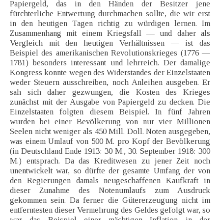
Papiergeld, das in den Händen der Besitzer jene
fürchterliche Entwertung durchmachen sollte, die wir erst
in den heutigen Tagen richtig zu würdigen lernen. Im
Zusammenhang mit einem Kriegsfall — und daher als
Vergleich mit den heutigen Verhältnissen — ist das
Beispiel des amerikanischen Revolutionskrieges (1776 —
1781) besonders interessant und lehrreich. Der damalige
Kongress konnte wegen des Widerstandes der Einzelstaaten
weder Steuern ausschreiben, noch Anleihen ausgeben. Er
sah sich daher gezwungen, die Kosten des Krieges
zunächst mit der Ausgabe von Papiergeld zu decken. Die
Einzelstaaten folgten diesem Beispiel. In fünf Jahren
wurden bei einer Bevölkerung von nur vier Millionen
Seelen nicht weniger als 450 Mill. Doll. Noten ausgegeben,
was einem Umlauf von 500 M. pro Kopf der Bevölkerung
(in Deutschland Ende 1913: 30 M., 30. September 1918: 300
M.) entsprach. Da das Kreditwesen zu jener Zeit noch
unentwickelt war, so dürfte der gesamte Umfang der von
den Regierungen damals neugeschaffenen Kaufkraft in
dieser Zunahme des Notenumlaufs zum Ausdruck
gekommen sein. Da ferner die Gütererzeugung nicht im
entferntesten dieser Vermehrung des Geldes gefolgt war, so
war das Beispiel einer mächtigen Inflation in der