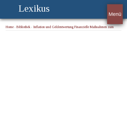
Lexikus
Menü
Home
›
Bibliothek
›
Inflation und Geldentwertung Finanzielle Maßnahmen zum
Abbau der Preise
› Geldvermehrung und Begriff: Inflation.