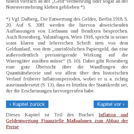
hinein vielfach an der ,,Geld“vermehrung oder sogar an der
Notenvermehrung kleben geblieben *).
*) Vgl. Dalberg, Die Entwertung des Geldes, Berlin 1918. S.
20. Auf S. 39ff. werden die hiervon abweichenden
Auffassungen von Liefmann und Bendixen besprochen.
Auch Rosenberg, Valutafragen, Wien 1918, spricht in seiner
sonst klaren und lehrreichen Schrift stets von dem
Geldumlauf, von dem „uneinlöslichen Papiergeld, das eine
außerordentlich preissteigernde Wirkung auf die
Warengüter ausüben müsse“ (S. 10). Dabei gibt Rosenberg
eine gute Übersicht über die Wandlungen der
Quantitätstheorie und vor allem über den historischen
Verlauf früherer Inflationsperioden, wobei er u. a. richtig
auseinandersetzt (S. 13), dass es letzthin der Staatskredit sei,
der die Erscheinungen hervorgerufen habe.
‹ Kapitel zurück
Kapitel vor ›
Dieses Kapitel ist Teil des Buches
Inflation und
Geldentwertung Finanzielle Maßnahmen zum Abbau der
Preise