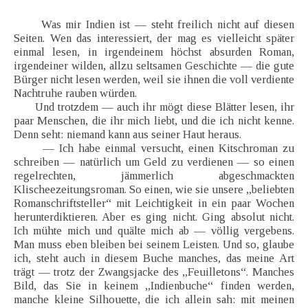
Was mir Indien ist — steht freilich nicht auf diesen
Seiten. Wen das interessiert, der mag es vielleicht später
einmal lesen, in irgendeinem höchst absurden Roman,
irgendeiner wilden, allzu seltsamen Geschichte — die gute
Bürger nicht lesen werden, weil sie ihnen die voll verdiente
Nachtruhe rauben würden.
Und trotzdem — auch ihr mögt diese Blätter lesen, ihr
paar Menschen, die ihr mich liebt, und die ich nicht kenne.
Denn seht: niemand kann aus seiner Haut heraus.
— Ich habe einmal versucht, einen Kitschroman zu
schreiben — natürlich um Geld zu verdienen — so einen
regelrechten, jämmerlich abgeschmackten
Klischeezeitungsroman. So einen, wie sie unsere „beliebten
Romanschriftsteller“ mit Leichtigkeit in ein paar Wochen
herunterdiktieren. Aber es ging nicht. Ging absolut nicht.
Ich mühte mich und quälte mich ab — völlig vergebens.
Man muss eben bleiben bei seinem Leisten. Und so, glaube
ich, steht auch in diesem Buche manches, das meine Art
trägt — trotz der Zwangsjacke des „Feuilletons“. Manches
Bild, das Sie in keinem „Indienbuche“ finden werden,
manche kleine Silhouette, die ich allein sah: mit meinen