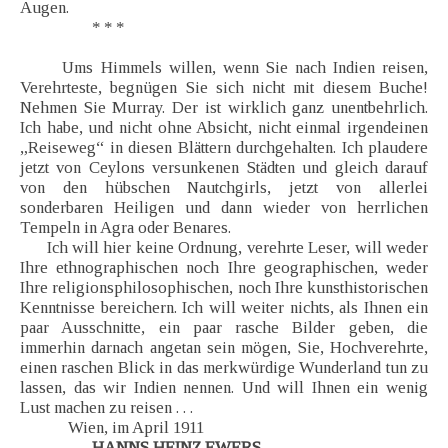
Augen.
* * *
Ums Himmels willen, wenn Sie nach Indien reisen,
Verehrteste, begnügen Sie sich nicht mit diesem Buche!
Nehmen Sie Murray. Der ist wirklich ganz unentbehrlich.
Ich habe, und nicht ohne Absicht, nicht einmal irgendeinen
„Reiseweg“ in diesen Blättern durchgehalten. Ich plaudere
jetzt von Ceylons versunkenen Städten und gleich darauf
von den hübschen Nautchgirls, jetzt von allerlei
sonderbaren Heiligen und dann wieder von herrlichen
Tempeln in Agra oder Benares.
Ich will hier keine Ordnung, verehrte Leser, will weder
Ihre ethnographischen noch Ihre geographischen, weder
Ihre religionsphilosophischen, noch Ihre kunsthistorischen
Kenntnisse bereichern. Ich will weiter nichts, als Ihnen ein
paar Ausschnitte, ein paar rasche Bilder geben, die
immerhin darnach angetan sein mögen, Sie, Hochverehrte,
einen raschen Blick in das merkwürdige Wunderland tun zu
lassen, das wir Indien nennen. Und will Ihnen ein wenig
Lust machen zu reisen . . .
Wien, im April 1911
HANNS HEINZ EWERS.