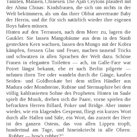
Tamilen, Malaien, Chinesen. Die Ajah Ceylons plaudert mit
der Ahma Chinas: Kindsfrauen, die sich um nichts in der
Welt bekümmern, als um das ihrer Obhut anvertraute Baby
der Herrin, und die für sich natürlich wieder ihre eigenen
Boys haben müssen.
Hinten auf den Terrassen, nach dem Meer zu, lagern die
Gaukler. Sie lassen Mangobäume aus dem in den Staub
gesteckten Kern wachsen, lassen den Mungo mit der Kobra
kämpfen, fressen Glas und Feuer, machen tausend Tricks
und schwatzen in allen Sprachen der Welt dazu. Schöne
Frauen in eleganten Toiletten — ach, im Galle-Face war
Poiret längst bekannt, ehe er nach Berlin pilgerte —
nehmen ihren Tee oder wandeln durch die Gänge, kaufen
Seiden- und Goldbrokate bei dem stillen Händler aus
Madura oder Mondsteine, Rubine und Sternsaphire bei dem
völlig kahlrasierten Sohne des Propheten. Hinten im Saale
spielt die Musik, drehen sich die Paare, vorne spielen die
befrackten Herren Billard, Poker und Bridge. Aber immer
wieder, wie ein klagendes Gespenst, fliegt ein kurzes Wort
durch alle Hallen und Säle, ein Wort, das zurzeit der Herr
ist des ganzen Ostens, das von allen Lippen tropft,
hundertmal am Tage, und hineinkriecht in alle Ohren:
„Rubber — how's rubber?“