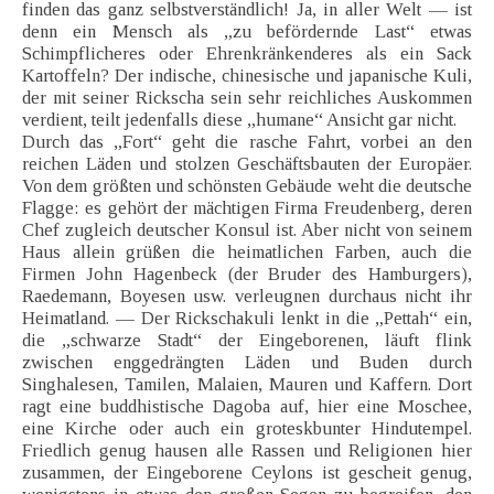
finden das ganz selbstverständlich! Ja, in aller Welt — ist
denn ein Mensch als „zu befördernde Last“ etwas
Schimpflicheres oder Ehrenkränkenderes als ein Sack
Kartoffeln? Der indische, chinesische und japanische Kuli,
der mit seiner Rickscha sein sehr reichliches Auskommen
verdient, teilt jedenfalls diese „humane“ Ansicht gar nicht.
Durch das „Fort“ geht die rasche Fahrt, vorbei an den
reichen Läden und stolzen Geschäftsbauten der Europäer.
Von dem größten und schönsten Gebäude weht die deutsche
Flagge: es gehört der mächtigen Firma Freudenberg, deren
Chef zugleich deutscher Konsul ist. Aber nicht von seinem
Haus allein grüßen die heimatlichen Farben, auch die
Firmen John Hagenbeck (der Bruder des Hamburgers),
Raedemann, Boyesen usw. verleugnen durchaus nicht ihr
Heimatland. — Der Rickschakuli lenkt in die „Pettah“ ein,
die „schwarze Stadt“ der Eingeborenen, läuft flink
zwischen enggedrängten Läden und Buden durch
Singhalesen, Tamilen, Malaien, Mauren und Kaffern. Dort
ragt eine buddhistische Dagoba auf, hier eine Moschee,
eine Kirche oder auch ein groteskbunter Hindutempel.
Friedlich genug hausen alle Rassen und Religionen hier
zusammen, der Eingeborene Ceylons ist gescheit genug,