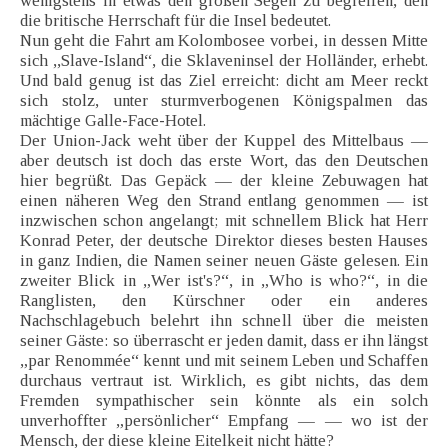
wenigstens in etwas den großen Segen zu begreifen, den
die britische Herrschaft für die Insel bedeutet.
Nun geht die Fahrt am Kolombosee vorbei, in dessen Mitte
sich ,,Slave-Island“, die Sklaveninsel der Holländer, erhebt.
Und bald genug ist das Ziel erreicht: dicht am Meer reckt
sich stolz, unter sturmverbogenen Königspalmen das
mächtige Galle-Face-Hotel.
Der Union-Jack weht über der Kuppel des Mittelbaus —
aber deutsch ist doch das erste Wort, das den Deutschen
hier begrüßt. Das Gepäck — der kleine Zebuwagen hat
einen näheren Weg den Strand entlang genommen — ist
inzwischen schon angelangt; mit schnellem Blick hat Herr
Konrad Peter, der deutsche Direktor dieses besten Hauses
in ganz Indien, die Namen seiner neuen Gäste gelesen. Ein
zweiter Blick in „Wer ist's?“, in „Who is who?“, in die
Ranglisten, den Kürschner oder ein anderes
Nachschlagebuch belehrt ihn schnell über die meisten
seiner Gäste: so überrascht er jeden damit, dass er ihn längst
„par Renommée“ kennt und mit seinem Leben und Schaffen
durchaus vertraut ist. Wirklich, es gibt nichts, das dem
Fremden sympathischer sein könnte als ein solch
unverhoffter „persönlicher“ Empfang — — wo ist der
Mensch, der diese kleine Eitelkeit nicht hätte?