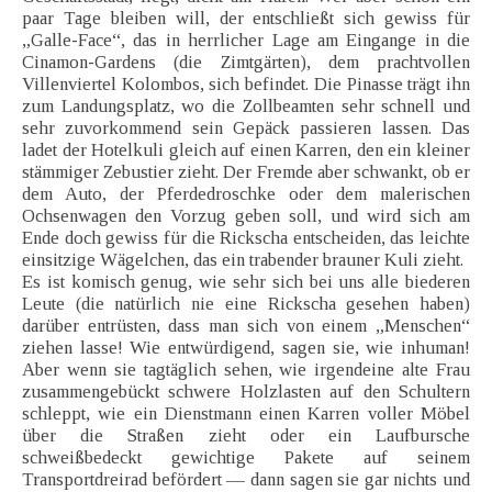
paar Tage bleiben will, der entschließt sich gewiss für
„Galle-Face“, das in herrlicher Lage am Eingange in die
Cinamon-Gardens (die Zimtgärten), dem prachtvollen
Villenviertel Kolombos, sich befindet. Die Pinasse trägt ihn
zum Landungsplatz, wo die Zollbeamten sehr schnell und
sehr zuvorkommend sein Gepäck passieren lassen. Das
ladet der Hotelkuli gleich auf einen Karren, den ein kleiner
stämmiger Zebustier zieht. Der Fremde aber schwankt, ob er
dem Auto, der Pferdedroschke oder dem malerischen
Ochsenwagen den Vorzug geben soll, und wird sich am
Ende doch gewiss für die Rickscha entscheiden, das leichte
einsitzige Wägelchen, das ein trabender brauner Kuli zieht.
Es ist komisch genug, wie sehr sich bei uns alle biederen
Leute (die natürlich nie eine Rickscha gesehen haben)
darüber entrüsten, dass man sich von einem „Menschen“
ziehen lasse! Wie entwürdigend, sagen sie, wie inhuman!
Aber wenn sie tagtäglich sehen, wie irgendeine alte Frau
zusammengebückt schwere Holzlasten auf den Schultern
schleppt, wie ein Dienstmann einen Karren voller Möbel
über die Straßen zieht oder ein Laufbursche
schweißbedeckt gewichtige Pakete auf seinem
Transportdreirad befördert — dann sagen sie gar nichts und