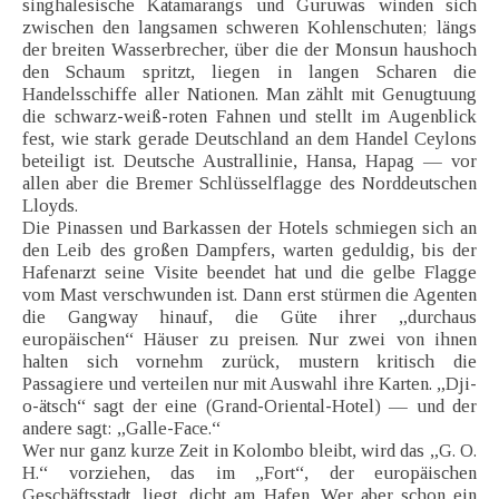
singhalesische Katamarangs und Guruwas winden sich
zwischen den langsamen schweren Kohlenschuten; längs
der breiten Wasserbrecher, über die der Monsun haushoch
den Schaum spritzt, liegen in langen Scharen die
Handelsschiffe aller Nationen. Man zählt mit Genugtuung
die schwarz-weiß-roten Fahnen und stellt im Augenblick
fest, wie stark gerade Deutschland an dem Handel Ceylons
beteiligt ist. Deutsche Australlinie, Hansa, Hapag — vor
allen aber die Bremer Schlüsselflagge des Norddeutschen
Lloyds.
Die Pinassen und Barkassen der Hotels schmiegen sich an
den Leib des großen Dampfers, warten geduldig, bis der
Hafenarzt seine Visite beendet hat und die gelbe Flagge
vom Mast verschwunden ist. Dann erst stürmen die Agenten
die Gangway hinauf, die Güte ihrer „durchaus
europäischen“ Häuser zu preisen. Nur zwei von ihnen
halten sich vornehm zurück, mustern kritisch die
Passagiere und verteilen nur mit Auswahl ihre Karten. „Dji-
o-ätsch“ sagt der eine (Grand-Oriental-Hotel) — und der
andere sagt: „Galle-Face.“
Wer nur ganz kurze Zeit in Kolombo bleibt, wird das „G. O.
H.“ vorziehen, das im „Fort“, der europäischen
Geschäftsstadt, liegt, dicht am Hafen. Wer aber schon ein