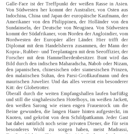
Galle-Face ist der Treffpunkt der weißen Rasse in Asien.
Von Südwesten her kommt der Australier, von Osten aus
Indochina, China und Japan der europäische Kaufmann, der
Amerikaner von den Philippinen, der Holländer von den
Sundainseln, der Deutsche von Neuginea. Von Südwesten
kommt der Südafrikaner, vom Norden der Angloindier, vom
Nordwesten der Europäer aller Länder. Hier trifft der
Diplomat mit dem Handelsherrn zusammen, der Mann der
Kopra-, Rubber- und Teeplantagen mit dem Seeoffizier, der
Forscher mit dem Hammelherdenbesitzer. Bunt wird das
Bild durch den indischen Maharadscha, Nabob oder Nizam,
den japanischen, chinesischen oder siamesischen Prinzen,
den malaiischen Sultan, den Parsi-Großkaufmann und den
maurischen Juwelier. Und das alles vereint ein besonderer
Kitt: der Globetrotter.
Überall durch die weiten Empfangshallen laufen barfüßig
und still die singhalesischen Hotelboys, im weißen Jackett,
den weißen Sarong wie einen engen Frauenrock um die
Beine gewunden, die langen Haare hinten aufgesteckt, im
Knoten, und gekrönt von dem Schildpattkamm. Jeder Gast
hat dabei natürlich noch seine privaten Diener, die für sein
besonderes Wohl zu sorgen haben, meist Madrassi,