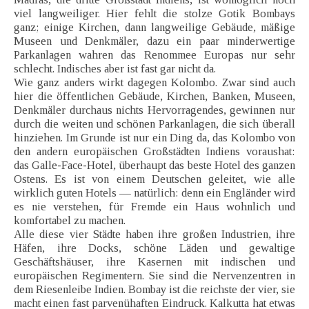
viel langweiliger. Hier fehlt die stolze Gotik Bombays
ganz; einige Kirchen, dann langweilige Gebäude, mäßige
Museen und Denkmäler, dazu ein paar minderwertige
Parkanlagen wahren das Renommee Europas nur sehr
schlecht. Indisches aber ist fast gar nicht da.
Wie ganz anders wirkt dagegen Kolombo. Zwar sind auch
hier die öffentlichen Gebäude, Kirchen, Banken, Museen,
Denkmäler durchaus nichts Hervorragendes, gewinnen nur
durch die weiten und schönen Parkanlagen, die sich überall
hinziehen. Im Grunde ist nur ein Ding da, das Kolombo von
den andern europäischen Großstädten Indiens voraushat:
das Galle-Face-Hotel, überhaupt das beste Hotel des ganzen
Ostens. Es ist von einem Deutschen geleitet, wie alle
wirklich guten Hotels — natürlich: denn ein Engländer wird
es nie verstehen, für Fremde ein Haus wohnlich und
komfortabel zu machen.
Alle diese vier Städte haben ihre großen Industrien, ihre
Häfen, ihre Docks, schöne Läden und gewaltige
Geschäftshäuser, ihre Kasernen mit indischen und
europäischen Regimentern. Sie sind die Nervenzentren in
dem Riesenleibe Indien. Bombay ist die reichste der vier, sie
macht einen fast parvenühaften Eindruck. Kalkutta hat etwas