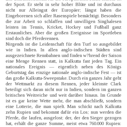
der Sport. Er steht in sehr hoher Blüte und ist durchaus
nicht nur Alleingut der Europäer; längst haben die
Eingeborenen sich aller Rasenspiele bemächtigt. Besonders
die zur Arbeit so schlaffen und unwilligen Singhalesen
leisten im Tennis, Kricket, Hockey und Fußball ganz
Erstaunliches. Aber die großen Ereignisse im Sportleben
sind doch die Pferderennen.
Nirgends ist die Leidenschaft für den Turf so ausgebildet
wie in Indien. In allen anglo-indischen Städten sind
ausgezeichnete Rennbahnen und finden w?hrend der Saison
eine Menge Rennen statt, in Kalkutta fast jeden Tag. Ein
nationales Ereignis — eigentlich neben des Königs
Geburtstag das einzige nationale anglo-indische Fest — ist
das große Kalkutta-Sweepstake. Durch ein ganzes Jahr geht
der Wettmarkt zu diesem Rennen, jeder kleinste Clark
beteiligt sich daran nicht nur in Indien, sondern im ganzen
britischen Weitreiche und weit darüber hinaus. Im Grunde
ist es gar keine Wette mehr, die man abschließt, sondern
eine Lotterie, die man spielt. Man schickt nach Kalkutta
zehn Rupien und bekommt dafür ein Los; nun werden die
Pferde, die laufen, ausgelost; der, der den Sieger gezogen
hat, erhält die ganze Summe, meist etwa 760.000 Rupien: