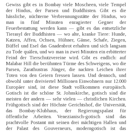
Gewiss gibt es in Bombay viele Moscheen, viele Tempel
der Hindus, der Parsen und Buddhisten. Gibt es die
hässliche, nüchterne Verbrennungsstätte der Hindus, wo
man in fünf Minuten enragierter Gegner der
Feuerbestattung werden kann — gibt es das entsetzliche
Tierasyl der Buddhisten — wo alte, kranke Tiere: Hunde,
Katzen, Affen, Ochsen, Hühner, Gänse, Schafe, Ziegen,
Büffel und Esel das Gnadenbrot erhalten und sich langsam
zu Tode quälen, und wo man in zwei Minuten ein erbitterter
Feind der Tierschutzvereine wird. Gibt es endlich: auf
Malabar Hill die berühmten Türme des Schweigens, wo die
Parsen, Zarathustras Jünger, die nackten Leichen ihrer
Toten von den Geiern fressen lassen. Und dennoch, und
obwohl unter dreiviertel Millionen Einwohnern nur 12.000
Europäer sind, ist diese Stadt vollkommen europäisch.
Gotisch ist die schöne St. Johnskirche, gotisch sind die
meisten der andern — sehr vielen — christlichen Kirchen.
Frühgotisch sind der Höchste Gerichtshof, die Universität,
das Bombay-Klubhaus, der Regierungspalast für
öffentliche Arbeiten. Venezianisch-gotisch sind das
prachtvolle Postamt mit seinen drei mächtigen Hallen und
der Palast des Gouverneurs, moderngotisch ist das