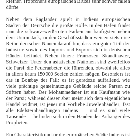
kleinen Tröpfchens europäischen Blutes sehr schwer fallen
dürfte.
Neben dem Engländer spielt in Indiens europäischen
Städten der Deutsche die größte Rolle. In den Häfen findet
man die schwarz-weiß-roten Farben am häufigsten neben
dem Union-Jack, in den Geschäftsstädten weisen stets eine
Reihe deutscher Namen darauf hin, dass ein guter Teil der
Industrie sowie des Imports und Exports sich in deutschen
Händen befindet. Neben ihnen: Franzosen, Skandinavier,
Schweizer. Unter den asiatischen Nationen sind zweifellos
die Parsi, die Feueranbeter, die führenden, obwohl sie alles
in allem kaum 150.000 Seelen zählen mögen. Besonders ist
das in Bombay der Fall; es ist geradezu auffallend, wie
viele prächtige gemeinnützige Gebäude reiche Parsen zu
Stiftern haben. Der Mohammedaner ist ein Kaufmann wie
der Parsi; während dieser aber meist sich dem eigentlichen
Handel widmet, ist jener mit Vorliebe Juwelenhändler; fast
alle Edelsteinhandlungen Indiens — und es sind viele
Tausende — befinden sich in den Händen der Anhänger des
Propheten.
Ein Charakteristikum für die europäischen Städte Indiens ist