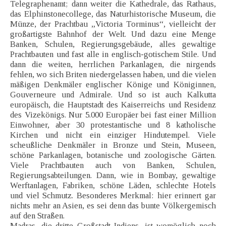
Telegraphenamt; dann weiter die Kathedrale, das Rathaus,
das Elphinstonecollege, das Naturhistorische Museum, die
Münze, der Prachtbau „Victoria Torminus“, vielleicht der
großartigste Bahnhof der Welt. Und dazu eine Menge
Banken, Schulen, Regierungsgebäude, alles gewaltige
Prachtbauten und fast alle in englisch-gotischem Stile. Und
dann die weiten, herrlichen Parkanlagen, die nirgends
fehlen, wo sich Briten niedergelassen haben, und die vielen
mäßigen Denkmäler englischer Könige und Königinnen,
Gouverneure und Admirale. Und so ist auch Kalkutta
europäisch, die Hauptstadt des Kaiserreichs und Residenz
des Vizekönigs. Nur 5.000 Europäer bei fast einer Million
Einwohner, aber 30 protestantische und 8 katholische
Kirchen und nicht ein einziger Hindutempel. Viele
scheußliche Denkmäler in Bronze und Stein, Museen,
schöne Parkanlagen, botanische und zoologische Gärten.
Viele Prachtbauten auch von Banken, Schulen,
Regierungsabteilungen. Dann, wie in Bombay, gewaltige
Werftanlagen, Fabriken, schöne Läden, schlechte Hotels
und viel Schmutz. Besonderes Merkmal: hier erinnert gar
nichts mehr an Asien, es sei denn das bunte Völkergemisch
auf den Straßen.
Madras, die dritte Großstadt Indiens, ist womöglich noch