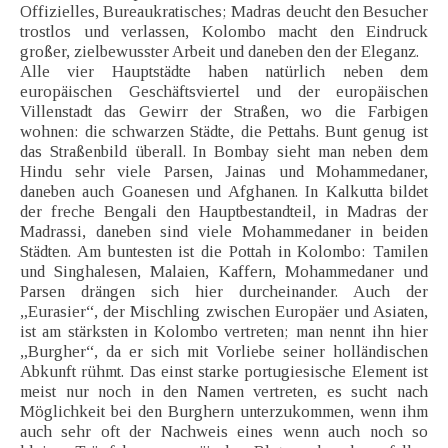
Offizielles, Bureaukratisches; Madras deucht den Besucher
trostlos und verlassen, Kolombo macht den Eindruck
großer, zielbewusster Arbeit und daneben den der Eleganz.
Alle vier Hauptstädte haben natürlich neben dem
europäischen Geschäftsviertel und der europäischen
Villenstadt das Gewirr der Straßen, wo die Farbigen
wohnen: die schwarzen Städte, die Pettahs. Bunt genug ist
das Straßenbild überall. In Bombay sieht man neben dem
Hindu sehr viele Parsen, Jainas und Mohammedaner,
daneben auch Goanesen und Afghanen. In Kalkutta bildet
der freche Bengali den Hauptbestandteil, in Madras der
Madrassi, daneben sind viele Mohammedaner in beiden
Städten. Am buntesten ist die Pottah in Kolombo: Tamilen
und Singhalesen, Malaien, Kaffern, Mohammedaner und
Parsen drängen sich hier durcheinander. Auch der
„Eurasier“, der Mischling zwischen Europäer und Asiaten,
ist am stärksten in Kolombo vertreten; man nennt ihn hier
„Burgher“, da er sich mit Vorliebe seiner holländischen
Abkunft rühmt. Das einst starke portugiesische Element ist
meist nur noch in den Namen vertreten, es sucht nach
Möglichkeit bei den Burghern unterzukommen, wenn ihm
auch sehr oft der Nachweis eines wenn auch noch so