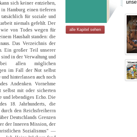
unse
ann sich keiner entziehen,
 in Hamburg einen tieferen
tatsächlich für soziale und
rbeit niemals gefehlt. Der
s wie von Todes wegen für
alle Kapitel sehen
einem Haushalt standen: die
naus. Das Verzeichnis der
h. Ein großer Teil unserer
 sind in der Verwaltung und
bei allen möglichen
gen im Fall der Not selbst
 und hinterlassen auch noch
rndes Andenken. Vornehme
 selbst mit oder sicherten
e und lebendiges Echo. Die
des 18. Jahrhunderts, die
durch den Reichsfreiherrn
 über Deutschlands Grenzen
r der Inneren Mission, der
ristlichen Sozialismus" —