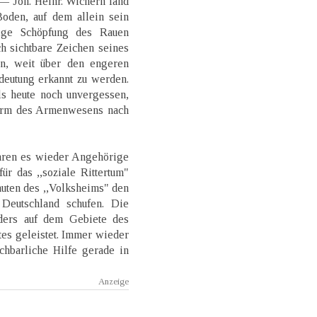
— Joh. Heinr. Wichern fand
oden, auf dem allein sein
ige Schöpfung des Rauen
ch sichtbare Zeichen seines
an, weit über den engeren
deutung erkannt zu werden.
ls heute noch unvergessen,
orm des Armenwesens nach
aren es wieder Angehörige
ür das ,,soziale Rittertum"
uten des ,,Volksheims" den
Deutschland schufen. Die
ders auf dem Gebiete des
es geleistet. Immer wieder
chbarliche Hilfe gerade in