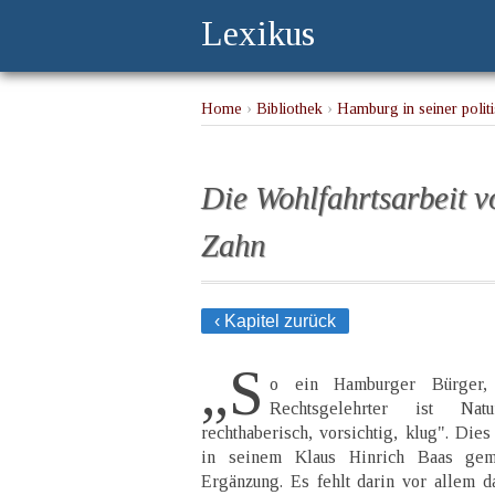
Lexikus
Home
›
Bibliothek
›
Hamburg in seiner politi
Die Wohlfahrtsarbeit v
Zahn
‹ Kapitel zurück
„S
o ein Hamburger Bürger,
Rechtsgelehrter ist Natur
rechthaberisch, vorsichtig, klug". Die
in seinem Klaus Hinrich Baas gema
Ergänzung. Es fehlt darin vor allem 