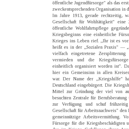
öffentliche Jugendfürsorge" als das ers
zweckentsprechenden Organisation in d
Im Jahre 1913, gerade rechtzeitig, w
Gesellschaft für Wohltätigkeit" eine Z
öffentliche Wohlfahrtspflege gegrün
Kriegsbeginns eine einheitliche Fürs
Krieges ins Leben rief. ,,Ihr ist es v
heißt es in der ,,Sozialen Praxis" — 
vielfach eingetretene Zersplitterun
vermieden und die Kriegsfürsorge
einheitlich organisiert worden ist". 
hier ein Gemeinsinn in allen Kreise
war. Der Name der ,,Kriegshilfe" ha
Deutschland eingebürgert. Die Kriegshi
Mittel zur Gründung der viel von au
besuchten Zentrale für Berufsberatung 
zur Verfügung und schuf frühzeiti
Gesellschaft für Arbeitsnachweis" den K
gemeinnützige Arbeitsvermittlung. V
Fürsorge für die Kriegsbeschädigten u