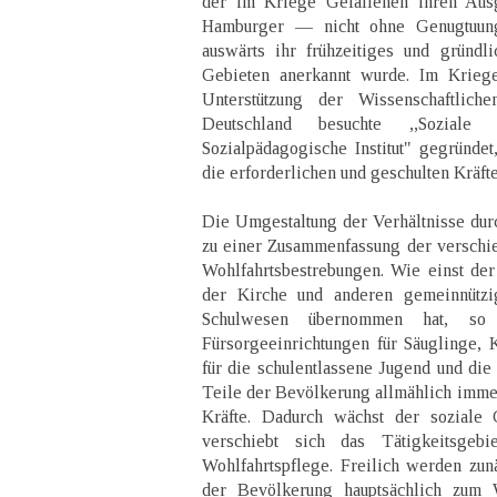
der im Kriege Gefallenen ihren Ausg
Hamburger — nicht ohne Genugtuun
auswärts ihr frühzeitiges und gründl
Gebieten anerkannt wurde. Im Krieg
Unterstützung der Wissenschaftlich
Deutschland besuchte ,,Soziale
Sozialpädagogische Institut" gegründet
die erforderlichen und geschulten Kräfte
Die Umgestaltung der Verhältnisse durch
zu einer Zusammenfassung der verschi
Wohlfahrtsbestrebungen. Wie einst der
der Kirche und anderen gemeinnütz
Schulwesen übernommen hat, so 
Fürsorgeeinrichtungen für Säuglinge, 
für die schulentlassene Jugend und die
Teile der Bevölkerung allmählich immer
Kräfte. Dadurch wächst der soziale 
verschiebt sich das Tätigkeitsgebie
Wohlfahrtspflege. Freilich werden zunä
der Bevölkerung hauptsächlich zum 