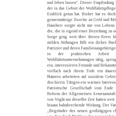
und leben lassen". Dieser Empfindung k
der in das Gebiet der Wohlfahrtspflege
Einblick getan hat. Bisher hat es doch 
gemeinnützige Zwecke an Geld und Mita
Hausherr sorgte nicht nur von Leben
die, die in irgend einer Beziehung zu s
Sorge ging weit über diesen Kreis hi
milden Stiftungen füllt ein dickes Buc
Patrizier und deren Familienangehörige
in der praktischen Arbeit 
Wohlfahrtsunternehmungen tätig, sprin
ein, interessieren Freunde und Bekannte
vielfach nach ihrem Tode ein daue
Naturen arbeiteten auf sozialem Gebiet
den hierin Tätigen ein warmes Interess
Patriotische Gesellschaft vom Ende 
Reform der Allgemeinen Armenanstalt 
von Voght um dieselbe Zeit hatten weit
hinaus bahnbrechende Wirkung. Der Vate
,,Begründer des neuen großzügigen ch