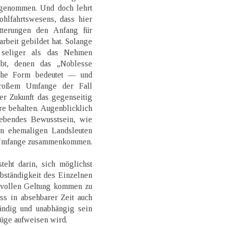
h genommen. Und doch lehrt
hlfahrtswesens, dass hier
tterungen den Anfang für
rbeit gebildet hat. Solange
seliger als das Nehmen
bt, denen das „Noblesse
iche Form bedeutet — und
roßem Umfange der Fall
r Zukunft das gegenseitig
re behalten. Augenblicklich
ebendes Bewusstsein, wie
n ehemaligen Landsleuten
 Umfange zusammenkommen.
teht darin, sich möglichst
bständigkeit des Einzelnen
 vollen Geltung kommen zu
ass in absehbarer Zeit auch
tändig und unabhängig sein
üge aufweisen wird.