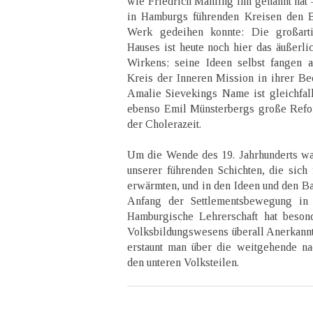
wie Friedrich Mahling ihn genannt hat 
in Hamburgs führenden Kreisen den B
Werk gedeihen konnte: Die großart
Hauses ist heute noch hier das äußerli
Wirkens; seine Ideen selbst fangen 
Kreis der Inneren Mission in ihrer Be
Amalie Sievekings Name ist gleichfal
ebenso Emil Münsterbergs große Ref
der Cholerazeit.
Um die Wende des 19. Jahrhunderts w
unserer führenden Schichten, die sich f
erwärmten, und in den Ideen und den Ba
Anfang der Settlementsbewegung in 
Hamburgische Lehrerschaft hat beson
Volksbildungswesens überall Anerkannt
erstaunt man über die weitgehende na
den unteren Volksteilen.