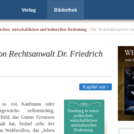
Verlag
Bibliothek
schen, wirtschaftlichen und kulturellen Bedeutung
› Die Wohlfahrtsarbeit vo
on Rechtsanwalt Dr. Friedrich
Kapitel vor ›
 so ein Kaufmann oder
gewächs: selbstsüchtig,
Hamburg in seiner
politischen,
s Bild, das Gustav Frenssen
wirtschaftlichen
lt hat, bedarf sehr der
und kulturellen
das Wohlwollen, das „leben
Bedeutung