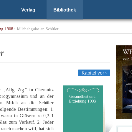
Verlag
Bibliothek
ng 1908
› Milchabgabe an Schüler
er
Kapitel vor ›
e „Allg. Ztg.“ in Chemnitz
alprogymnasium und an der
Gesundheit und
Erziehung 1908
on Milch an die Schüler
 folgende Bestimmungen: 1.
 warm in Gläsern zu 0,3 1
Glas zum Verkauf. 2. Jeder
rauch machen will, hat sich