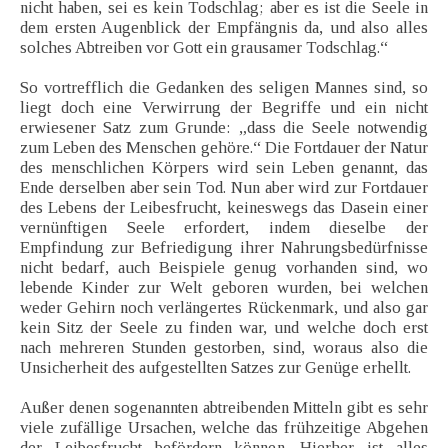
nicht haben, sei es kein Todschlag; aber es ist die Seele in
dem ersten Augenblick der Empfängnis da, und also alles
solches Abtreiben vor Gott ein grausamer Todschlag.“
So vortrefflich die Gedanken des seligen Mannes sind, so
liegt doch eine Verwirrung der Begriffe und ein nicht
erwiesener Satz zum Grunde: „dass die Seele notwendig
zum Leben des Menschen gehöre.“ Die Fortdauer der Natur
des menschlichen Körpers wird sein Leben genannt, das
Ende derselben aber sein Tod. Nun aber wird zur Fortdauer
des Lebens der Leibesfrucht, keineswegs das Dasein einer
vernünftigen Seele erfordert, indem dieselbe der
Empfindung zur Befriedigung ihrer Nahrungsbedürfnisse
nicht bedarf, auch Beispiele genug vorhanden sind, wo
lebende Kinder zur Welt geboren wurden, bei welchen
weder Gehirn noch verlängertes Rückenmark, und also gar
kein Sitz der Seele zu finden war, und welche doch erst
nach mehreren Stunden gestorben, sind, woraus also die
Unsicherheit des aufgestellten Satzes zur Genüge erhellt.
Außer denen sogenannten abtreibenden Mitteln gibt es sehr
viele zufällige Ursachen, welche das frühzeitige Abgehen
der Leibesfrucht befördern können. Hierher ist alles