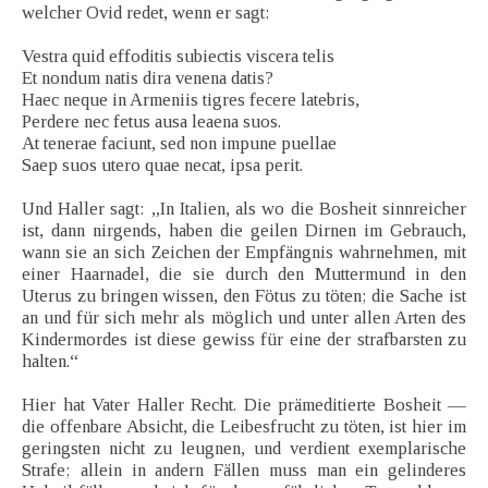
welcher Ovid redet, wenn er sagt:
Vestra quid effoditis subiectis viscera telis
Et nondum natis dira venena datis?
Haec neque in Armeniis tigres fecere latebris,
Perdere nec fetus ausa leaena suos.
At tenerae faciunt, sed non impune puellae
Saep suos utero quae necat, ipsa perit.
Und Haller sagt: „In Italien, als wo die Bosheit sinnreicher
ist, dann nirgends, haben die geilen Dirnen im Gebrauch,
wann sie an sich Zeichen der Empfängnis wahrnehmen, mit
einer Haarnadel, die sie durch den Muttermund in den
Uterus zu bringen wissen, den Fötus zu töten; die Sache ist
an und für sich mehr als möglich und unter allen Arten des
Kindermordes ist diese gewiss für eine der strafbarsten zu
halten.“
Hier hat Vater Haller Recht. Die prämeditierte Bosheit —
die offenbare Absicht, die Leibesfrucht zu töten, ist hier im
geringsten nicht zu leugnen, und verdient exemplarische
Strafe; allein in andern Fällen muss man ein gelinderes