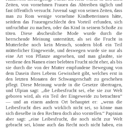
Zeiten, von vornehmen Frauen das Abtreiben täglich und
fast öffentlich versucht. Juvenal sagt von seinen Zeiten, dass
man zu Rom wenige vornehme Kindbetterinnen hätte,
seitdem das Frauengeschlecht den Vorteil erfunden, sich
unfruchtbar zu machen, oder das Kind in seinem Schoße zu
töten. Diese abscheuliche Mode wurde durch die
herrschende Meinung unterstützt, als sei die Frucht in
Mutterleibe noch kein Mensch, sondern bloß ein Teil
mütterlicher Eingeweide, und deswegen wurde sie nur als
eine Art von Pflanze angesehen, und man glaubte, sie
verdiene den Namen einer belebten Frucht nicht eher, als bis
sie durch die von der Mutter empfundene Bewegung von
dem Dasein ihres Lebens Gewissheit gibt, welches erst in
den letzten Monaten der Schwangerschaft zu geschehen
pflegt. Diese Meinung wurde in die Gesetze übertragen,
und Ulpian sagt: „die Leibesfrucht sei, ehe sie zur Welt
geboren wird, als ein Teil der Eingeweide zu betrachten“
— und an einem andern Ort behauptet er: „wenn die
Leibesfrucht dies auch wirklich nicht sei, so könne man
sich dieselbe in den Rechten doch also vorstellen.“ Papinian
aber sagt: „eine Leibesfrucht, die noch nicht zur Welt
gebracht sei, könne auch das Recht noch nicht haben, ein