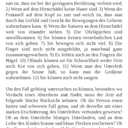
zart ist, dass sie bei der geringsten Berührung verletzt wird.
2) Wenn auf dem Hirnschädel keine Haare sind. 3) Wenn die
Fontanell auf dem Kopf so zart und weich ist, dass man
durch das Gefühl und Gesicht die Bewegungen des Gehirns
wahrnehmen kann. 4) Wenn die Suturen an dem Hirnschädel
weit von einander stehen. 5) Die Ohrläppchen sind
unvollkommen. 6) Sie können keinen vernehmlichen Laut
von sich geben. 7) Sie bewegen sich nicht viel. 8) Die
Finger sind noch nicht ausgebildet, ja manchmal ganz
zusammengewachsen. 9) Es fehlen auch an den Fingern die
Nägel. 10) Oftmals können sie für Schwachheit weder Urin
noch Kot von sich geben, 11) Wenn man den Unterleib
gegen die Sonne hält, so kann man die Gedärme
wahrnehmen. 12) Sie können auch nicht saugen.
Um den Fall gehörig untersuchen zu können, besonders wo
Verdacht eines Abtreibens statt findet, muss der Arzt auf
folgende Stücke Rücksicht nehmen: Ob die Person einen
harten und schweren Fall getan, und ob derselbe mit einer
starken Erschütterung des Unterleibes verbunden gewesen?
Ob an dem Unterleibe blutiges Unterlaufen, und an dem
Leibe des Kindes braune und blaue Flecken erscheinen? Ob