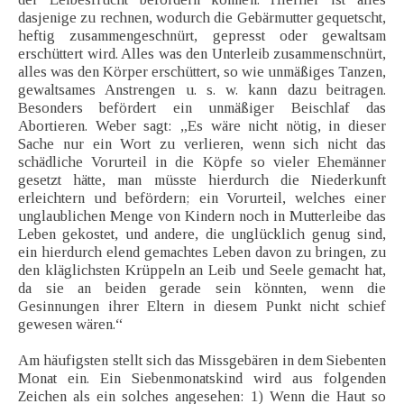
dasjenige zu rechnen, wodurch die Gebärmutter gequetscht,
heftig zusammengeschnürt, gepresst oder gewaltsam
erschüttert wird. Alles was den Unterleib zusammenschnürt,
alles was den Körper erschüttert, so wie unmäßiges Tanzen,
gewaltsames Anstrengen u. s. w. kann dazu beitragen.
Besonders befördert ein unmäßiger Beischlaf das
Abortieren. Weber sagt: „Es wäre nicht nötig, in dieser
Sache nur ein Wort zu verlieren, wenn sich nicht das
schädliche Vorurteil in die Köpfe so vieler Ehemänner
gesetzt hätte, man müsste hierdurch die Niederkunft
erleichtern und befördern; ein Vorurteil, welches einer
unglaublichen Menge von Kindern noch in Mutterleibe das
Leben gekostet, und andere, die unglücklich genug sind,
ein hierdurch elend gemachtes Leben davon zu bringen, zu
den kläglichsten Krüppeln an Leib und Seele gemacht hat,
da sie an beiden gerade sein könnten, wenn die
Gesinnungen ihrer Eltern in diesem Punkt nicht schief
gewesen wären.“
Am häufigsten stellt sich das Missgebären in dem Siebenten
Monat ein. Ein Siebenmonatskind wird aus folgenden
Zeichen als ein solches angesehen: 1) Wenn die Haut so