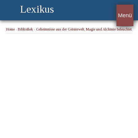
Lexikus
Menü
Home
›
Bibliothek
›
Geheimnisse aus der Geisterwelt, Magie und Alchimie beleuchtet
und in ihrer natürlichen Gestalt dargestellt
› Abortieren. Abtreiben