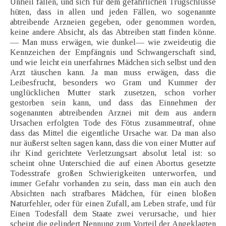
Unheil fällen, und sich für dem gefährlichen Trugschlusse
hüten, dass in allen und jeden Fällen, wo sogenannte
abtreibende Arzneien gegeben, oder genommen worden,
keine andere Absicht, als das Abtreiben statt finden könne.
— Man muss erwägen, wie dunkel— wie zweideutig die
Kennzeichen der Empfängnis und Schwangerschaft sind,
und wie leicht ein unerfahrnes Mädchen sich selbst und den
Arzt täuschen kann. Ja man muss erwägen, dass die
Leibesfrucht, besonders wo Gram und Kummer der
unglücklichen Mutter stark zusetzen, schon vorher
gestorben sein kann, und dass das Einnehmen der
sogenannten abtreibenden Arznei mit dem aus andern
Ursachen erfolgten Tode des Fötus zusammentraf, ohne
dass das Mittel die eigentliche Ursache war. Da man also
nur äußerst selten sagen kann, dass die von einer Mutter auf
ihr Kind gerichtete Verletzungsart absolut letal ist: so
scheint ohne Unterschied die auf einen Abortus gesetzte
Todesstrafe großen Schwierigkeiten unterworfen, und
immer Gefahr vorhanden zu sein, dass man ein auch den
Absichten nach strafbares Mädchen, für einen bloßen
Naturfehler, oder für einen Zufall, am Leben strafe, und für
Einen Todesfall dem Staate zwei verursache, und hier
scheint die gelindert Nennung zum Vorteil der Angeklagten