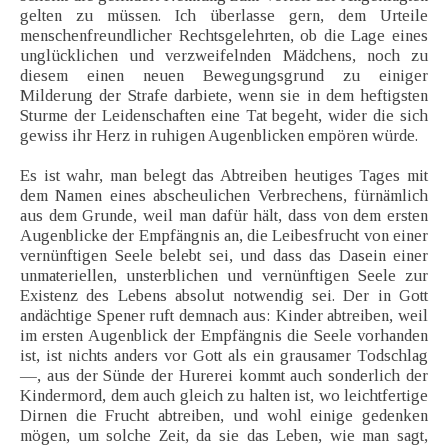
gelten zu müssen. Ich überlasse gern, dem Urteile
menschenfreundlicher Rechtsgelehrten, ob die Lage eines
unglücklichen und verzweifelnden Mädchens, noch zu
diesem einen neuen Bewegungsgrund zu einiger
Milderung der Strafe darbiete, wenn sie in dem heftigsten
Sturme der Leidenschaften eine Tat begeht, wider die sich
gewiss ihr Herz in ruhigen Augenblicken empören würde.
Es ist wahr, man belegt das Abtreiben heutiges Tages mit
dem Namen eines abscheulichen Verbrechens, fürnämlich
aus dem Grunde, weil man dafür hält, dass von dem ersten
Augenblicke der Empfängnis an, die Leibesfrucht von einer
vernünftigen Seele belebt sei, und dass das Dasein einer
unmateriellen, unsterblichen und vernünftigen Seele zur
Existenz des Lebens absolut notwendig sei. Der in Gott
andächtige Spener ruft demnach aus: Kinder abtreiben, weil
im ersten Augenblick der Empfängnis die Seele vorhanden
ist, ist nichts anders vor Gott als ein grausamer Todschlag
—, aus der Sünde der Hurerei kommt auch sonderlich der
Kindermord, dem auch gleich zu halten ist, wo leichtfertige
Dirnen die Frucht abtreiben, und wohl einige gedenken
mögen, um solche Zeit, da sie das Leben, wie man sagt,