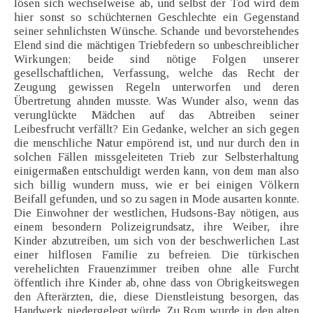
lösen sich wechselweise ab, und selbst der Tod wird dem
hier sonst so schüchternen Geschlechte ein Gegenstand
seiner sehnlichsten Wünsche. Schande und bevorstehendes
Elend sind die mächtigen Triebfedern so unbeschreiblicher
Wirkungen; beide sind nötige Folgen unserer
gesellschaftlichen, Verfassung, welche das Recht der
Zeugung gewissen Regeln unterworfen und deren
Übertretung ahnden musste. Was Wunder also, wenn das
verunglückte Mädchen auf das Abtreiben seiner
Leibesfrucht verfällt? Ein Gedanke, welcher an sich gegen
die menschliche Natur empörend ist, und nur durch den in
solchen Fällen missgeleiteten Trieb zur Selbsterhaltung
einigermaßen entschuldigt werden kann, von dem man also
sich billig wundern muss, wie er bei einigen Völkern
Beifall gefunden, und so zu sagen in Mode ausarten konnte.
Die Einwohner der westlichen, Hudsons-Bay nötigen, aus
einem besondern Polizeigrundsatz, ihre Weiber, ihre
Kinder abzutreiben, um sich von der beschwerlichen Last
einer hilflosen Familie zu befreien. Die türkischen
verehelichten Frauenzimmer treiben ohne alle Furcht
öffentlich ihre Kinder ab, ohne dass von Obrigkeitswegen
den Afterärzten, die, diese Dienstleistung besorgen, das
Handwerk niedergelegt würde. Zu Rom wurde in den alten